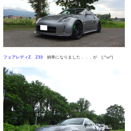
フェアレディZ Z33
納車になりました．．．が (;^ω^)