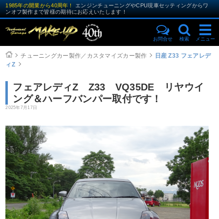
1985年の開業から40周年！
エンジンチューニングやCPU現車セッティングからワ
ンオフ製作まで皆様の期待にお応えいたします！
お問合せ
検索
メニュー
チューニングカー製作／カスタマイズカー製作
日産 Z33 フェアレデ
ィZ
フェアレディZ Z33 VQ35DE リヤウイ
ング＆ハーフバンパー取付です！
2025年7月17日