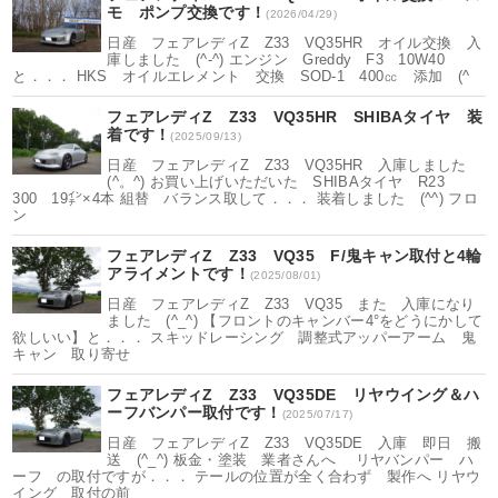
モ ポンプ交換です！
(2026/04/29)
日産 フェアレディZ Z33 VQ35HR オイル交換 入
庫しました (^-^) エンジン Greddy F3 10W40
と．．． HKS オイルエレメント 交換 SOD-1 400㏄ 添加 (^
フェアレディZ Z33 VQ35HR SHIBAタイヤ 装
着です！
(2025/09/13)
日産 フェアレディZ Z33 VQ35HR 入庫しました
(^。^) お買い上げいただいた SHIBAタイヤ R23
300 19㌅×4本 組替 バランス取して．．． 装着しました (^^) フロ
ン
フェアレディZ Z33 VQ35 F/鬼キャン取付と4輪
アライメントです！
(2025/08/01)
日産 フェアレディZ Z33 VQ35 また 入庫になり
ました (^_^) 【フロントのキャンバー4°をどうにかして
欲しいい】と．．． スキッドレーシング 調整式アッパーアーム 鬼
キャン 取り寄せ
フェアレディZ Z33 VQ35DE リヤウイング＆ハ
ーフバンパー取付です！
(2025/07/17)
日産 フェアレディZ Z33 VQ35DE 入庫 即日 搬
送 (^_^) 板金・塗装 業者さんへ リヤバンパー ハ
ーフ の取付ですが．．． テールの位置が全く合わず 製作へ リヤウ
イング 取付の前