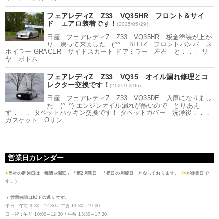
フェアレディZ Z33 VQ35HR フロント＆サイ
ド エアロ装着です！
(2025/05/29)
日産 フェアレディZ Z33 VQ35HR 板金塗装が上が
り 戻って来ました (^^ゞ BLITZ フロントバンパース
ポイラー GRACER サイドスカート ドアミラー 左右 と．．． リ
ヤ ボトム
フェアレディZ Z33 VQ35 オイル漏れ修理とコ
レクター交換です！
(2025/03/05)
日産 フェアレディZ Z33 VQ35DE 入庫になりまし
た (^_^) エンジンオイル漏れが酷いので とりあえ
ず．．． タペットパッキン交換です！ タペットカバー 洗浄後．．．
ガスケット Oリン
営業日カレンダー
●
当社の定休日は「毎週火曜日」「第2月曜日」「祝日の月曜日」となっております。（
■
が休業日で
す。）
▼営業時間は以下の通りです。
平日：午前 9:30～12:30 / 午後 13:30～19:00
日・祝：午前 10:00～12:30 / 午後 13:30～17:30