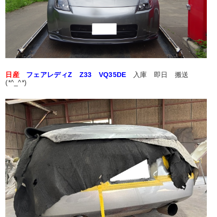
日産
フェアレディZ Z33 VQ35DE
入庫 即日 搬送
(*^_^*)