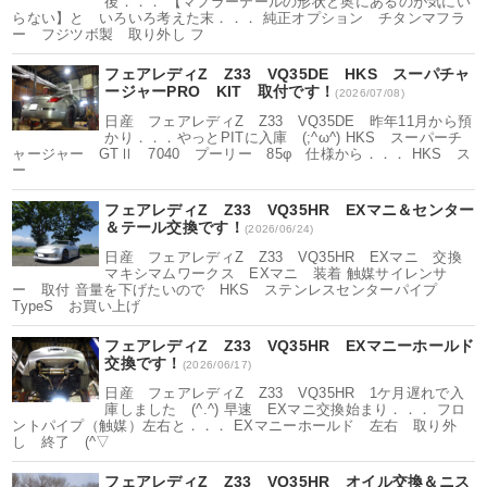
後．．． 【マフラーテールの形状と奥にあるのが気にい
らない】と いろいろ考えた末．．． 純正オプション チタンマフラ
ー フジツボ製 取り外し フ
フェアレディZ Z33 VQ35DE HKS スーパチャ
ージャーPRO KIT 取付です！
(2026/07/08)
日産 フェアレディZ Z33 VQ35DE 昨年11月から預
かり．．．やっとPITに入庫 (;^ω^) HKS スーパーチ
ャージャー GTⅡ 7040 プーリー 85φ 仕様から．．． HKS ス
ー
フェアレディZ Z33 VQ35HR EXマニ＆センター
＆テール交換です！
(2026/06/24)
日産 フェアレディZ Z33 VQ35HR EXマニ 交換
マキシマムワークス EXマニ 装着 触媒サイレンサ
ー 取付 音量を下げたいので HKS ステンレスセンターパイプ
TypeS お買い上げ
フェアレディZ Z33 VQ35HR EXマニーホールド
交換です！
(2026/06/17)
日産 フェアレディZ Z33 VQ35HR 1ケ月遅れで入
庫しました (^.^) 早速 EXマニ交換始まり．．． フロ
ントパイプ（触媒）左右と．．． EXマニーホールド 左右 取り外
し 終了 (^▽
フェアレディZ Z33 VQ35HR オイル交換＆ニス