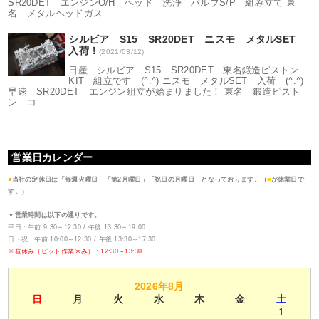
SR20DET エンジンO/H ヘッド 洗浄 バルブS/P 組み立て 東
名 メタルヘッドガス
シルビア S15 SR20DET ニスモ メタルSET
入荷！
(2021/03/12)
日産 シルビア S15 SR20DET 東名鍛造ピストン
KIT 組立です (^.^) ニスモ メタルSET 入荷 (^.^)
早速 SR20DET エンジン組立が始まりました！ 東名 鍛造ピスト
ン コ
営業日カレンダー
●
当社の定休日は「毎週火曜日」「第2月曜日」「祝日の月曜日」となっております。（
■
が休業日で
す。）
▼営業時間は以下の通りです。
平日：午前 9:30～12:30 / 午後 13:30～19:00
日・祝：午前 10:00～12:30 / 午後 13:30～17:30
※昼休み（ピット作業休み）：12:30～13:30
2026年8月
日
月
火
水
木
金
土
1