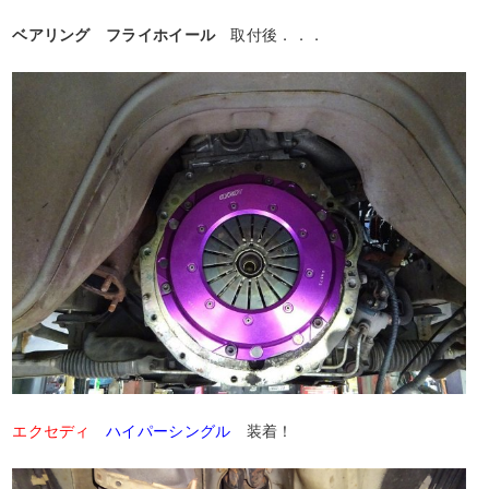
ベアリング フライホイール
取付後．．．
エクセディ
ハイパーシングル
装着！