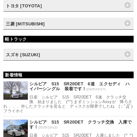
トヨタ [TOYOTA]
三菱 [MITSUBISHI]
軽トラック
スズキ [SUZUKI]
新着情報
シルビア S15 SR20DET 6速 エクセディ ハ
イパーシングル 装着です！
(2025/10/17)
日産 シルビア S15 SR20DET 6速 クラッチ交
換 始まりました (^^) まずミッションAssyが 降ろさ
れ．．． 外したクラッチを見ると ディスクが限界でしたね (；ﾟДﾟ)
フライホイ
シルビア S15 SR20DET クラッチ交換 入庫で
す！
(2025/10/12)
日産 シルビア S15 SR20DET 入庫しました (^_^)