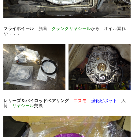
フライホイール
脱着
クランクリヤシール
から オイル漏れ
が．．．
レリーズ＆パイロッドベアリング
ニスモ
強化ピボット
入
荷
リヤシール
交換