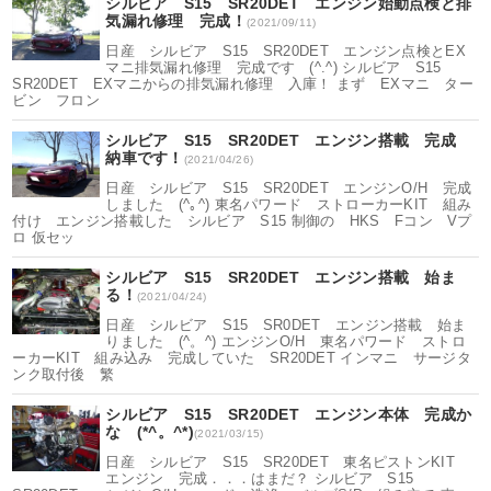
シルビア S15 SR20DET エンジン始動点検と排
気漏れ修理 完成！
(2021/09/11)
日産 シルビア S15 SR20DET エンジン点検とEX
マニ排気漏れ修理 完成です (^.^) シルビア S15
SR20DET EXマニからの排気漏れ修理 入庫！ まず EXマニ ター
ビン フロン
シルビア S15 SR20DET エンジン搭載 完成
納車です！
(2021/04/26)
日産 シルビア S15 SR20DET エンジンO/H 完成
しました (^｡^) 東名パワード ストローカーKIT 組み
付け エンジン搭載した シルビア S15 制御の HKS Fコン Vプ
ロ 仮セッ
シルビア S15 SR20DET エンジン搭載 始ま
る！
(2021/04/24)
日産 シルビア S15 SR0DET エンジン搭載 始ま
りました (^。^) エンジンO/H 東名パワード ストロ
ーカーKIT 組み込み 完成していた SR20DET インマニ サージタ
ンク取付後 繁
シルビア S15 SR20DET エンジン本体 完成か
な (*^。^*)
(2021/03/15)
日産 シルビア S15 SR20DET 東名ピストンKIT
エンジン 完成．．．はまだ？ シルビア S15