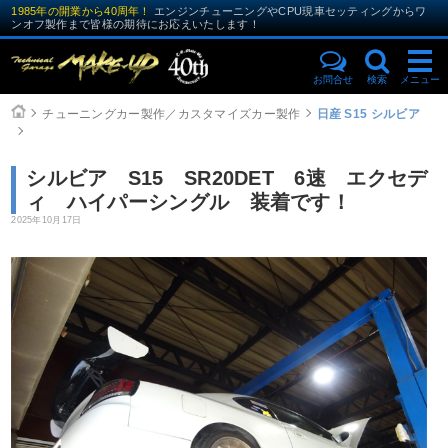
1985年の開業から40周年！
エンジンチューニングやCPU現車セッティングからワ
ンオフ製作まで皆様の期待にお応えいたします！
お問合せ
検索
メニュー
チューニングカー製作／カスタマイズカー製作
日産 S15 シルビア
シルビア S15 SR20DET 6速 エクセデ
ィ ハイパーシングル 装着です！
2025年10月17日