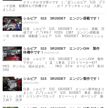
クラッチがダダ滑りです (；ﾟДﾟ) シルビア S15 クラ
ッチ交換 順番待ちで待機です．．．が？ クラッチキットは 入荷し
ましたよ
シルビア S15 SR20DET エンジン搭載です！
(2023/02/10)
日産 シルビア S15 SR20DET エンジン 搭載 完
成です (^_^) RX-7 FD3S 13BT エンジン搭載後
一旦 作業保留 移動後 シルビア S15 SR20DET B/Oのミッショ
ン
シルビア S15 SR20DET エンジンO/H 製作
待機中です！
(2023/01/12)
日産 シルビア S15 SR10DET エンジンO/H 製作
ですが．．． (゜Д゜;) 東名 2.2ストリーカーKIT
HKS ポンカム 組み込まれ．．． HKS GTⅢ タービンKIT 取付
SR2
シルビア S15 SR20DET エンジン製作です！
(2022/12/09)
日産 シルビア S15 SR20DET エンジン製作始まり
ました (^｡^) シルビア S15 R20DET 東名 鍛造ピ
ストン 入荷！ シリンダーブロック ダミーヘッド ボーリング 施
工終了 洗浄