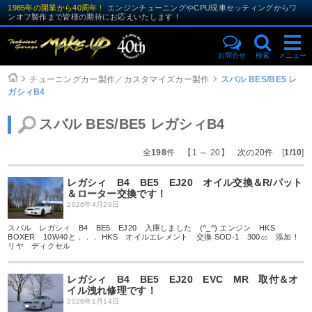
1985年の開業から40周年！
エンジンチューニングやCPU現車セッティングからワ
ンオフ製作まで皆様の期待にお応えいたします！
お問合せ
検索
メニュー
チューニングカー製作／カスタマイズカー製作
スバル BES/BE5 レ
ガシィB4
スバル BES/BE5 レガシィB4
全
198
件 【1 ～ 20】
次の20件
[
1/10
]
レガシィ B4 BE5 EJ20 オイル交換＆R/パット
＆ローター交換です！
2026年4月29日
スバル レガシィ B4 BE5 EJ20 入庫しました (^_^) エンジン HKS
BOXER 10W40と．．． HKS オイルエレメント 交換 SOD-1 300㏄ 添加！
リヤ ディクセル
レガシィ B4 BE5 EJ20 EVC MR 取付＆オ
イル洩れ修理です！
2026年1月14日