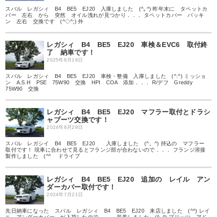
スバル レガシィ B4 BE5 EJ20 入庫しました (^｡^) 昨年末に タペットカ
バー 左右 から 突然 オイル洩れが見つかり．．． タペットカバー パッキ
ン 左右 交換です (^◇^;) 外
レガシィ B4 BE5 EJ20 車検＆EVC6 取付終
了 納車です！
2025年8月19日
スバル レガシィ B4 BE5 EJ20 車検・整備 入庫しました (^.^) ミッショ
ン A.S.H PSE 75W90 交換 HPI COA 添加．．． R/デフ Greddy
75W90 交換
レガシィ B4 BE5 EJ20 マフラー取付とドラシ
ャブーツ交換です！
2024年8月29日
スバル レガシイ B4 BE5 EJ20 入庫しました (^。^) 持込の マフラー
取付です！ 現車に合わせて見るとフランジ部が合わないので．．． フランジ溶接
製作しました (^^ゞ ドライブ
レガシィ B4 BE5 EJ20 追加の レイル アン
ダーカバー取付です！
2024年7月21日
先日納車になった スバル レガシィ B4 BE5 EJ20 来店しました (^^) レイ