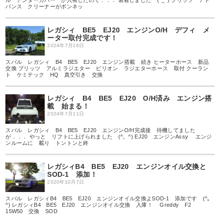
ル アンダーカバー が入荷したので．．． 装着しました (^_^) ブリッツ アド
バンス クリーナーがボンネッ
レガシィ BE5 EJ20 エンジンO/H デフィ メ
ーター取付完成です！
2024年7月16日
スバル レガシィ B4 BE5 EJ20 エンジン搭載 続き ヒーターホース 新品
交換 ブリッツ アルミラジエター ビリオン ラジエターホース 取付 クーラン
ト ケミテック HQ 真空引き 交換
レガシィ B4 BE5 EJ20 O/H済み エンジン搭
載 始まる！
2024年7月11日
スバル レガシィ B4 BE5 EJ20 エンジンO/H完成後 待機してました
が．．． やっと リフトに上げられました (^。^) EJ20 エンジンAssy エンジ
ンルームに 載り トントンと終
レガシィB4 BE5 EJ20 エンジンオイル交換と
SOD-1 添加！
2020年10月7日
スバル レガシィB4 BE5 EJ20 エンジンオイル交換よSOD-1 添加です (^｡
^) レガシィB4 BE5 EJ20 エンジンオイル交換 入庫！ Greddy F2
15W50 交換 SOD