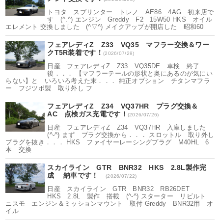
トヨタ スプリンター トレノ AE86 4AG 初来店で
す (^.^) エンジン Greddy F2 15W50 HKS オイル
エレメント 交換しました (^▽^) メイクアップが開店した 昭和60
フェアレディZ Z33 VQ35 マフラー交換＆ワー
クT5R装着です！
(2026/07/29)
日産 フェアレディZ Z33 VQ35DE 車検 終了
後．．． 【マフラーテールの形状と奥にあるのが気にい
らない】と いろいろ考えた末．．． 純正オプション チタンマフラ
ー フジツボ製 取り外し フ
フェアレディZ Z34 VQ37HR プラグ交換＆
AC 点検ガス充電です！
(2026/07/26)
日産 フェアレディZ Z34 VQ37HR 入庫しました
(^-^) まず プラグ交換から．．． スロットル 取り外し
プラグを抜き．．． HKS ファイヤーレーシングプラグ M40HL 6
本 交換
スカイライン GTR BNR32 HKS 2.8L製作完
成 納車です！
(2026/07/22)
日産 スカイライン GTR BNR32 RB26DET
HKS 2.8L 製作 搭載 (^-^) スターター リビルト
ニスモ エンジン＆ミッションマウント 取付 Greddy BNR32用 オ
イル