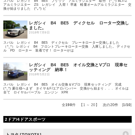
スバル レガシィ B4 BE5 ブリッツ アルミラジエター 取付 (^_^) BLITZ
アルミラジエター ZS レガシイ 入荷！ 早速 軽量オールアルミラジエター 交
換が始まりました (^｡^) ビ
レガシィ B4 BE5 ディクセル ローター交換し
ました。
2018年7月9日
スバル レガシィ B4 BE5 ディクセル ブレーキローター交換しました
（^_^） レガシィ B4 フロントブレーキローター交換 入庫しました。 ディクセ
ル PD ローター 装着です！ ローターがは
レガシィ B4 BE5 オイル交換とVプロ 現車セ
ッティング 納車！
2018年5月2日
スバル レガシィ B4 BE5 オイル交換＆Vプロ 現車セッティング 完成
(^_^) 夏仕様へまず タイヤ＆F/エアロバンパー 交換から始まり．．． オイルは
全て ロイヤルパープル エンジン XPR
全
198
件 【1 ～ 20】
次の20件
[
1/10
]
2ドア/4ドアスポーツ
トヨタ [TOYOTA]