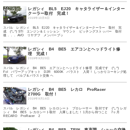
レガシィ BL5 EJ20 キャタライザー＆インター
クーラー取付 完成！
2019年10月6日
スバル レガシィ BL5 EJ20 キャタライザー＆インタークーラー 取付 完
成 (^｡^) STI エンジン＆ミッション マウント ピッチングストッパー 取付
後．．． AVO リヤデフ メンバーブッ
レガシィ B4 BE5 エアコンとヘッドライト修
理 完成！
2019年9月20日
スバル レガシィ B4 BE5 エアコンとヘッドライト修理 完成です (^｡^)
Fcl パワーアップキット D2R 6000K バラスト 入荷！ しっかりコーキング処
理して バルブ＆バラスト交換 ヘ
レガシィ B4 BE5 レカロ ProRacer
2700G 取付！
2019年9月16日
スバル レガシィ B4 BE5 レカロシート プロレーサー 取付です (^｡^) レガ
シィ B4 BE5 レカロシート取付 入庫しました！ 1月から待つこと 7ヶ月
RECARO ProRacer 2
レガシィ B4 BE5 TEIN 車高調 ショック交換