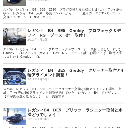
スバル レガシィ B4 BE5 EJ20 プラグ交換と夏仕様にしました (^｡^) 夏仕
様へ レガシィ B4 入庫 冬用バンパーから．．． 夏用の エアロバンパーへ
交換！ リヤ 左 GREX キャリ
レガシィ B4 BE5 Greddy プロフェック＆デ
フィ RG ブースト計 取付！
2019年4月1日
スバル レガシィ B4 BE5 プロフェック＆ブースト計 取付しました (^｡^)
Greddy プロフェック（VVC） Defi RG ブースト計 お買い上げ 取付入庫
しました！ Greddy プロ
レガシィ B4 BE5 Greddy クリーナー取付と4
輪アライメント調整！
2019年2月24日
スバル レガシィ B4 BE5 エアークリーナー交換と4輪アライメント調整 完
成 (^_^) 春に4輪アライメント調整予約していた レガシィ B4 ですが．．．
【車が真っ直ぐ走らない】 と 我慢でき
レガシィB4 BE5 ブリッツ ラジエター取付と水
温どうでしょう！
2019年1月13日