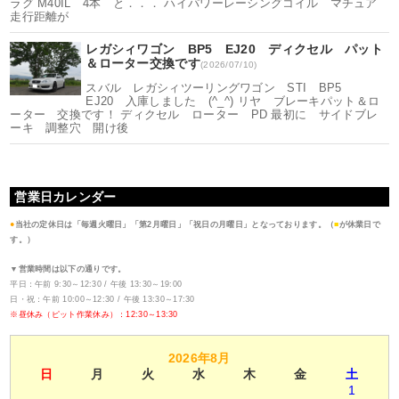
ラグ M40IL 4本 と．．． ハイパワーレーシングコイル マチュア
走行距離が
レガシィワゴン BP5 EJ20 ディクセル パット
＆ローター交換です
(2026/07/10)
スバル レガシィツーリングワゴン STI BP5
EJ20 入庫しました (^_^) リヤ ブレーキパット＆ロ
ーター 交換です！ ディクセル ローター PD 最初に サイドブレ
ーキ 調整穴 開け後
営業日カレンダー
●
当社の定休日は「毎週火曜日」「第2月曜日」「祝日の月曜日」となっております。（
■
が休業日で
す。）
▼営業時間は以下の通りです。
平日：午前 9:30～12:30 / 午後 13:30～19:00
日・祝：午前 10:00～12:30 / 午後 13:30～17:30
※昼休み（ピット作業休み）：12:30～13:30
2026年8月
日
月
火
水
木
金
土
1