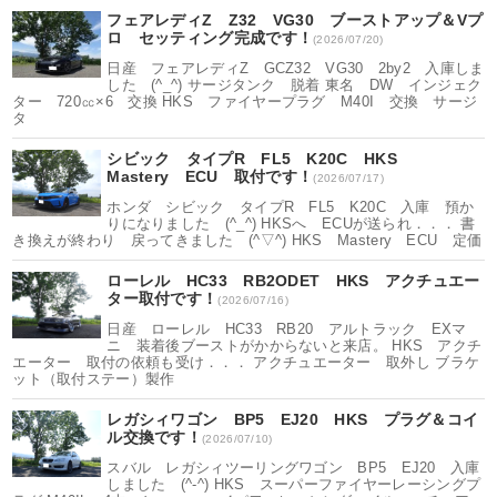
フェアレディZ Z32 VG30 ブーストアップ＆Vプ
ロ セッティング完成です！
(2026/07/20)
日産 フェアレディZ GCZ32 VG30 2by2 入庫しま
した (^_^) サージタンク 脱着 東名 DW インジェク
ター 720㏄×6 交換 HKS ファイヤープラグ M40I 交換 サージ
タ
シビック タイプR FL5 K20C HKS
Mastery ECU 取付です！
(2026/07/17)
ホンダ シビック タイプR FL5 K20C 入庫 預か
りになりました (^_^) HKSへ ECUが送られ．．． 書
き換えが終わり 戻ってきました (^▽^) HKS Mastery ECU 定価
ローレル HC33 RB2ODET HKS アクチュエー
ター取付です！
(2026/07/16)
日産 ローレル HC33 RB20 アルトラック EXマ
ニ 装着後ブーストがかからないと来店。 HKS アクチ
エーター 取付の依頼も受け．．． アクチュエーター 取外し ブラケ
ット（取付ステー）製作
レガシィワゴン BP5 EJ20 HKS プラグ＆コイ
ル交換です！
(2026/07/10)
スバル レガシィツーリングワゴン BP5 EJ20 入庫
しました (^-^) HKS スーパーファイヤーレーシングプ