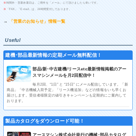
※
時間外・営業休業日は、ご用件を「メール」にて頂けましたら幸いです。
※
「FAX」「E-mail」は、24時間受付しております。
→
「営業のお知らせ」情報一覧
Useful
建機･部品最新情報の定期メール無料配信！
部品/新･中古建機/リースetc最新情報掲載のアー
スマシンメールを月2回配信中！
毎月2回、“1日” と “15日” にメール配信しています。「新
商品」「中古機械入荷予定」「リース機追加」などの情報をいち早くお
届けします。受信者様限定の値引きキャンペーンも定期的にご案内して
おります。
製品カタログをダウンロード可能！
アースマシン株式会社発行の機械･部品カタログ