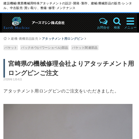
建設機械/農業機械用特殊アタッチメントの設計･開発･製作、建械/農械部品の販売･レンタ
ル、中古販売･買い取り、整備･修理･メンテナンス
お問合せ
検索
メニュー
建機･農機部品販売
アタッチメント用ロングピン
バケット
バックホウ(パワーショベル)部品
バケット関連部品
宮崎県の機械修理会社よりアタッチメント用
ロングピンご注文
2026年1月4日
アタッチメント用ロングピンのご注文をいただきました。