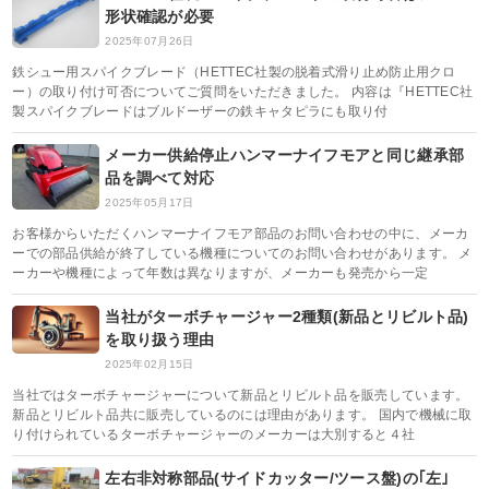
形状確認が必要
2025年07月26日
鉄シュー用スパイクブレード（HETTEC社製の脱着式滑り止め防止用クロ
ー）の取り付け可否についてご質問をいただきました。 内容は『HETTEC社
製スパイクブレードはブルドーザーの鉄キャタピラにも取り付
メーカー供給停止ハンマーナイフモアと同じ継承部
品を調べて対応
2025年05月17日
お客様からいただくハンマーナイフモア部品のお問い合わせの中に、メーカ
ーでの部品供給が終了している機種についてのお問い合わせがあります。 メ
ーカーや機種によって年数は異なりますが、メーカーも発売から一定
当社がターボチャージャー2種類(新品とリビルト品)
を取り扱う理由
2025年02月15日
当社ではターボチャージャーについて新品とリビルト品を販売しています。
新品とリビルト品共に販売しているのには理由があります。 国内で機械に取
り付けられているターボチャージャーのメーカーは大別すると４社
左右非対称部品(サイドカッター/ツース盤)の｢左｣