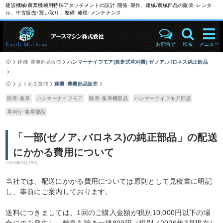
建設機械/農業機械用特殊アタッチメントの設計･開発･製作、建械/農械部品の販売･レンタ
ル、中古販売･買い取り、整備･修理･メンテナンス
お問合せ
検索
メニュー
建機･農機部品販売
ハンマーナイフモア(自走式草刈機) ゼノア､バロネス純正部品
よくある質問
建機･農機部品販売
除草･集草
ハンマーナイフモア
除草･集草機部品
ハンマーナイフモア部品
草刈り･集草部品
「一部(ゼノア､バロネス)の純正部品」の配送
にかかる費用について
2026年3月28日
当社では、配送にかかる費用については原則として見積書に明記
し、事前にご案内しております。
送料につきましては、1回のご購入金額が税別10,000円以下の場