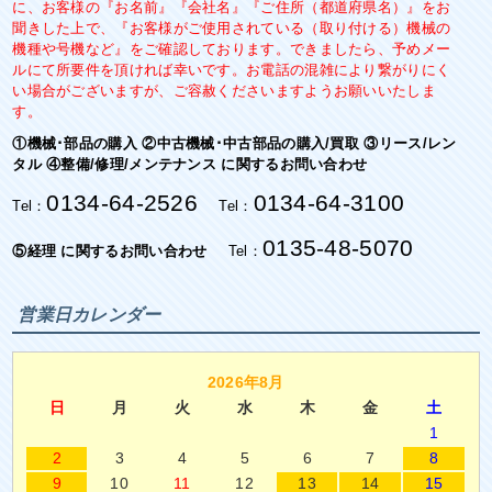
に、お客様の『お名前』『会社名』『ご住所（都道府県名）』をお
聞きした上で、『お客様がご使用されている（取り付ける）機械の
機種や号機など』をご確認しております。できましたら、予めメー
ルにて所要件を頂ければ幸いです。お電話の混雑により繋がりにく
い場合がございますが、ご容赦くださいますようお願いいたしま
す。
①機械･部品の購入 ②中古機械･中古部品の購入/買取 ③リース/レン
タル ④整備/修理/メンテナンス に関するお問い合わせ
0134-64-2526
0134-64-3100
Tel：
Tel：
0135-48-5070
⑤経理 に関するお問い合わせ
Tel：
営業日カレンダー
2026年8月
日
月
火
水
木
金
土
1
2
3
4
5
6
7
8
9
10
11
12
13
14
15