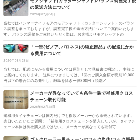
モアシャフト(カッターシャフト)バランス調整完了後
の返送方法について
2026年07月04日
当社ではハンマーナイフモアのモアシャフト（カッターシャフト）のバラン
ス調整を承っておりますが、調整完了後の返送方法についてご案内いたしま
す。 バランス調整をご依頼いただく際は、お客様よりモアシャフトの
「一部(ゼノア､バロネス)の純正部品」の配送にかか
る費用について
2026年03月28日
当社では、配送にかかる費用については原則として見積書に明記し、事前に
ご案内しております。 送料につきましては、1回のご購入金額が税別10,000
円以下の場合にのみ発生し、離島を除き一律800円（税別／
メーカーが異なっていても条件一致で補修用クロス
チェーン取付可能
2026年02月28日
建機用タイヤチェーンは国内だけでも複数メーカーから販売されています。
先日いただいたご質問： 「補修用クロスチェーンを購入したいが、タイヤチ
ェーン本体は御社購入品ではない。 メーカーが異なっても取付可
ゴムクローラー用チェーンのフック単体(フック部品