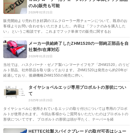
のみ)販売も可能
2026年02月21日
販売開始より売れ行き好調のゴムクローラー用チェーンについて、既存のお
客様よりお問い合わせをいただきました。 内容は 「フックのみを購入した
い」 というご相談です。 これまでフック単体での販売に関するお
メーカー供給終了したZHM1520の一部純正部品を自
社製作/在庫対応
2026年01月22日
当社では、ハスクバーナ・ゼノア製ハンマーナイフモア「ZHM1520」のリビ
ルト部品、社外部品を取り扱っております。 ZHM1520は発売から約20年が
経過しており、後継機種ZHM1550の発売に伴い、
タイヤショベルエッジ専用プロボルトの形状につい
て
2025年10月23日
タイヤショベルに使用されているエッジの取り付けについては専用のプロボ
ルトが使用されます。 今回お客様からご質問をいただいたのはプロボルトの
形状についてです。 プロボルトの形状は頭が平たく、テーパーを経
HETTEC社製スパイクブレードの取付可否はシュー