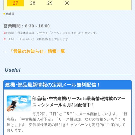
27
28
29
30
■
休業日
営業時間：8:30～18:00
※
時間外・営業休業日は、ご用件を「メール」にて頂けましたら幸いです。
※
「FAX」「E-mail」は、24時間受付しております。
→
「営業のお知らせ」情報一覧
Useful
建機･部品最新情報の定期メール無料配信！
部品/新･中古建機/リースetc最新情報掲載のアー
スマシンメールを月2回配信中！
毎月2回、“1日” と “15日” にメール配信しています。「新
商品」「中古機械入荷予定」「リース機追加」などの情報をいち早くお
届けします。受信者様限定の値引きキャンペーンも定期的にご案内して
おります。