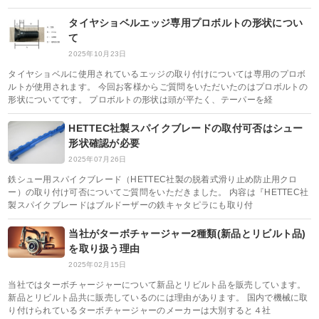
タイヤショベルエッジ専用プロボルトの形状につい
て
2025年10月23日
タイヤショベルに使用されているエッジの取り付けについては専用のプロボ
ルトが使用されます。 今回お客様からご質問をいただいたのはプロボルトの
形状についてです。 プロボルトの形状は頭が平たく、テーパーを経
HETTEC社製スパイクブレードの取付可否はシュー
形状確認が必要
2025年07月26日
鉄シュー用スパイクブレード（HETTEC社製の脱着式滑り止め防止用クロ
ー）の取り付け可否についてご質問をいただきました。 内容は『HETTEC社
製スパイクブレードはブルドーザーの鉄キャタピラにも取り付
当社がターボチャージャー2種類(新品とリビルト品)
を取り扱う理由
2025年02月15日
当社ではターボチャージャーについて新品とリビルト品を販売しています。
新品とリビルト品共に販売しているのには理由があります。 国内で機械に取
り付けられているターボチャージャーのメーカーは大別すると４社