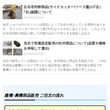
左右非対称部品(サイドカッター/ツース盤)の｢左｣
｢右｣認識について
2025年02月01日
油圧ショベルのバケットには部品によって左右が決まっている箇所がありま
す。 サイドカッターやツース盤(平爪)などがそれにあたります。 このような
左右非対称の部品に関して片側のみのバラ売りする場合には右か
当社で安価設定販売の社外部品について(品質や価格
を吟味して選出)
2025年01月25日
当社で販売している部品については、社外部品と呼ばれる部品です。 この社
外部品は建機メーカーで作られた純正部品に酷似し、交換可能な部品です。
建機メーカーを経由せずに流通することでお客様が安価で手に入れら
建機･農機部品販売 ご注文の流れ