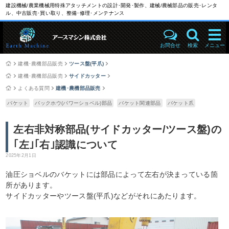
建設機械/農業機械用特殊アタッチメントの設計･開発･製作、建械/農械部品の販売･レンタ
ル、中古販売･買い取り、整備･修理･メンテナンス
お問合せ
検索
メニュー
建機･農機部品販売
ツース盤(平爪)
建機･農機部品販売
サイドカッター
よくある質問
建機･農機部品販売
バケット
バックホウ(パワーショベル)部品
バケット関連部品
バケット爪
左右非対称部品(サイドカッター/ツース盤)の
｢左｣｢右｣認識について
2025年2月1日
油圧ショベルのバケットには部品によって左右が決まっている箇
所があります。
サイドカッターやツース盤(平爪)などがそれにあたります。