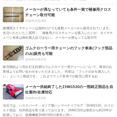
メーカーが異なっていても条件一致で補修用クロス
チェーン取付可能
2026年02月28日
建機用タイヤチェーンは国内だけでも複数メーカーから販売されています。
先日いただいたご質問： 「補修用クロスチェーンを購入したいが、タイヤチ
ェーン本体は御社購入品ではない。 メーカーが異なっても取付可
ゴムクローラー用チェーンのフック単体(フック部品
のみ)販売も可能
2026年02月21日
販売開始より売れ行き好調のゴムクローラー用チェーンについて、既存のお
客様よりお問い合わせをいただきました。 内容は 「フックのみを購入した
い」 というご相談です。 これまでフック単体での販売に関するお
メーカー供給終了したZHM1520の一部純正部品を自
社製作/在庫対応
2026年01月22日
当社では、ハスクバーナ・ゼノア製ハンマーナイフモア「ZHM1520」のリビ
ルト部品、社外部品を取り扱っております。 ZHM1520は発売から約20年が
経過しており、後継機種ZHM1550の発売に伴い、