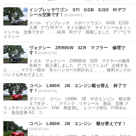
インプレッサワゴン STI GGB EJ20 R/デフ
シール交換です！
(2026/08/01)
スバル インプレッサ スポーツワゴン GGB EJ20
入庫 (^-^) R/デフ オイル漏れで サイドシール＆ミッ
ドシール 交換ですが．．． 結局 R/デフ 脱着しました (^▽^;) サ
イドシー
ヴォクシー ZRR85W 3ZR マフラー 修理で
す！
(2026/07/31)
トヨタ ヴォクシー ZRR85W 3ZR マフラーの修理
依頼で 初入庫しました (^_^) リフト上げ 点検する
と．．． マフラー取付 吊りハンガーの剥がれと．．． 燃料タンクの
バンドも外れてました
コペン L880K JB エンジン載せ替え 終了で
す！
(2026/07/28)
ダイハツ コペン L880K JB 中古エンジン 載せ替
えですが．．． クランク リヤシール 新品 交換 ク
ラッチディスク＆カバー F/W 再使用し レリーズB/G F/Wボル
ト 新品交換 AC コ
コペン L880K JB エンジン 載せ替えです！
(2026/07/19)