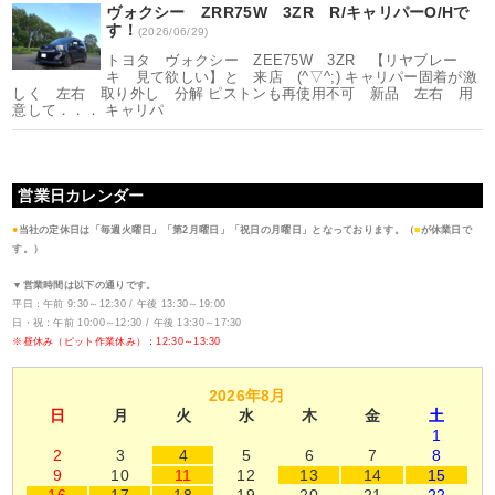
ヴォクシー ZRR75W 3ZR R/キャリパーO/Hで
す！
(2026/06/29)
トヨタ ヴォクシー ZEE75W 3ZR 【リヤブレー
キ 見て欲しい】と 来店 (^▽^;) キャリパー固着が激
しく 左右 取り外し 分解 ピストンも再使用不可 新品 左右 用
意して．．． キャリパ
営業日カレンダー
●
当社の定休日は「毎週火曜日」「第2月曜日」「祝日の月曜日」となっております。（
■
が休業日で
す。）
▼営業時間は以下の通りです。
平日：午前 9:30～12:30 / 午後 13:30～19:00
日・祝：午前 10:00～12:30 / 午後 13:30～17:30
※昼休み（ピット作業休み）：12:30～13:30
2026年8月
日
月
火
水
木
金
土
1
2
3
4
5
6
7
8
9
10
11
12
13
14
15