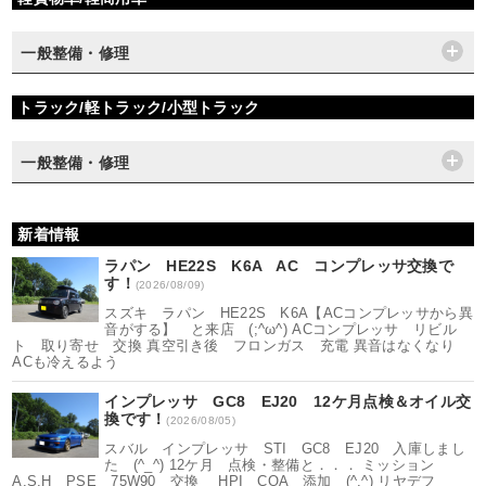
一般整備・修理
トラック/軽トラック/小型トラック
一般整備・修理
新着情報
ラパン HE22S K6A AC コンプレッサ交換で
す！
(2026/08/09)
スズキ ラパン HE22S K6A【ACコンプレッサから異
音がする】 と来店 (;^ω^) ACコンプレッサ リビル
ト 取り寄せ 交換 真空引き後 フロンガス 充電 異音はなくなり
ACも冷えるよう
インプレッサ GC8 EJ20 12ケ月点検＆オイル交
換です！
(2026/08/05)
スバル インプレッサ STI GC8 EJ20 入庫しまし
た (^_^) 12ケ月 点検・整備と．．． ミッション
A.S.H PSE 75W90 交換 HPI COA 添加 (^.^) リヤデフ