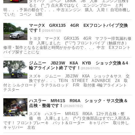
ダイハツ コペン L880K JB 入庫 エンジン点検す
ると (^_^) 点火系ではなく エンジンブロー と判
明．．．予算の都合で．．． 中古エンジン 購入 入荷！ 自宅待機し
ていた コペン L88
マークX GRX135 4GR EXフロントパイプ交換
です！
(2026/07/13)
トヨタ マークX GRX135 4GR マフラー排気漏れ修
理 入庫しました (^▽^) フロントパイプ（触媒付き）
修理・製作となると金額と時間がかかるので．．． 中古 EXフロント
パイプ探すことにな
ジムニー JB23W K6A KYB ショック交換＆4
輪アライメント終了です！
(2026/07/05)
スズキ ジムニー JB23W K6A ショック＆サス 交
換ですが．．． TEIN STREET ADVABCE Z4 取
付と シルクロード ラテラルロッド F/R 取付後 4輪アライメント
テスター
ハスラー MR41S R06A ショック・サス交換＆
点検・整備です！
(2026/07/02)
スズキ ハスラー MR41S R06A 12ケ月点検・整
備 他 入庫しました (^-^) 交換部品はすでに入荷済み
です！ フロントブレーキ パット＆ローター キャリパー 取り外し
キャリパー 左右