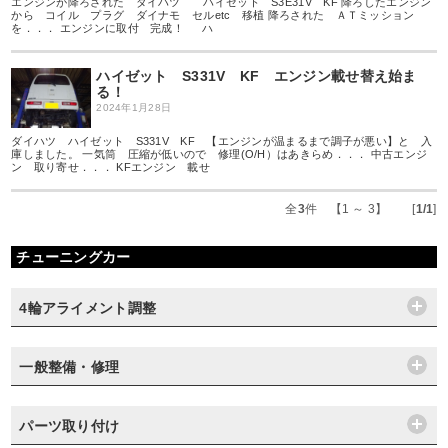
エンジンが降ろされた ダイハツ ハイゼット S3E31V KF 降ろしたエンジン
から コイル プラグ ダイナモ セルetc 移植 降ろされた ＡＴミッション
を．．． エンジンに取付 完成！ ハ
ハイゼット S331V KF エンジン載せ替え始ま
る！
2024年1月28日
ダイハツ ハイゼット S331V KF 【エンジンが温まるまで調子が悪い】と 入
庫しました。 一気筒 圧縮が低いので 修理(O/H）はあきらめ．．． 中古エンジ
ン 取り寄せ．．． KFエンジン 載せ
全
3
件 【1 ～ 3】 [
1/1
]
チューニングカー
4輪アライメント調整
一般整備・修理
パーツ取り付け