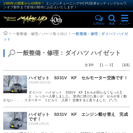
1985年の開業から40周年！
エンジンチューニングやCPU現車セッティングからワ
ンオフ製作まで皆様の期待にお応えいたします！
お問合せ
検索
メニュー
一般整備・修理／パーツ取り付け
一般整備・修理：ダイハツ ハイゼ
ット
一般整備・修理：ダイハツ ハイゼット
全
3
件 【1 ～ 3】 [
1/1
]
ハイゼット S331V KF セルモーター交換です！
2024年3月22日
ダイハツ ハイゼット S331V KF【セルが回らなくなった】
と レッカー入庫しました。 室内に焼けた臭いが セルが全く動
かない．．． スターター リビルト 入荷！ 交換すると直りました (^｡^)
ハイゼット S331V KF エンジン載せ替え 完成
です！
2024年2月1日