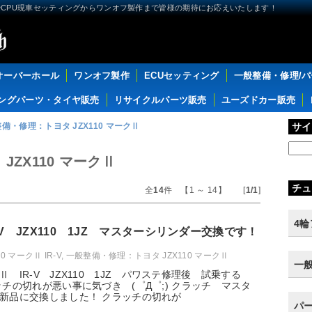
CPU現車セッティングからワンオフ製作まで皆様の期待にお応えいたします！
オーバーホール
ワンオフ製作
ECUセッティング
一般整備・修理/
ングパーツ・タイヤ販売
リサイクルパーツ販売
ユーズドカー販売
備・修理：トヨタ JZX110 マークⅡ
サイ
ZX110 マークⅡ
チュ
全
14
件 【1 ～ 14】 [
1/1
]
4
-V JZX110 1JZ マスターシリンダー交換です！
0 マークⅡ IR-V
,
一般整備・修理：トヨタ JZX110 マークⅡ
一
 IR-V JZX110 1JZ パワステ修理後 試乗する
ッチの切れが悪い事に気づき (゜Д゜;) クラッチ マスタ
新品に交換しました！ クラッチの切れが
パ