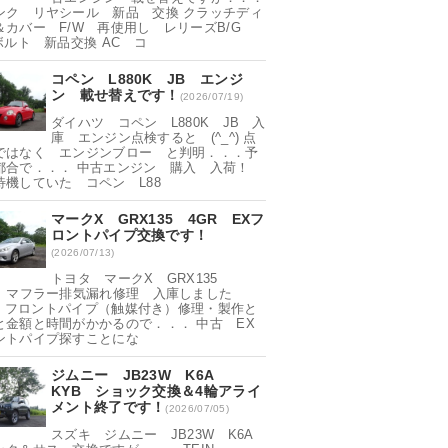
ンク リヤシール 新品 交換 クラッチディ
＆カバー F/W 再使用し レリーズB/G
ボルト 新品交換 AC コ
コペン L880K JB エンジ
ン 載せ替えです！
(2026/07/19)
ダイハツ コペン L880K JB 入
庫 エンジン点検すると (^_^) 点
ではなく エンジンブロー と判明．．．予
都合で．．． 中古エンジン 購入 入荷！
待機していた コペン L88
マークX GRX135 4GR EXフ
ロントパイプ交換です！
(2026/07/13)
トヨタ マークX GRX135
R マフラー排気漏れ修理 入庫しました
▽^) フロントパイプ（触媒付き）修理・製作と
と金額と時間がかかるので．．． 中古 EX
ントパイプ探すことにな
ジムニー JB23W K6A
KYB ショック交換＆4輪アライ
メント終了です！
(2026/07/05)
スズキ ジムニー JB23W K6A