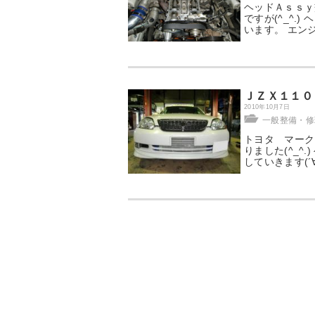
ヘッドＡｓｓｙ
ですが(^_^
います。 エン
ＪＺＸ１１０
2010年10月7日
一般整備・修理
トヨタ マーク
りました(^_
していきます(