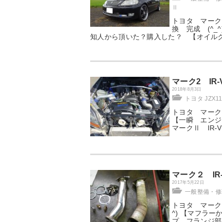
Ⅱ
トヨタ マークⅡ
換 完成 (^_^
知人から頂いた？購入した？ 【オイル
マーク2 IR
2018年8月3日
トヨタ JZX11
トヨタ マークⅡ
【一瞬 エン
マークⅡ IR
マーク２ IR
2017年5月22日
一般整備・修理
トヨタ マークⅡ
^) 【マフラ
プ フランジ部