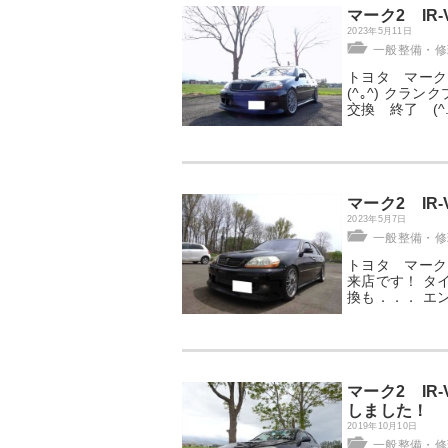
マーク2 IR
2023年5月11日
一般整備・修理
トヨタ マークⅡ
(^｡^) ク
交換 終了 (^
マーク2 IR
2023年5月7日
一般整備・修理
トヨタ マークⅡ
来店です！ タ
換も．．． エ
マーク2 IR
しました！
2019年10月10日
一般整備・修理