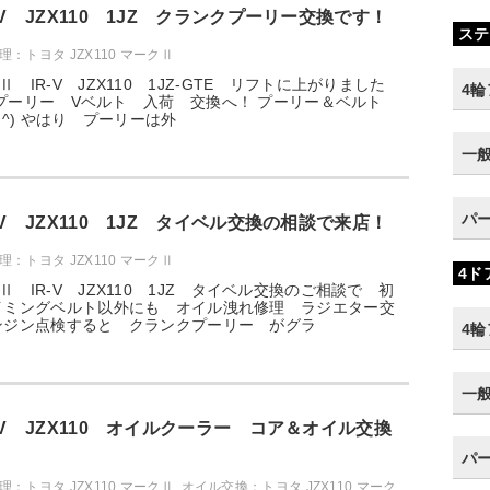
-V JZX110 1JZ クランクプーリー交換です！
ステ
：トヨタ JZX110 マークⅡ
 IR-V JZX110 1JZ-GTE リフトに上がりました
4
ランクプーリー Vベルト 入荷 交換へ！ プーリー＆ベルト
.^) やはり プーリーは外
一
パ
-V JZX110 1JZ タイベル交換の相談で来店！
：トヨタ JZX110 マークⅡ
4ド
 IR-V JZX110 1JZ タイベル交換のご相談で 初
イミングベルト以外にも オイル洩れ修理 ラジエター交
ンジン点検すると クランクプーリー がグラ
4
一
-V JZX110 オイルクーラー コア＆オイル交換
パ
：トヨタ JZX110 マークⅡ
,
オイル交換：トヨタ JZX110 マーク