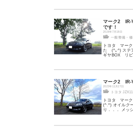
マーク2 IR
です！
2024年7月18日
一般整備・修理
トヨタ マークⅡ
た (^｡^)
ギヤBOX リ
マーク2 IR
2023年11月27日
トヨタ JZX11
トヨタ マークⅡ
(^.^) オ
り．．． メッ