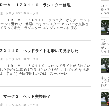
ＲーＶ ＪＺＸ１１０ ラジエター修理
GC8
検・
75W
：トヨタ JZX110 マークⅡ
Ⅱ ＩＲーＶ ＪＺＸ１１０ ラジエターからクーラント
ーラント漏れで 修理に出すラジエター アッパーが交換さ
て戻って来た ラジエター エンジンルームに戻さ
ゴン 
漏れ
が．．
ＺＸ１１０ ヘッドライトを磨いて見ました
サイ
：トヨタ JZX110 マークⅡ
Ⅱ ＩＲ－Ｖ ＪＺＸ１１０ のヘッドライトが汚れてい
した(^○^) 写真では判りづらいですが これでもかなり綺
よ (´ェ｀) 今回使用したのは スーパーレ
庫し
マフ
料タ
０ マーク２ ヘッド交換終了
：トヨタ JZX110 マークⅡ