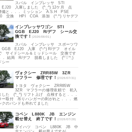
スバル インプレッサ STI
 EJ20 入庫しました (^_^) 12ケ月 点
整備と．．． ミッション A.S.H PSE
90 交換 HPI COA 添加 (^.^) リヤデフ
インプレッサワゴン STI
GGB EJ20 R/デフ シール交
換です！
(2026/08/01)
スバル インプレッサ スポーツワ
GGB EJ20 入庫 (^-^) R/デフ オイル
で サイドシール＆ミッドシール 交換です
． 結局 R/デフ 脱着しました (^▽^;)
ドシー
ヴォクシー ZRR85W 3ZR
マフラー 修理です！
(2026/07/31)
トヨタ ヴォクシー ZRR85W
3ZR マフラーの修理依頼で 初入
ました (^_^) リフト上げ 点検すると．．．
ラー取付 吊りハンガーの剥がれと．．． 燃
ンクのバンドも外れてました
コペン L880K JB エンジン
載せ替え 終了です！
(2026/07/28)
ダイハツ コペン L880K JB 中
古エンジン 載せ替えですが．．．