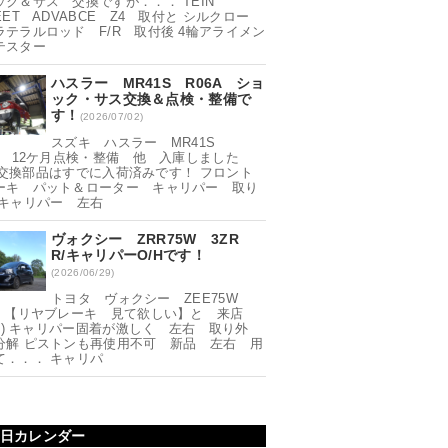
ック＆サス 交換ですが．．． TEIN
EET ADVABCE Z4 取付と シルクロー
ラテラルロッド F/R 取付後 4輪アライメン
テスター
ハスラー MR41S R06A ショ
ック・サス交換＆点検・整備で
す！
(2026/07/02)
スズキ ハスラー MR41S
6A 12ケ月点検・整備 他 入庫しました
^) 交換部品はすでに入荷済みです！ フロント
ーキ パット＆ローター キャリパー 取り
 キャリパー 左右
ヴォクシー ZRR75W 3ZR
R/キャリパーO/Hです！
(2026/06/29)
トヨタ ヴォクシー ZEE75W
R 【リヤブレーキ 見て欲しい】と 来店
^;) キャリパー固着が激しく 左右 取り外
分解 ピストンも再使用不可 新品 左右 用
て．．． キャリパ
日カレンダー