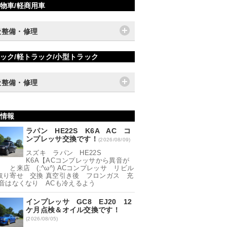
物車/軽商用車
般整備・修理
ック/軽トラック/小型トラック
般整備・修理
情報
ラパン HE22S K6A AC コ
ンプレッサ交換です！
(2026/08/09)
スズキ ラパン HE22S
K6A【ACコンプレッサから異音が
 と来店 (;^ω^) ACコンプレッサ リビル
取り寄せ 交換 真空引き後 フロンガス 充
異音はなくなり ACも冷えるよう
インプレッサ GC8 EJ20 12
ケ月点検＆オイル交換です！
(2026/08/05)