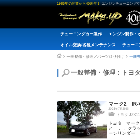
1985年の開業から40周年！
エンジンチューニングや
チューニングカー製作
エンジン製作・
オイル交換/各種メンテナンス
チューニ
一般整備・修理／パーツ取り付け
一般整
一般整備・修理：トヨタ J
マーク2 IR
2024年7月26日
トヨタ JZX11
トヨタ マークⅡ
と．．． クラ
ーシリンダー 