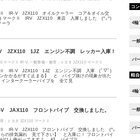
コン
 IR-V JZX110 オイルクーラー コア＆オイル交
) マークⅡ IRV JZX110 来店 入庫しました (^｡^)
4
クーラ
一
-V JZX110 1JZ エンジン不調 レッカー入庫！
パ
0 マークⅡ IR-V
,
一般整備・修理：トヨタ JZX110 マークⅡ
 IR-V JZX110 1JZ エンジン不調 入庫 (ﾟ▽ﾟ)
軽自
ジンかかるがすぐ止まる】 と パイプ抜けの現象が出た
-V インタークーラーパイプを 全て見
4
一
-V JAX110 フロントパイプ 交換しました。
：トヨタ JZX110 マークⅡ
パ
 IR-V JZX110 フロントパイプ 交換しました (^｡
ーからの排気漏れ 見て下さい】 と入庫に！ フロントパイ
がひん曲がってますよ。 AT パイプラ