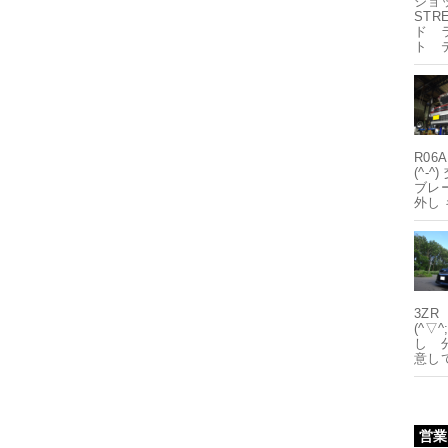
ショ
STR
ド 
ト 
R0
(^-
ブレ
外し
3Z
(^▽
し 
意し
営業