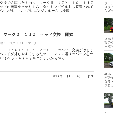
交換で入庫したトヨタ マークⅡ ＪＺＸ１１０ １ＪＺ
クラ
.) ヘッドが無事乗っかりカム タイミングベルトも装着されて
スク
ジンも始動 ついでにエンジンルームも綺麗に
F/W
 マーク２ １ＪＺ ヘッド交換 開始
火系
算の
：トヨタ JZX110 マークⅡ
自宅
Ⅱ ＪＺＸ１１０ １ＪＺーＧＴＥのヘッド交換がはじま
^.) ヘッドが外しやすくするため エンジン廻りのパーツを外
´∀｀) ヘッドＡｓｓｙをエンジンから降ろ
4G
全
14
件 【1 ～ 14】 [
1/1
]
(^
なる
フロ