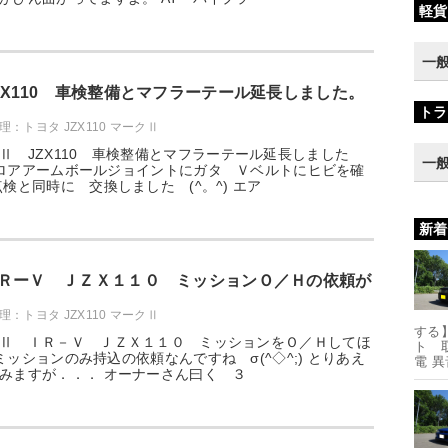
軽貨
一
ZX110 車検整備とマフラーテール延長しました。
トラ
：トヨタ JZX110 マークⅡ
Ⅱ JZX110 車検整備とマフラーテール延長しました
一
／左 ロアアームボールジョイントにガタ Ｖベルトにヒビを確
検と同時に 交換しました (^。^) エア
新着
ＲーＶ ＪＺＸ１１０ ミッションＯ／Ｈの依頼が
：トヨタ JZX110 マークⅡ
する】
Ⅱ ＩＲ－Ｖ ＪＺＸ１１０ ミッションをＯ／Ｈしてほ
ト 
) ミッションのみ持込の依頼なんですね σ(^◇^;) とりあえ
電 
みますが．．． オーナーさん曰く ３