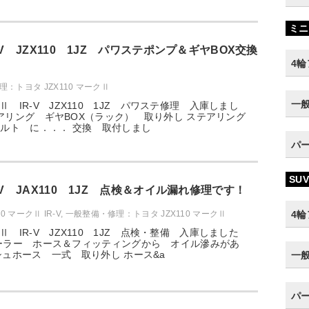
ミニ
-V JZX110 1JZ パワステポンプ＆ギヤBOX交換
4
：トヨタ JZX110 マークⅡ
一
 IR-V JZX110 1JZ パワステ修理 入庫しまし
 ステアリング ギヤBOX（ラック） 取り外し ステアリング
ビルト に．．． 交換 取付しまし
パ
SUV
-V JAX110 1JZ 点検＆オイル漏れ修理です！
0 マークⅡ IR-V
,
一般整備・修理：トヨタ JZX110 マークⅡ
4
 IR-V JZX110 1JZ 点検・整備 入庫しました
イルクーラー ホース＆フィッティングから オイル滲みがあ
シュホース 一式 取り外し ホース&a
一
パ