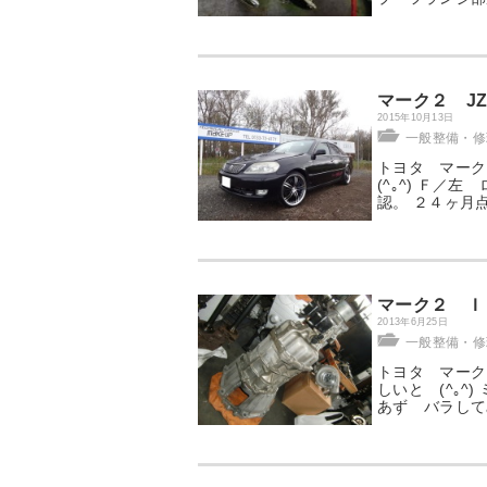
マーク２ J
2015年10月13日
一般整備・修理
トヨタ マーク
(^｡^) Ｆ
認。 ２４ヶ月点
マーク２ Ｉ
2013年6月25日
一般整備・修理
トヨタ マーク
しいと (^｡^
あず バラして