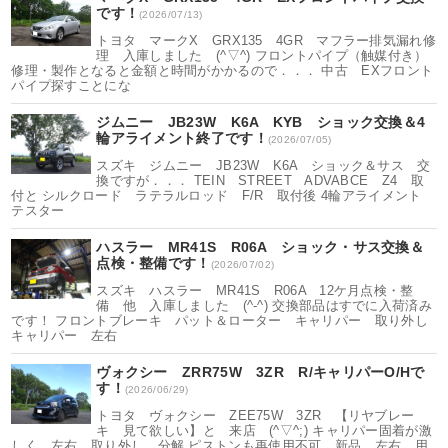
です！
(2026/07/13)
トヨタ マークX GRX135 4GR マフラー排気漏れ修
理 入庫しました (^▽^) フロントパイプ（触媒付き）
修理・製作となると金額と時間がかかるので．．． 中古 EXフロント
パイプ探すことにな
ジムニー JB23W K6A KYB ショック交換＆4
輪アライメント終了です！
(2026/07/05)
スズキ ジムニー JB23W K6A ショック＆サス 交
換ですが．．． TEIN STREET ADVABCE Z4 取
付と シルクロード ラテラルロッド F/R 取付後 4輪アライメント
テスター
ハスラー MR41S R06A ショック・サス交換＆
点検・整備です！
(2026/07/02)
スズキ ハスラー MR41S R06A 12ケ月点検・整
備 他 入庫しました (^-^) 交換部品はすでに入荷済み
です！ フロントブレーキ パット＆ローター キャリパー 取り外し
キャリパー 左右
ヴォクシー ZRR75W 3ZR R/キャリパーO/Hで
す！
(2026/06/29)
トヨタ ヴォクシー ZEE75W 3ZR 【リヤブレー
キ 見て欲しい】と 来店 (^▽^;) キャリパー固着が激
しく 左右 取り外し 分解 ピストンも再使用不可 新品 左右 用