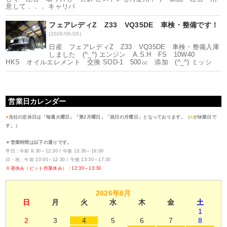
意して．．． キャリパ
フェアレディZ Z33 VQ35DE 車検・整備です！
(2026/06/26)
日産 フェアレディZ Z33 VQ35DE 車検・整備入庫
しました (^_^) エンジン A.S.H FS 10W40
HKS オイルエレメント 交換 SOD-1 500㏄ 添加 (^_^) ミッシ
営業日カレンダー
●
当社の定休日は「毎週火曜日」「第2月曜日」「祝日の月曜日」となっております。（
■
が休業日で
す。）
▼営業時間は以下の通りです。
平日：午前 9:30～12:30 / 午後 13:30～19:00
日・祝：午前 10:00～12:30 / 午後 13:30～17:30
※昼休み（ピット作業休み）：12:30～13:30
2026年8月
日
月
火
水
木
金
土
1
2
3
4
5
6
7
8