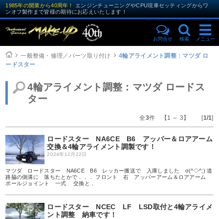
1985年の開業から40周年！
エンジンチューニングやCPU現車セッティングからワ
ンオフ製作まで皆様の期待にお応えいたします！
お問合せ
検索
メニュー
一般整備・修理／パーツ取り付け
4輪アライメント調整：マツダ ロ
ードスター
4輪アライメント調整：マツダ ロードス
ター
全
3
件 【1 ～ 3】 [
1/1
]
ロードスター NA6CE B6 アッパー＆ロアアーム
交換＆4輪アライメント調製です！
2024年12月22日
マツダ ロードスター NA6CE B6 レッカー搬送で 入庫しました σ(^◇^;) 道
路脇の側溝に 落ちたとかで．．． フロント 右 アッパーアーム＆ロアアーム
ボールジョイント 一式 交換と．
ロードスター NCEC LF LSD取付と4輪アライメ
ント調整 納車です！