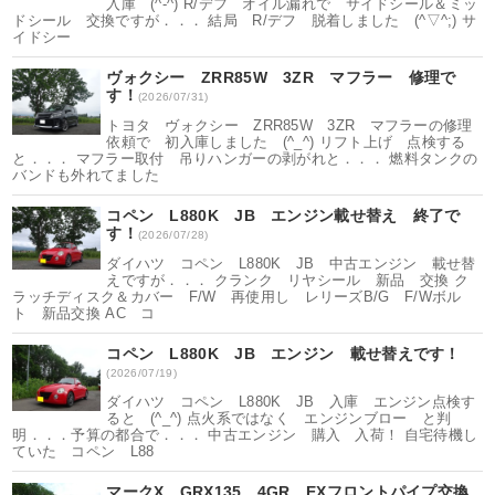
入庫 (^-^) R/デフ オイル漏れで サイドシール＆ミッ
ドシール 交換ですが．．． 結局 R/デフ 脱着しました (^▽^;) サ
イドシー
ヴォクシー ZRR85W 3ZR マフラー 修理で
す！
(2026/07/31)
トヨタ ヴォクシー ZRR85W 3ZR マフラーの修理
依頼で 初入庫しました (^_^) リフト上げ 点検する
と．．． マフラー取付 吊りハンガーの剥がれと．．． 燃料タンクの
バンドも外れてました
コペン L880K JB エンジン載せ替え 終了で
す！
(2026/07/28)
ダイハツ コペン L880K JB 中古エンジン 載せ替
えですが．．． クランク リヤシール 新品 交換 ク
ラッチディスク＆カバー F/W 再使用し レリーズB/G F/Wボル
ト 新品交換 AC コ
コペン L880K JB エンジン 載せ替えです！
(2026/07/19)
ダイハツ コペン L880K JB 入庫 エンジン点検す
ると (^_^) 点火系ではなく エンジンブロー と判
明．．．予算の都合で．．． 中古エンジン 購入 入荷！ 自宅待機し
ていた コペン L88
マークX GRX135 4GR EXフロントパイプ交換