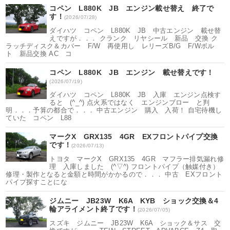
コペン L880K JB エンジン載せ替え 終了で
す！
(2026/07/28)
ダイハツ コペン L880K JB 中古エンジン 載せ替
えですが．．． クランク リヤシール 新品 交換 ク
ラッチディスク＆カバー F/W 再使用し レリーズB/G F/Wボル
ト 新品交換 AC コ
コペン L880K JB エンジン 載せ替えです！
(2026/07/19)
ダイハツ コペン L880K JB 入庫 エンジン点検す
ると (^_^) 点火系ではなく エンジンブロー と判
明．．．予算の都合で．．． 中古エンジン 購入 入荷！ 自宅待機し
ていた コペン L88
マークX GRX135 4GR EXフロントパイプ交換
です！
(2026/07/13)
トヨタ マークX GRX135 4GR マフラー排気漏れ修
理 入庫しました (^▽^) フロントパイプ（触媒付き）
修理・製作となると金額と時間がかかるので．．． 中古 EXフロント
パイプ探すことにな
ジムニー JB23W K6A KYB ショック交換＆4
輪アライメント終了です！
(2026/07/05)
スズキ ジムニー JB23W K6A ショック＆サス 交