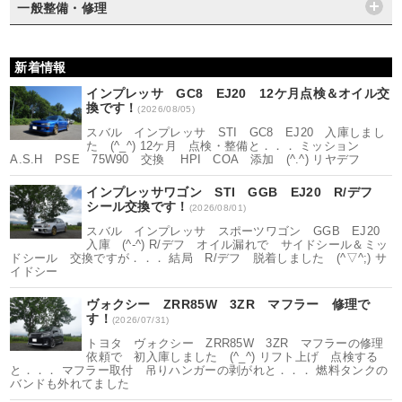
一般整備・修理
新着情報
インプレッサ GC8 EJ20 12ケ月点検＆オイル交
換です！
(2026/08/05)
スバル インプレッサ STI GC8 EJ20 入庫しまし
た (^_^) 12ケ月 点検・整備と．．． ミッション
A.S.H PSE 75W90 交換 HPI COA 添加 (^.^) リヤデフ
インプレッサワゴン STI GGB EJ20 R/デフ
シール交換です！
(2026/08/01)
スバル インプレッサ スポーツワゴン GGB EJ20
入庫 (^-^) R/デフ オイル漏れで サイドシール＆ミッ
ドシール 交換ですが．．． 結局 R/デフ 脱着しました (^▽^;) サ
イドシー
ヴォクシー ZRR85W 3ZR マフラー 修理で
す！
(2026/07/31)
トヨタ ヴォクシー ZRR85W 3ZR マフラーの修理
依頼で 初入庫しました (^_^) リフト上げ 点検する
と．．． マフラー取付 吊りハンガーの剥がれと．．． 燃料タンクの
バンドも外れてました