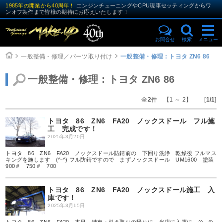
1985年の開業から40周年！
エンジンチューニングやCPU現車セッティングからワ
ンオフ製作まで皆様の期待にお応えいたします！
お問合せ
検索
メニュー
一般整備・修理／パーツ取り付け
一般整備・修理：トヨタ ZN6 86
一般整備・修理：トヨタ ZN6 86
全
2
件 【1 ～ 2】 [
1/1
]
トヨタ 86 ZN6 FA20 ノックスドール フル施
工 完成です！
2025年3月20日
トヨタ 86 ZN6 FA20 ノックスドール防錆前の 下回り洗浄 乾燥後 フルマス
キングを施します (^-^) フル防錆ですので まずノックスドール UM1600 塗装
900＃ 750＃ 700
トヨタ 86 ZN6 FA20 ノックスドール施工 入
庫です！
2025年3月15日