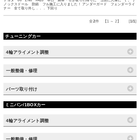
トヨタ 86 ZN6 FA20 本日 納車・引き取りの帰りに 当店に入庫に (^。^)
ノックスドール 防錆 フル施工に入りました！ アンダーガード フェンダーライ
ナー 全て取り外し．．． 下回り
全
2
件 【1 ～ 2】 [
1/1
]
チューニングカー
4輪アライメント調整
一般整備・修理
パーツ取り付け
ミニバン/1BOXカー
4輪アライメント調整
一般整備・修理