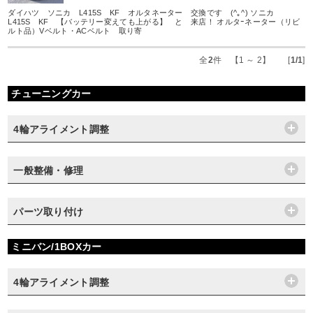
ダイハツ ソニカ L415S KF オルタネーター 交換です (^｡^) ソニカ
L415S KF 【バッテリー変えても上がる】 と 来店！ オルタｰネーター（リビ
ルト品）Vベルト・ACベルト 取り寄
全
2
件 【1 ～ 2】 [
1/1
]
チューニングカー
4輪アライメント調整
一般整備・修理
パーツ取り付け
ミニバン/1BOXカー
4輪アライメント調整