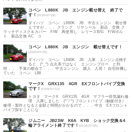
コペン L880K JB エンジン載せ替え 終了で
す！
(2026/07/28)
ダイハツ コペン L880K JB 中古エンジン 載せ替
えですが．．． クランク リヤシール 新品 交換 ク
ラッチディスク＆カバー F/W 再使用し レリーズB/G F/Wボル
ト 新品交換 AC コ
コペン L880K JB エンジン 載せ替えです！
(2026/07/19)
ダイハツ コペン L880K JB 入庫 エンジン点検す
ると (^_^) 点火系ではなく エンジンブロー と判
明．．．予算の都合で．．． 中古エンジン 購入 入荷！ 自宅待機し
ていた コペン L88
マークX GRX135 4GR EXフロントパイプ交換
です！
(2026/07/13)
トヨタ マークX GRX135 4GR マフラー排気漏れ修
理 入庫しました (^▽^) フロントパイプ（触媒付き）
修理・製作となると金額と時間がかかるので．．． 中古 EXフロント
パイプ探すことにな
ジムニー JB23W K6A KYB ショック交換＆4
輪アライメント終了です！
(2026/07/05)