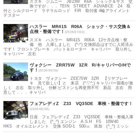
スズキ ジムニー JB23W K6A ショック＆サス 交
換ですが．．． TEIN STREET ADVABCE Z4 取
付と シルクロード ラテラルロッド F/R 取付後 4輪アライメント
テスター
ハスラー MR41S R06A ショック・サス交換＆
点検・整備です！
(2026/07/02)
スズキ ハスラー MR41S R06A 12ケ月点検・整
備 他 入庫しました (^-^) 交換部品はすでに入荷済み
です！ フロントブレーキ パット＆ローター キャリパー 取り外し
キャリパー 左右
ヴォクシー ZRR75W 3ZR R/キャリパーO/Hで
す！
(2026/06/29)
トヨタ ヴォクシー ZEE75W 3ZR 【リヤブレー
キ 見て欲しい】と 来店 (^▽^;) キャリパー固着が激
しく 左右 取り外し 分解 ピストンも再使用不可 新品 左右 用
意して．．． キャリパ
フェアレディZ Z33 VQ35DE 車検・整備です！
(2026/06/26)
日産 フェアレディZ Z33 VQ35DE 車検・整備入庫
しました (^_^) エンジン A.S.H FS 10W40
HKS オイルエレメント 交換 SOD-1 500㏄ 添加 (^_^) ミッシ