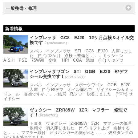
一般整備・修理
新着情報
インプレッサ GC8 EJ20 12ケ月点検＆オイル交
換です！
(2026/08/05)
スバル インプレッサ STI GC8 EJ20 入庫しまし
た (^_^) 12ケ月 点検・整備と．．． ミッション
A.S.H PSE 75W90 交換 HPI COA 添加 (^.^) リヤデフ
インプレッサワゴン STI GGB EJ20 R/デフ
シール交換です！
(2026/08/01)
スバル インプレッサ スポーツワゴン GGB EJ20
入庫 (^-^) R/デフ オイル漏れで サイドシール＆ミッ
ドシール 交換ですが．．． 結局 R/デフ 脱着しました (^▽^;) サ
イドシー
ヴォクシー ZRR85W 3ZR マフラー 修理で
す！
(2026/07/31)
トヨタ ヴォクシー ZRR85W 3ZR マフラーの修理
依頼で 初入庫しました (^_^) リフト上げ 点検する
と．．． マフラー取付 吊りハンガーの剥がれと．．． 燃料タンクの
バンドも外れてました