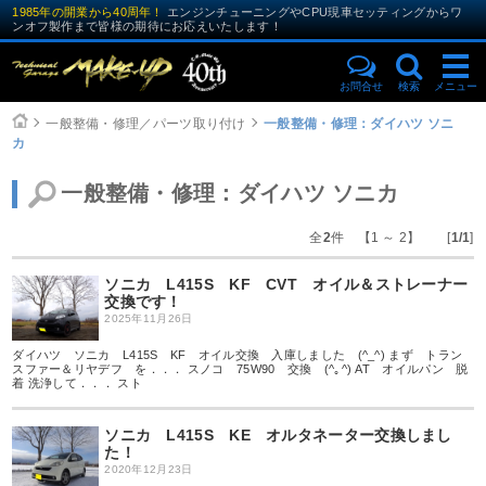
1985年の開業から40周年！
エンジンチューニングやCPU現車セッティングからワ
ンオフ製作まで皆様の期待にお応えいたします！
お問合せ
検索
メニュー
一般整備・修理／パーツ取り付け
一般整備・修理：ダイハツ ソニ
カ
一般整備・修理：ダイハツ ソニカ
全
2
件 【1 ～ 2】 [
1/1
]
ソニカ L415S KF CVT オイル＆ストレーナー
交換です！
2025年11月26日
ダイハツ ソニカ L415S KF オイル交換 入庫しました (^_^) まず トラン
スファー＆リヤデフ を．．． スノコ 75W90 交換 (^｡^) AT オイルパン 脱
着 洗浄して．．． スト
ソニカ L415S KE オルタネーター交換しまし
た！
2020年12月23日