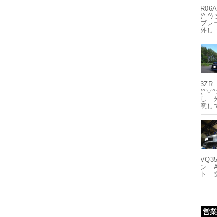
R0
(^-
ブレ
外し
3Z
(^▽
し 
意し
VQ3
ン A
ト 交
営業