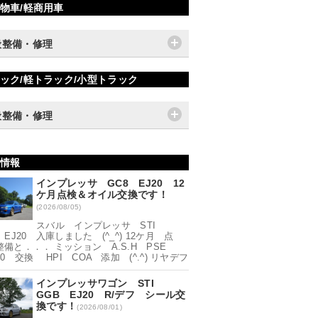
物車/軽商用車
般整備・修理
ック/軽トラック/小型トラック
般整備・修理
情報
インプレッサ GC8 EJ20 12
ケ月点検＆オイル交換です！
(2026/08/05)
スバル インプレッサ STI
 EJ20 入庫しました (^_^) 12ケ月 点
整備と．．． ミッション A.S.H PSE
90 交換 HPI COA 添加 (^.^) リヤデフ
インプレッサワゴン STI
GGB EJ20 R/デフ シール交
換です！
(2026/08/01)