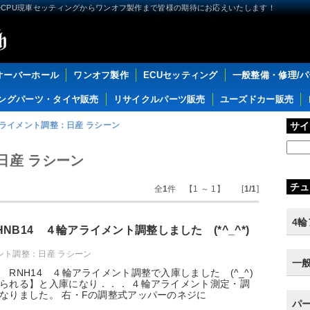
CPU現車セッティングからワンオフ製作まで皆様の期待にお応えいたします！
オーバーホール
ワンオフ製作
ECUセッティング
一般整備・修理/
ングパーツ・タイヤ販売
リサイクルパーツ販売
ユーズドカー販売
アライメント調整：日産 ラシーン
サイ
日産 ラシーン
チュ
全
1
件 【1 ～ 1】 [
1/1
]
4
NB14 ４輪アライメント調整しました (*^_^*)
ント調整：日産 ラシーン
一
RNH14 ４輪アライメント調整で入庫しました (^_^)
られる】と入庫になり．．． ４輪アライメント測定・調
なりました。 右・Fの調整式アッパーのネジに
パ