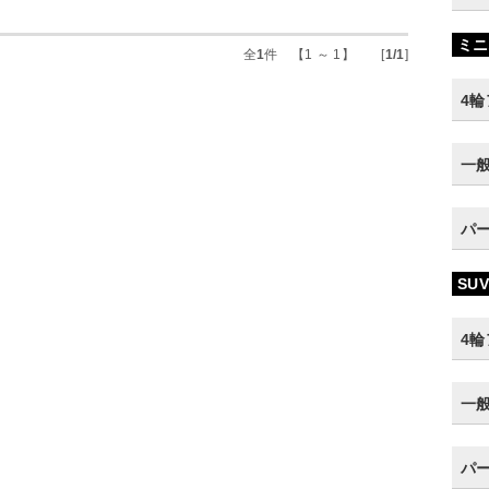
ミニ
全
1
件 【1 ～ 1】 [
1/1
]
4
一
パ
SUV
4
一
パ