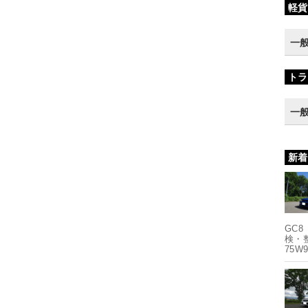
軽貨
一
トラ
一
新着
GC8
検・
75W