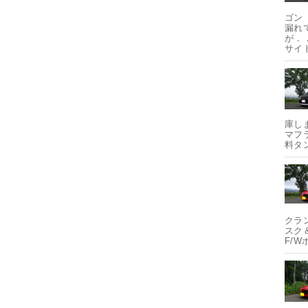
ゴン 
漏れ
が．．
サイ
庫し
マフ
料タ
クラ
スク
F/W