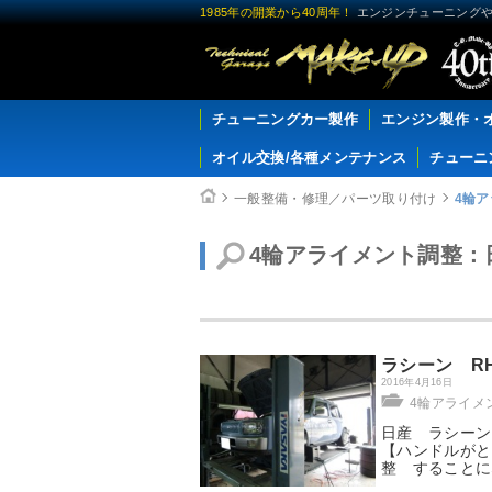
1985年の開業から40周年！
エンジンチューニングや
チューニングカー製作
エンジン製作・
オイル交換/各種メンテナンス
チューニ
一般整備・修理／パーツ取り付け
4輪
4輪アライメント調整：
ラシーン RH
2016年4月16日
4輪アライメ
日産 ラシーン 
【ハンドルがと
整 することに