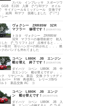
スバル インプレッサ スポーツワ
GGB EJ20 入庫 (^-^) R/デフ オイル
で サイドシール＆ミッドシール 交換です
． 結局 R/デフ 脱着しました (^▽^;)
ドシー
ヴォクシー ZRR85W 3ZR
マフラー 修理です！
(2026/07/31)
トヨタ ヴォクシー ZRR85W
3ZR マフラーの修理依頼で 初入
ました (^_^) リフト上げ 点検すると．．．
ラー取付 吊りハンガーの剥がれと．．． 燃
ンクのバンドも外れてました
コペン L880K JB エンジン
載せ替え 終了です！
(2026/07/28)
ダイハツ コペン L880K JB 中
古エンジン 載せ替えですが．．．
ンク リヤシール 新品 交換 クラッチディ
＆カバー F/W 再使用し レリーズB/G
ボルト 新品交換 AC コ
コペン L880K JB エンジ
ン 載せ替えです！
(2026/07/19)
ダイハツ コペン L880K JB 入
庫 エンジン点検すると (^_^) 点