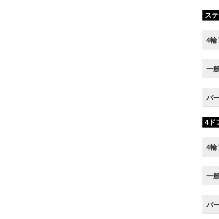
ステ
4
一
パ
4ド
4
一
パ