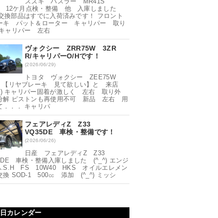
スズキ ハスラー MR41S
6A 12ケ月点検・整備 他 入庫しました
^) 交換部品はすでに入荷済みです！ フロント
ーキ パット＆ローター キャリパー 取り
 キャリパー 左右
ヴォクシー ZRR75W 3ZR
R/キャリパーO/Hです！
(2026/06/29)
トヨタ ヴォクシー ZEE75W
R 【リヤブレーキ 見て欲しい】と 来店
^;) キャリパー固着が激しく 左右 取り外
分解 ピストンも再使用不可 新品 左右 用
て．．． キャリパ
フェアレディZ Z33
VQ35DE 車検・整備です！
(2026/06/26)
日産 フェアレディZ Z33
5DE 車検・整備入庫しました (^_^) エンジ
.S.H FS 10W40 HKS オイルエレメン
換 SOD-1 500㏄ 添加 (^_^) ミッシ
日カレンダー