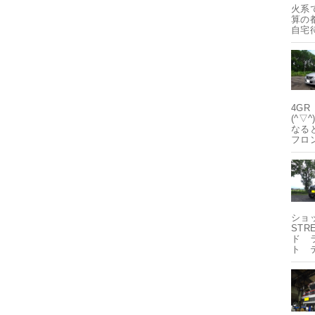
火系
算の
自宅
4G
(^
なる
フロ
ショ
STR
ド 
ト 