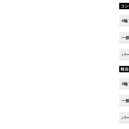
コン
4
一
パ
軽自
4
一
パ