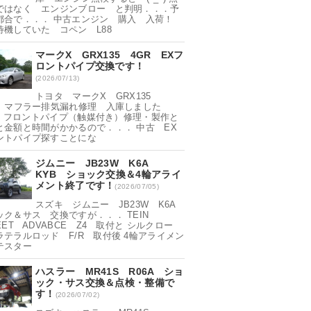
ではなく エンジンブロー と判明．．．予
都合で．．． 中古エンジン 購入 入荷！
待機していた コペン L88
マークX GRX135 4GR EXフ
ロントパイプ交換です！
(2026/07/13)
トヨタ マークX GRX135
R マフラー排気漏れ修理 入庫しました
▽^) フロントパイプ（触媒付き）修理・製作と
と金額と時間がかかるので．．． 中古 EX
ントパイプ探すことにな
ジムニー JB23W K6A
KYB ショック交換＆4輪アライ
メント終了です！
(2026/07/05)
スズキ ジムニー JB23W K6A
ック＆サス 交換ですが．．． TEIN
EET ADVABCE Z4 取付と シルクロー
ラテラルロッド F/R 取付後 4輪アライメン
テスター
ハスラー MR41S R06A ショ
ック・サス交換＆点検・整備で
す！
(2026/07/02)