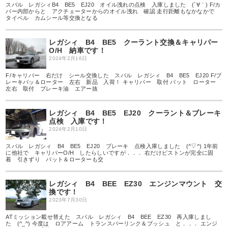
スバル レガシィB4 BE5 EJ20 オイル洩れの点検 入庫しました (´∀｀) F/カ
バー内部からと アクチェーターからのオイル洩れ 確認 走行距離もなかなかで
タイベル カムシール等交換となる
レガシィ B4 BE5 クーラント交換＆キャリパー
O/H 納車です！
2024年2月16日
F/キャリパー 右だけ シール交換した スバル レガシィ B4 BE5 EJ20 F/ブ
レーキパッ＆ローター 左右 新品 入荷！ キャリパー 取付 パット ローター
左右 取付 ブレーキ油 エアー抜
レガシィ B4 BE5 EJ20 クーラント＆ブレーキ
点検 入庫です！
2024年2月10日
スバル レガシィ B4 BE5 EJ20 ブレーキ 点検入庫しました (^▽^) 1年前
に他社で キャリパーO/H したらしいですが．．． 右だけピストンが完全に固
着 引きずり パット＆ローターも交
レガシィ B4 BEE EZ30 エンジンマウント 交
換です！
2023年7月30日
ATミッション載せ替えた スバル レガシィ B4 BEE EZ30 再入庫しまし
た (^_^) 今度は ロアアーム トランスバーリンク＆ブッシュ と．．． エンジ