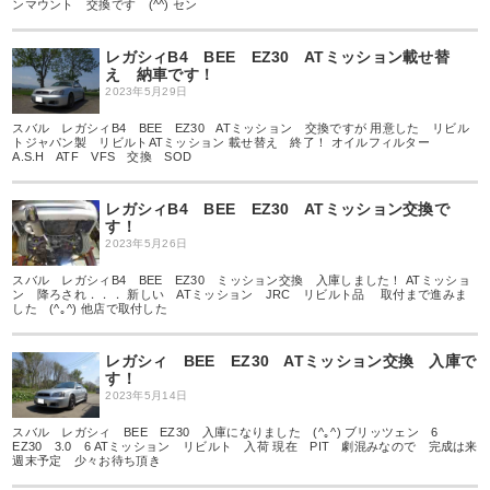
ンマウント 交換です (^^) セン
レガシィB4 BEE EZ30 ATミッション載せ替
え 納車です！
2023年5月29日
スバル レガシィB4 BEE EZ30 ATミッション 交換ですが 用意した リビル
トジャパン製 リビルトATミッション 載せ替え 終了！ オイルフィルター
A.S.H ATF VFS 交換 SOD
レガシィB4 BEE EZ30 ATミッション交換で
す！
2023年5月26日
スバル レガシィB4 BEE EZ30 ミッション交換 入庫しました！ ATミッショ
ン 降ろされ．．． 新しい ATミッション JRC リビルト品 取付まで進みま
した (^｡^) 他店で取付した
レガシィ BEE EZ30 ATミッション交換 入庫で
す！
2023年5月14日
スバル レガシィ BEE EZ30 入庫になりました (^｡^) ブリッツェン 6
EZ30 3.0 6 ATミッション リビルト 入荷 現在 PIT 劇混みなので 完成は来
週末予定 少々お待ち頂き