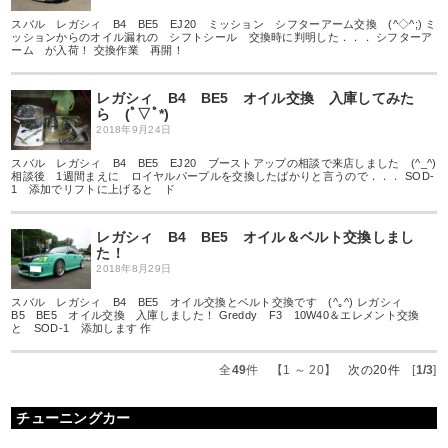
スバル レガシィ B4 BE5 EJ20 ミッション シフターアーム交換 (^◇^;) ミ
ッションからのオイル漏れの シフトシール 交換時に判明した．．． シフターア
ーム が入荷！ 交換作業 再開！
レガシィ B4 BE5 オイル交換 入庫してみた
ら (ﾟ▽ﾟ*)
2018年9月24日
スバル レガシィ B4 BE5 EJ20 ブーストアップの相談で来店しました (^_^)
相談後 1週間まえに ロイヤルパープルを交換したばかりと言うので．．． SOD-
1 添加でリフトに上げると ド
レガシィ B4 BE5 オイル＆ベルト交換しまし
た！
2018年8月29日
スバル レガシィ B4 BE5 オイル交換とベルト交換です (^｡^) レガシィ
B5 BE5 オイル交換 入庫しました！ Greddy F3 10W40＆エレメント交換
と SOD-1 添加します 作
全
49
件 【1 ～ 20】
次の20件
[
1/3
]
チューニングカー