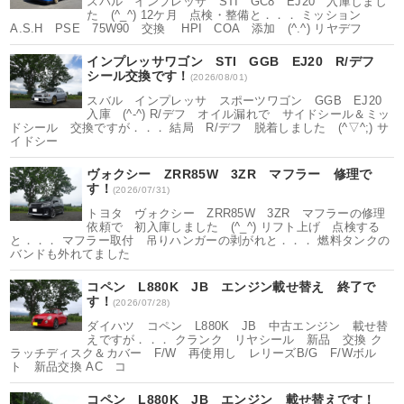
スバル インプレッサ STI GC8 EJ20 入庫しまし
た (^_^) 12ケ月 点検・整備と．．． ミッション
A.S.H PSE 75W90 交換 HPI COA 添加 (^.^) リヤデフ
インプレッサワゴン STI GGB EJ20 R/デフ
シール交換です！
(2026/08/01)
スバル インプレッサ スポーツワゴン GGB EJ20
入庫 (^-^) R/デフ オイル漏れで サイドシール＆ミッ
ドシール 交換ですが．．． 結局 R/デフ 脱着しました (^▽^;) サ
イドシー
ヴォクシー ZRR85W 3ZR マフラー 修理で
す！
(2026/07/31)
トヨタ ヴォクシー ZRR85W 3ZR マフラーの修理
依頼で 初入庫しました (^_^) リフト上げ 点検する
と．．． マフラー取付 吊りハンガーの剥がれと．．． 燃料タンクの
バンドも外れてました
コペン L880K JB エンジン載せ替え 終了で
す！
(2026/07/28)
ダイハツ コペン L880K JB 中古エンジン 載せ替
えですが．．． クランク リヤシール 新品 交換 ク
ラッチディスク＆カバー F/W 再使用し レリーズB/G F/Wボル
ト 新品交換 AC コ
コペン L880K JB エンジン 載せ替えです！