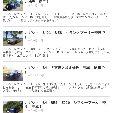
ン洗浄 終了！
2019年7月12日
スバル レガシィ B4 BE5 ヘッドライト スチーマー施工＆エアコン 洗浄で
す (^_^) レガシィ B4 では珍しい 空気清浄機付き エアコンフィルター に
気づき．．． 前後にフィルターあるタイプ
レガシィ S401 BES クランクプーリー交換で
す！
2019年6月12日
スバル レガシィ S401 BES クランクプーリー交換しました (^｡^) 【ベルト
が切れそうになってる】 と レガシィ BES S401 レッカー入庫しました！ 点
検すると エアコンベルトが半分ほ
レガシィ B4 冬支度と板金修理 完成 納車で
す！
2018年11月28日
スバル レガシィ B4 BE5 冬仕様変更 入庫になりました (^_^) スバルによく
見られる リヤ 左右ドア下部の錆び修理と．．． ステップも 縁石に乗り上げ
穴開いたの直して と入庫！ 板金工場へ
レガシィ B4 BE5 EJ20 シフターアーム 交
換 完成！
2018年9月30日