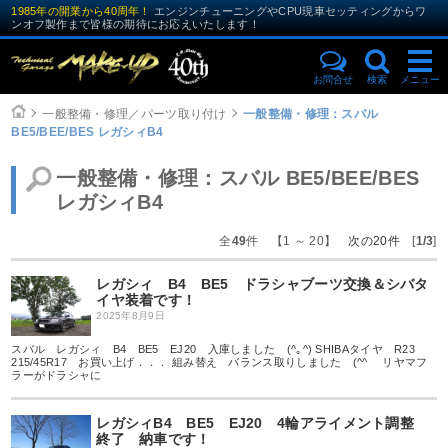
1985年の開業から40周年！
エンジンチューニングやCPU現車セッティングからワ
ンオフ製作まで皆様の期待にお応えいたします！
お問合せ
検索
メニュー
一般整備・修理／パーツ取り付け
一般整備・修理：スバル
BE5/BEE/BES レガシィB4
一般整備・修理：スバル BE5/BEE/BES
レガシィB4
全
49
件 【1 ～ 20】
次の20件
[
1/3
]
レガシィ B4 BE5 ドラシャブーツ交換＆シバタ
イヤ装着です！
2025年8月9日
スバル レガシィ B4 BE5 EJ20 入庫しました (^｡^) SHIBAタイヤ R23
215/45R17 お買い上げ．．． 組み替え バランス取りしました (^^ゞ リヤマフ
ラーがドラシャに
レガシィB4 BE5 EJ20 4輪アライメント調整
終了 納車です！