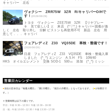
キャリパー 左右
ヴォクシー ZRR75W 3ZR R/キャリパーO/Hで
す！
(2026/06/29)
トヨタ ヴォクシー ZEE75W 3ZR 【リヤブレー
キ 見て欲しい】と 来店 (^▽^;) キャリパー固着が激
しく 左右 取り外し 分解 ピストンも再使用不可 新品 左右 用
意して．．． キャリパ
フェアレディZ Z33 VQ35DE 車検・整備です！
(2026/06/26)
日産 フェアレディZ Z33 VQ35DE 車検・整備入庫
しました (^_^) エンジン A.S.H FS 10W40
HKS オイルエレメント 交換 SOD-1 500㏄ 添加 (^_^) ミッシ
営業日カレンダー
●
当社の定休日は「毎週火曜日」「第2月曜日」「祝日の月曜日」となっております。（
■
が休業日で
す。）
▼営業時間は以下の通りです。
平日：午前 9:30～12:30 / 午後 13:30～19:00
日・祝：午前 10:00～12:30 / 午後 13:30～17:30