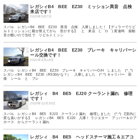
レガシィB4 BEE EZ30 ミッション異音 点検
来店です！
2023年5月7日
スバル レガシｨB4 BEE EZ30 異音 点検 入庫しました！ 【ディラーでリビ
ルトミッションに載せ替えてから 音がする】 と 来店 (;゜ロ゜) 変速時 振動
音が酷いので当社で リビルトミッシ
レガシィB4 BEE EZ30 ブレーキ キャリパーシ
ール交換です！
2021年4月16日
スバル レガシィB4 BEE EZ30 ブレーキ キャリパーO/H しました (^_^)
レガシィB4 BEE EZ30（RS30かな？） 入庫しました (^.^) キャリパー 前
後 シール と ブレ
レガシィ B4 BE5 EJ20 クーラント漏れ 修理
です！
2020年12月25日
スバル レガシィB4 BE5 EJ20 クーラント漏れ 修理しました (^.^) 【室内に
変な臭いがする】 レガシィB4 BE5 EJ20 入庫！ ラジエター アッパー＆ロア
ホース からクーラント漏れ
レガシィ B4 BE5 ヘッドスチーマ施工＆エアコ