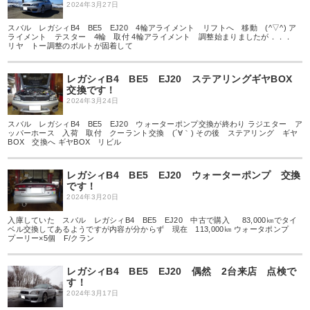
2024年3月27日
スバル レガシィB4 BE5 EJ20 4輪アライメント リフトへ 移動 (^▽^) ア
ライメント テスター 4輪 取付 4輪アライメント 調整始まりましたが．．．
リヤ トー調整のボルトが固着して
レガシィB4 BE5 EJ20 ステアリングギヤBOX
交換です！
2024年3月24日
スバル レガシィB4 BE5 EJ20 ウォーターポンプ交換が終わり ラジエター ア
ッパーホース 入荷 取付 クーラント交換 (´∀｀) その後 ステアリング ギヤ
BOX 交換へ ギヤBOX リビル
レガシィB4 BE5 EJ20 ウォーターポンプ 交換
です！
2024年3月20日
入庫していた スバル レガシィB4 BE5 EJ20 中古で購入 83,000㎞でタイ
ベル交換してあるようですが内容が分からず 現在 113,000㎞ ウォータポンプ
プーリー×5個 F/クラン
レガシィB4 BE5 EJ20 偶然 2台来店 点検で
す！
2024年3月17日