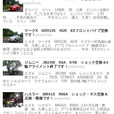
(2026/07/19)
ダイハツ コペン L880K JB 入庫 エンジン点検す
ると (^_^) 点火系ではなく エンジンブロー と判
明．．．予算の都合で．．． 中古エンジン 購入 入荷！ 自宅待機し
ていた コペン L88
マークX GRX135 4GR EXフロントパイプ交換
です！
(2026/07/13)
トヨタ マークX GRX135 4GR マフラー排気漏れ修
理 入庫しました (^▽^) フロントパイプ（触媒付き）
修理・製作となると金額と時間がかかるので．．． 中古 EXフロント
パイプ探すことにな
ジムニー JB23W K6A KYB ショック交換＆4
輪アライメント終了です！
(2026/07/05)
スズキ ジムニー JB23W K6A ショック＆サス 交
換ですが．．． TEIN STREET ADVABCE Z4 取
付と シルクロード ラテラルロッド F/R 取付後 4輪アライメント
テスター
ハスラー MR41S R06A ショック・サス交換＆
点検・整備です！
(2026/07/02)
スズキ ハスラー MR41S R06A 12ケ月点検・整
備 他 入庫しました (^-^) 交換部品はすでに入荷済み
です！ フロントブレーキ パット＆ローター キャリパー 取り外し