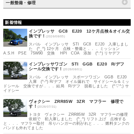
一般整備・修理
新着情報
インプレッサ GC8 EJ20 12ケ月点検＆オイル交
換です！
(2026/08/05)
スバル インプレッサ STI GC8 EJ20 入庫しまし
た (^_^) 12ケ月 点検・整備と．．． ミッション
A.S.H PSE 75W90 交換 HPI COA 添加 (^.^) リヤデフ
インプレッサワゴン STI GGB EJ20 R/デフ
シール交換です！
(2026/08/01)
スバル インプレッサ スポーツワゴン GGB EJ20
入庫 (^-^) R/デフ オイル漏れで サイドシール＆ミッ
ドシール 交換ですが．．． 結局 R/デフ 脱着しました (^▽^;) サ
イドシー
ヴォクシー ZRR85W 3ZR マフラー 修理で
す！
(2026/07/31)
トヨタ ヴォクシー ZRR85W 3ZR マフラーの修理
依頼で 初入庫しました (^_^) リフト上げ 点検する
と．．． マフラー取付 吊りハンガーの剥がれと．．． 燃料タンクの
バンドも外れてました