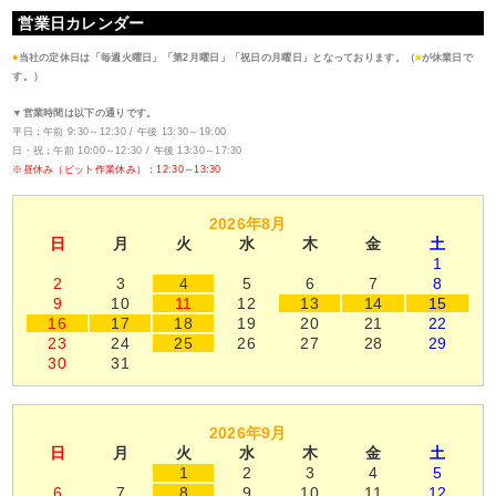
営業日カレンダー
●
当社の定休日は「毎週火曜日」「第2月曜日」「祝日の月曜日」となっております。（
■
が休業日で
す。）
▼営業時間は以下の通りです。
平日：午前 9:30～12:30 / 午後 13:30～19:00
日・祝：午前 10:00～12:30 / 午後 13:30～17:30
※昼休み（ピット作業休み）：12:30～13:30
2026年8月
日
月
火
水
木
金
土
1
2
3
4
5
6
7
8
9
10
11
12
13
14
15
16
17
18
19
20
21
22
23
24
25
26
27
28
29
30
31
2026年9月
日
月
火
水
木
金
土
1
2
3
4
5
6
7
8
9
10
11
12