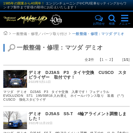
1985年の開業から40周年！
エンジンチューニングやCPU現車セッティングからワ
ンオフ製作まで皆様の期待にお応えいたします！
お問合せ
検索
メニュー
一般整備・修理／パーツ取り付け
一般整備・修理：マツダ デミオ
一般整備・修理：マツダ デミオ
全
2
件 【1 ～ 2】 [
1/1
]
デミオ DJ3AS P3 タイヤ交換 CUSCO スタ
ビライザー 取付です！
2023年5月11日
マツダ デミオ DJ3AS P3 タイヤ交換 入庫です！ フェディラル
EVOLUZION ST1 195/55R16 入れ替え ホイールバランス取り 装着 (^.^)
CUSCO 強化スタビライザ
デミオ DJ5AS S5-T 4輪アライメント調整しま
した！
2021年11月22日