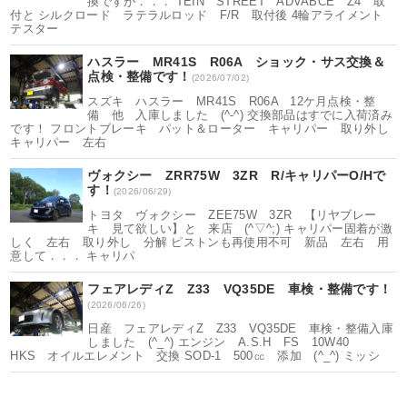
換ですが．．． TEIN STREET ADVABCE Z4 取
付と シルクロード ラテラルロッド F/R 取付後 4輪アライメント
テスター
ハスラー MR41S R06A ショック・サス交換＆
点検・整備です！
(2026/07/02)
スズキ ハスラー MR41S R06A 12ケ月点検・整
備 他 入庫しました (^-^) 交換部品はすでに入荷済み
です！ フロントブレーキ パット＆ローター キャリパー 取り外し
キャリパー 左右
ヴォクシー ZRR75W 3ZR R/キャリパーO/Hで
す！
(2026/06/29)
トヨタ ヴォクシー ZEE75W 3ZR 【リヤブレー
キ 見て欲しい】と 来店 (^▽^;) キャリパー固着が激
しく 左右 取り外し 分解 ピストンも再使用不可 新品 左右 用
意して．．． キャリパ
フェアレディZ Z33 VQ35DE 車検・整備です！
(2026/06/26)
日産 フェアレディZ Z33 VQ35DE 車検・整備入庫
しました (^_^) エンジン A.S.H FS 10W40
HKS オイルエレメント 交換 SOD-1 500㏄ 添加 (^_^) ミッシ