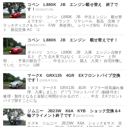
コペン L880K JB エンジン載せ替え 終了で
す！
(2026/07/28)
ダイハツ コペン L880K JB 中古エンジン 載せ替
えですが．．． クランク リヤシール 新品 交換 ク
ラッチディスク＆カバー F/W 再使用し レリーズB/G F/Wボル
ト 新品交換 AC コ
コペン L880K JB エンジン 載せ替えです！
(2026/07/19)
ダイハツ コペン L880K JB 入庫 エンジン点検す
ると (^_^) 点火系ではなく エンジンブロー と判
明．．．予算の都合で．．． 中古エンジン 購入 入荷！ 自宅待機し
ていた コペン L88
マークX GRX135 4GR EXフロントパイプ交換
です！
(2026/07/13)
トヨタ マークX GRX135 4GR マフラー排気漏れ修
理 入庫しました (^▽^) フロントパイプ（触媒付き）
修理・製作となると金額と時間がかかるので．．． 中古 EXフロント
パイプ探すことにな
ジムニー JB23W K6A KYB ショック交換＆4
輪アライメント終了です！
(2026/07/05)
スズキ ジムニー JB23W K6A ショック＆サス 交