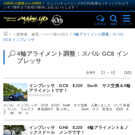
1985年の開業から40周年！
エンジンチューニングやCPU現車セッティングからワ
ンオフ製作まで皆様の期待にお応えいたします！
お問合せ
検索
メニュー
一般整備・修理／パーツ取り付け
4輪アライメント調整：スバル
GC8 インプレッサ
4輪アライメント調整：スバル GC8 イン
プレッサ
全
6
件 【1 ～ 6】 [
1/1
]
インプレッサ GC8 EJ20 Swift サス交換＆4輪
アライメントです！
2024年6月29日
スバル インプレッサ GC8 EJ20 Swift サス交換 入庫しました (^｡^) 装着
していた ラルグス 車高調KIT 取り外し．．． Swift サス 直巻き ID65 8
㌅ 9K 7K ス
インプレッサ GH8 EJ20 4輪アライメント＆ノ
ックスドール メンテです！