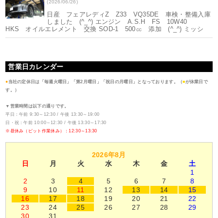
(2026/06/26)
日産 フェアレディZ Z33 VQ35DE 車検・整備入庫
しました (^_^) エンジン A.S.H FS 10W40
HKS オイルエレメント 交換 SOD-1 500㏄ 添加 (^_^) ミッシ
営業日カレンダー
●
当社の定休日は「毎週火曜日」「第2月曜日」「祝日の月曜日」となっております。（
■
が休業日で
す。）
▼営業時間は以下の通りです。
平日：午前 9:30～12:30 / 午後 13:30～19:00
日・祝：午前 10:00～12:30 / 午後 13:30～17:30
※昼休み（ピット作業休み）：12:30～13:30
2026年8月
日
月
火
水
木
金
土
1
2
3
4
5
6
7
8
9
10
11
12
13
14
15
16
17
18
19
20
21
22
23
24
25
26
27
28
29
30
31