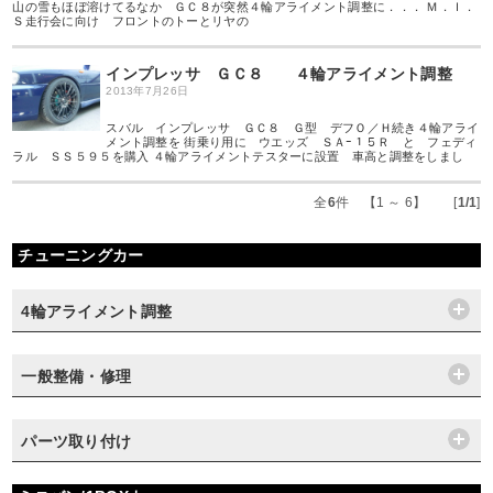
山の雪もほぼ溶けてるなか ＧＣ８が突然４輪アライメント調整に．．． Ｍ．Ｉ．
Ｓ走行会に向け フロントのトーとリヤの
インプレッサ ＧＣ８ ４輪アライメント調整
2013年7月26日
スバル インプレッサ ＧＣ８ Ｇ型 デフＯ／Ｈ続き４輪アライ
メント調整を 街乗り用に ウエッズ ＳＡｰ１５Ｒ と フェディ
ラル ＳＳ５９５を購入 ４輪アライメントテスターに設置 車高と調整をしまし
全
6
件 【1 ～ 6】 [
1/1
]
チューニングカー
4輪アライメント調整
一般整備・修理
パーツ取り付け