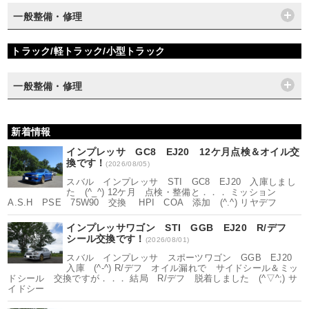
一般整備・修理
トラック/軽トラック/小型トラック
一般整備・修理
新着情報
インプレッサ GC8 EJ20 12ケ月点検＆オイル交
換です！
(2026/08/05)
スバル インプレッサ STI GC8 EJ20 入庫しまし
た (^_^) 12ケ月 点検・整備と．．． ミッション
A.S.H PSE 75W90 交換 HPI COA 添加 (^.^) リヤデフ
インプレッサワゴン STI GGB EJ20 R/デフ
シール交換です！
(2026/08/01)
スバル インプレッサ スポーツワゴン GGB EJ20
入庫 (^-^) R/デフ オイル漏れで サイドシール＆ミッ
ドシール 交換ですが．．． 結局 R/デフ 脱着しました (^▽^;) サ
イドシー