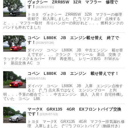
ヴォクシー ZRR85W 3ZR マフラー 修理で
す！
(2026/07/31)
トヨタ ヴォクシー ZRR85W 3ZR マフラーの修理
依頼で 初入庫しました (^_^) リフト上げ 点検する
と．．． マフラー取付 吊りハンガーの剥がれと．．． 燃料タンクの
バンドも外れてました
コペン L880K JB エンジン載せ替え 終了で
す！
(2026/07/28)
ダイハツ コペン L880K JB 中古エンジン 載せ替
えですが．．． クランク リヤシール 新品 交換 ク
ラッチディスク＆カバー F/W 再使用し レリーズB/G F/Wボル
ト 新品交換 AC コ
コペン L880K JB エンジン 載せ替えです！
(2026/07/19)
ダイハツ コペン L880K JB 入庫 エンジン点検す
ると (^_^) 点火系ではなく エンジンブロー と判
明．．．予算の都合で．．． 中古エンジン 購入 入荷！ 自宅待機し
ていた コペン L88
マークX GRX135 4GR EXフロントパイプ交換
です！
(2026/07/13)
トヨタ マークX GRX135 4GR マフラー排気漏れ修
理 入庫しました (^▽^) フロントパイプ（触媒付き）