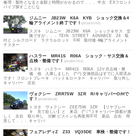
修理・製作となると金額と時間がかかるので．．． 中古 EXフロント
パイプ探すことにな
ジムニー JB23W K6A KYB ショック交換＆4
輪アライメント終了です！
(2026/07/05)
スズキ ジムニー JB23W K6A ショック＆サス 交
換ですが．．． TEIN STREET ADVABCE Z4 取
付と シルクロード ラテラルロッド F/R 取付後 4輪アライメント
テスター
ハスラー MR41S R06A ショック・サス交換＆
点検・整備です！
(2026/07/02)
スズキ ハスラー MR41S R06A 12ケ月点検・整
備 他 入庫しました (^-^) 交換部品はすでに入荷済み
です！ フロントブレーキ パット＆ローター キャリパー 取り外し
キャリパー 左右
ヴォクシー ZRR75W 3ZR R/キャリパーO/Hで
す！
(2026/06/29)
トヨタ ヴォクシー ZEE75W 3ZR 【リヤブレー
キ 見て欲しい】と 来店 (^▽^;) キャリパー固着が激
しく 左右 取り外し 分解 ピストンも再使用不可 新品 左右 用
意して．．． キャリパ
フェアレディZ Z33 VQ35DE 車検・整備です！