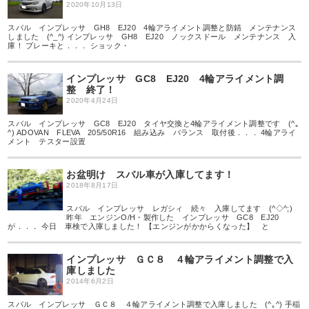
2020年10月13日
スバル インプレッサ GH8 EJ20 4輪アライメント調整と防錆 メンテナンス
しました (^_^) インプレッサ GH8 EJ20 ノックスドール メンテナンス 入
庫！ ブレーキと．．． ショック・
インプレッサ GC8 EJ20 4輪アライメント調
整 終了！
2020年4月24日
スバル インプレッサ GC8 EJ20 タイヤ交換と4輪アライメント調整です (^｡
^) ADOVAN FLEVA 205/50R16 組み込み バランス 取付後．．． 4輪アライ
メント テスター設置
お盆明け スバル車が入庫してます！
2018年8月17日
スバル インプレッサ レガシィ 続々 入庫してます (^◇^;)
昨年 エンジンO/H・製作した インプレッサ GC8 EJ20
が．．． 今日 車検で入庫しました！ 【エンジンがかからくなった】 と
インプレッサ ＧＣ８ ４輪アライメント調整で入
庫しました
2014年6月2日
スバル インプレッサ ＧＣ８ ４輪アライメント調整で入庫しました (^｡^) 手稲