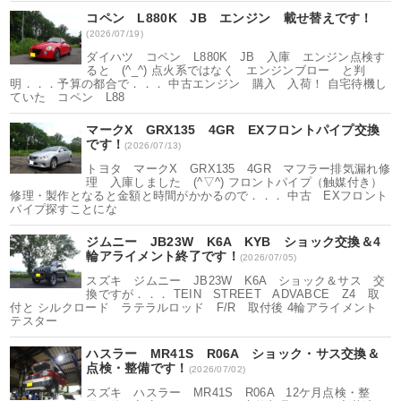
コペン L880K JB エンジン 載せ替えです！
(2026/07/19)
ダイハツ コペン L880K JB 入庫 エンジン点検す
ると (^_^) 点火系ではなく エンジンブロー と判
明．．．予算の都合で．．． 中古エンジン 購入 入荷！ 自宅待機し
ていた コペン L88
マークX GRX135 4GR EXフロントパイプ交換
です！
(2026/07/13)
トヨタ マークX GRX135 4GR マフラー排気漏れ修
理 入庫しました (^▽^) フロントパイプ（触媒付き）
修理・製作となると金額と時間がかかるので．．． 中古 EXフロント
パイプ探すことにな
ジムニー JB23W K6A KYB ショック交換＆4
輪アライメント終了です！
(2026/07/05)
スズキ ジムニー JB23W K6A ショック＆サス 交
換ですが．．． TEIN STREET ADVABCE Z4 取
付と シルクロード ラテラルロッド F/R 取付後 4輪アライメント
テスター
ハスラー MR41S R06A ショック・サス交換＆
点検・整備です！
(2026/07/02)
スズキ ハスラー MR41S R06A 12ケ月点検・整