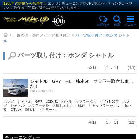
1985年の開業から40周年！
エンジンチューニングやCPU現車セッティングからワ
ンオフ製作まで皆様の期待にお応えいたします！
お問合せ
検索
メニュー
一般整備・修理／パーツ取り付け
パーツ取り付け：ホンダ シャト
ル
パーツ取り付け：ホンダ シャトル
全
1
件 【1 ～ 1】 [
1/1
]
シャトル GP7 H1 柿本改 マフラー取付しまし
た！
2019年3月17日
ホンダ シャトル GP7 LEB-H1 柿本改 マフラー取付 (^_^) H30年 ホン
ダ シャトル マフラー交換 入庫しました！ 純正 リヤマフラーを．．． 柿本
改 GTbox 06＆S マフラーへ
全
1
件 【1 ～ 1】 [
1/1
]
チューニングカー