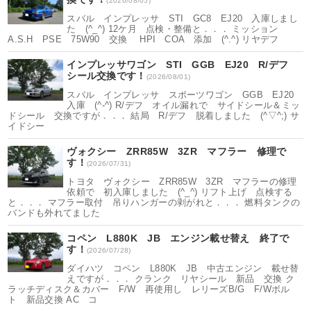
(2026/08/05)
スバル インプレッサ STI GC8 EJ20 入庫しまし
た (^_^) 12ケ月 点検・整備と．．． ミッション
A.S.H PSE 75W90 交換 HPI COA 添加 (^.^) リヤデフ
インプレッサワゴン STI GGB EJ20 R/デフ
シール交換です！
(2026/08/01)
スバル インプレッサ スポーツワゴン GGB EJ20
入庫 (^-^) R/デフ オイル漏れで サイドシール＆ミッ
ドシール 交換ですが．．． 結局 R/デフ 脱着しました (^▽^;) サ
イドシー
ヴォクシー ZRR85W 3ZR マフラー 修理で
す！
(2026/07/31)
トヨタ ヴォクシー ZRR85W 3ZR マフラーの修理
依頼で 初入庫しました (^_^) リフト上げ 点検する
と．．． マフラー取付 吊りハンガーの剥がれと．．． 燃料タンクの
バンドも外れてました
コペン L880K JB エンジン載せ替え 終了で
す！
(2026/07/28)
ダイハツ コペン L880K JB 中古エンジン 載せ替
えですが．．． クランク リヤシール 新品 交換 ク
ラッチディスク＆カバー F/W 再使用し レリーズB/G F/Wボル
ト 新品交換 AC コ