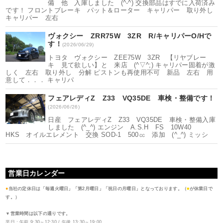
備 他 入庫しました (^-^) 交換部品はすでに入荷済み
です！ フロントブレーキ パット＆ローター キャリパー 取り外し
キャリパー 左右
ヴォクシー ZRR75W 3ZR R/キャリパーO/Hで
す！
(2026/06/29)
トヨタ ヴォクシー ZEE75W 3ZR 【リヤブレー
キ 見て欲しい】と 来店 (^▽^;) キャリパー固着が激
しく 左右 取り外し 分解 ピストンも再使用不可 新品 左右 用
意して．．． キャリパ
フェアレディZ Z33 VQ35DE 車検・整備です！
(2026/06/26)
日産 フェアレディZ Z33 VQ35DE 車検・整備入庫
しました (^_^) エンジン A.S.H FS 10W40
HKS オイルエレメント 交換 SOD-1 500㏄ 添加 (^_^) ミッシ
営業日カレンダー
●
当社の定休日は「毎週火曜日」「第2月曜日」「祝日の月曜日」となっております。（
■
が休業日で
す。）
▼営業時間は以下の通りです。
平日：午前 9:30～12:30 / 午後 13:30～19:00