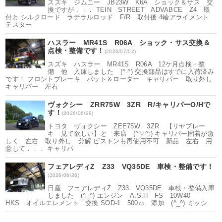
スズキ ジムニー JB23W K6A ショック＆サス 交
換ですが．．． TEIN STREET ADVABCE Z4 取
付と シルクロード ラテラルロッド F/R 取付後 4輪アライメント
テスター
ハスラー MR41S R06A ショック・サス交換＆
点検・整備です！
(2026/07/02)
スズキ ハスラー MR41S R06A 12ケ月点検・整
備 他 入庫しました (^-^) 交換部品はすでに入荷済み
です！ フロントブレーキ パット＆ローター キャリパー 取り外し
キャリパー 左右
ヴォクシー ZRR75W 3ZR R/キャリパーO/Hで
す！
(2026/06/29)
トヨタ ヴォクシー ZEE75W 3ZR 【リヤブレー
キ 見て欲しい】と 来店 (^▽^;) キャリパー固着が激
しく 左右 取り外し 分解 ピストンも再使用不可 新品 左右 用
意して．．． キャリパ
フェアレディZ Z33 VQ35DE 車検・整備です！
(2026/06/26)
日産 フェアレディZ Z33 VQ35DE 車検・整備入庫
しました (^_^) エンジン A.S.H FS 10W40
HKS オイルエレメント 交換 SOD-1 500㏄ 添加 (^_^) ミッシ