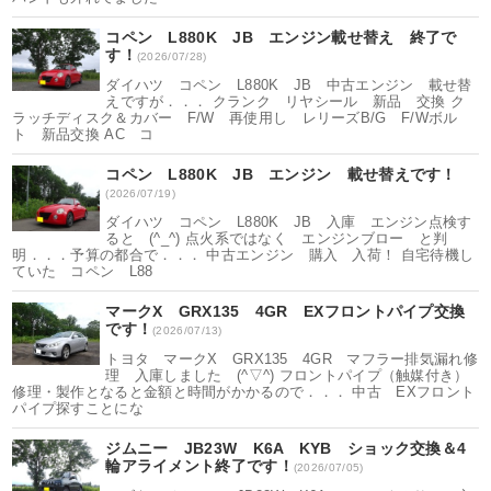
コペン L880K JB エンジン載せ替え 終了で
す！
(2026/07/28)
ダイハツ コペン L880K JB 中古エンジン 載せ替
えですが．．． クランク リヤシール 新品 交換 ク
ラッチディスク＆カバー F/W 再使用し レリーズB/G F/Wボル
ト 新品交換 AC コ
コペン L880K JB エンジン 載せ替えです！
(2026/07/19)
ダイハツ コペン L880K JB 入庫 エンジン点検す
ると (^_^) 点火系ではなく エンジンブロー と判
明．．．予算の都合で．．． 中古エンジン 購入 入荷！ 自宅待機し
ていた コペン L88
マークX GRX135 4GR EXフロントパイプ交換
です！
(2026/07/13)
トヨタ マークX GRX135 4GR マフラー排気漏れ修
理 入庫しました (^▽^) フロントパイプ（触媒付き）
修理・製作となると金額と時間がかかるので．．． 中古 EXフロント
パイプ探すことにな
ジムニー JB23W K6A KYB ショック交換＆4
輪アライメント終了です！
(2026/07/05)