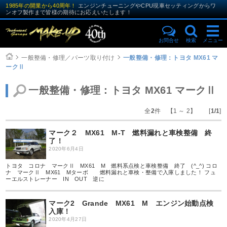
1985年の開業から40周年！
エンジンチューニングやCPU現車セッティングからワ
ンオフ製作まで皆様の期待にお応えいたします！
お問合せ
検索
メニュー
一般整備・修理／パーツ取り付け
一般整備・修理：トヨタ MX61 マ
ークⅡ
一般整備・修理：トヨタ MX61 マークⅡ
全
2
件 【1 ～ 2】 [
1/1
]
マーク２ MX61 M-T 燃料漏れと車検整備 終
了！
2020年6月4日
トヨタ コロナ マークⅡ MX61 M 燃料系点検と車検整備 終了 (^_^) コロ
ナ マークⅡ MX61 Mターボ 燃料漏れと車検・整備で入庫しました！ フュ
ーエルストレーナー IN OUT 逆に
マーク2 Grande MX61 M エンジン始動点検
入庫！
2020年4月27日