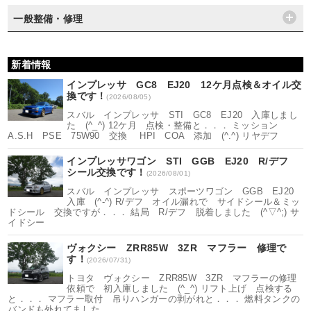
一般整備・修理
新着情報
インプレッサ GC8 EJ20 12ケ月点検＆オイル交
換です！
(2026/08/05)
スバル インプレッサ STI GC8 EJ20 入庫しまし
た (^_^) 12ケ月 点検・整備と．．． ミッション
A.S.H PSE 75W90 交換 HPI COA 添加 (^.^) リヤデフ
インプレッサワゴン STI GGB EJ20 R/デフ
シール交換です！
(2026/08/01)
スバル インプレッサ スポーツワゴン GGB EJ20
入庫 (^-^) R/デフ オイル漏れで サイドシール＆ミッ
ドシール 交換ですが．．． 結局 R/デフ 脱着しました (^▽^;) サ
イドシー
ヴォクシー ZRR85W 3ZR マフラー 修理で
す！
(2026/07/31)
トヨタ ヴォクシー ZRR85W 3ZR マフラーの修理
依頼で 初入庫しました (^_^) リフト上げ 点検する
と．．． マフラー取付 吊りハンガーの剥がれと．．． 燃料タンクの
バンドも外れてました