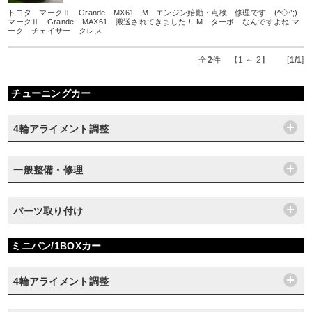
トヨタ マークⅡ Grande MX61 M エンジン始動・点検 修理です (^◇^;)
マークⅡ Grande MAX61 搬送されてきました！ M ターボ なんですよね マ
ーク チェイサー クレス
全
2
件 【1 ～ 2】 [
1/1
]
チューニングカー
4輪アライメント調整
一般整備・修理
パーツ取り付け
ミニバン/1BOXカー
4輪アライメント調整