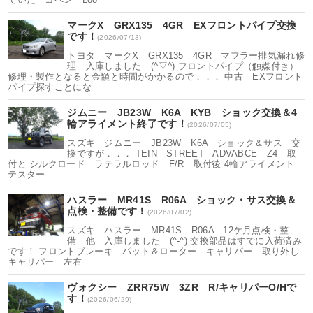
マークX GRX135 4GR EXフロントパイプ交換
です！
(2026/07/13)
トヨタ マークX GRX135 4GR マフラー排気漏れ修
理 入庫しました (^▽^) フロントパイプ（触媒付き）
修理・製作となると金額と時間がかかるので．．． 中古 EXフロント
パイプ探すことにな
ジムニー JB23W K6A KYB ショック交換＆4
輪アライメント終了です！
(2026/07/05)
スズキ ジムニー JB23W K6A ショック＆サス 交
換ですが．．． TEIN STREET ADVABCE Z4 取
付と シルクロード ラテラルロッド F/R 取付後 4輪アライメント
テスター
ハスラー MR41S R06A ショック・サス交換＆
点検・整備です！
(2026/07/02)
スズキ ハスラー MR41S R06A 12ケ月点検・整
備 他 入庫しました (^-^) 交換部品はすでに入荷済み
です！ フロントブレーキ パット＆ローター キャリパー 取り外し
キャリパー 左右
ヴォクシー ZRR75W 3ZR R/キャリパーO/Hで
す！
(2026/06/29)