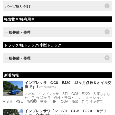
パーツ取り付け
軽貨物車/軽商用車
一般整備・修理
トラック/軽トラック/小型トラック
一般整備・修理
新着情報
インプレッサ GC8 EJ20 12ケ月点検＆オイル交
換です！
(2026/08/05)
スバル インプレッサ STI GC8 EJ20 入庫しまし
た (^_^) 12ケ月 点検・整備と．．． ミッション
A.S.H PSE 75W90 交換 HPI COA 添加 (^.^) リヤデフ
インプレッサワゴン STI GGB EJ20 R/デフ