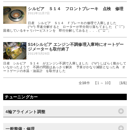
シルビア Ｓ１４ フロントブレーキ 点検 修理
2011年11月7日
日産 シルビア Ｓ１４ Ｆブレーキの修理で入庫しました
(^○^) 早速分解すると ローターが半分削り落ちてました (ﾟ▽ﾟ)
固着しているキャリパーピストンを 即行分解してみると．．．(￣□￣;
S14シルビア エンジン不調修理入庫時にオートゲー
ジメーターも取付終了
2011年5月26日
日産 シルビア Ｓ１４ がエンジン不調で入庫しました (^o^) しばらく動かして
いなかったようで 不調の問題はあっさり解決 予算がかなり減額となった為 オ
ートゲージの水温・油温計 を取付ました
全
10
件 【1 ～ 10】 [
1/1
]
チューニングカー
4輪アライメント調整
一般整備・修理