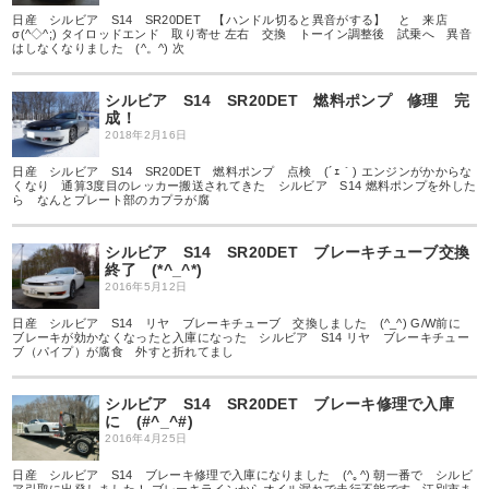
日産 シルビア S14 SR20DET 【ハンドル切ると異音がする】 と 来店
σ(^◇^;) タイロッドエンド 取り寄せ 左右 交換 トーイン調整後 試乗へ 異音
はしなくなりました (^。^) 次
シルビア S14 SR20DET 燃料ポンプ 修理 完
成！
2018年2月16日
日産 シルビア S14 SR20DET 燃料ポンプ 点検 (´ｪ｀) エンジンがかからな
くなり 通算3度目のレッカー搬送されてきた シルビア S14 燃料ポンプを外した
ら なんとプレート部のカプラが腐
シルビア S14 SR20DET ブレーキチューブ交換
終了 (*^_^*)
2016年5月12日
日産 シルビア S14 リヤ ブレーキチューブ 交換しました (^_^) G/W前に
ブレーキが効かなくなったと入庫になった シルビア S14 リヤ ブレーキチュー
ブ（パイプ）が腐食 外すと折れてまし
シルビア S14 SR20DET ブレーキ修理で入庫
に (#^_^#)
2016年4月25日
日産 シルビア S14 ブレーキ修理で入庫になりました (^｡^) 朝一番で シルビ