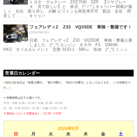
トヨタ ヴォクシー ZEE75W 3ZR 【リヤブレー
キ 見て欲しい】と 来店 (^▽^;) キャリパー固着が激
しく 左右 取り外し 分解 ピストンも再使用不可 新品 左右 用
意して．．． キャリパ
フェアレディZ Z33 VQ35DE 車検・整備です！
(2026/06/26)
日産 フェアレディZ Z33 VQ35DE 車検・整備入庫
しました (^_^) エンジン A.S.H FS 10W40
HKS オイルエレメント 交換 SOD-1 500㏄ 添加 (^_^) ミッシ
営業日カレンダー
●
当社の定休日は「毎週火曜日」「第2月曜日」「祝日の月曜日」となっております。（
■
が休業日で
す。）
▼営業時間は以下の通りです。
平日：午前 9:30～12:30 / 午後 13:30～19:00
日・祝：午前 10:00～12:30 / 午後 13:30～17:30
※昼休み（ピット作業休み）：12:30～13:30
2026年8月
日
月
火
水
木
金
土