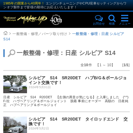
1985年の開業から40周年！
エンジンチューニングやCPU現車セッティングからワ
ンオフ製作まで皆様の期待にお応えいたします！
お問合せ
検索
メニュー
一般整備・修理／パーツ取り付け
一般整備・修理：日産 シルビア
S14
一般整備・修理：日産 シルビア S14
全
10
件 【1 ～ 10】 [
1/1
]
シルビア S14 SR20DET ハブB/G＆ボールジョ
イント交換です！
2024年5月31日
日産 シルビア S14 R20DET 【左側の異音が気になる】と入庫しました (^^)
F/左 ハヴベアリング＆ボールジョイント 脱着 事前にオーダー 高額の 日産純
正 ハブベアリング＆ボールジョイ
シルビア S14 SR20DET タイロッドエンド 交
換です！
2024年5月2日