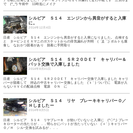
ア引取に出発しました！ ブレーキラインからオイル漏れで走行不能です 江別市ま
で (^_^) 午前中 11時迄にメイク
シルビア Ｓ１４ エンジンから異音がすると入庫
に。
2014年12月4日
日産 シルビア Ｓ１４ エンジンから異音がすると入庫になりました。 点検する
と タービンとＥＸマニのガスケットからの排気漏れが判明 (゜Д゜;) ボルトも腐
食し なおかつ固着があり 脱着に手間取り
シルビア Ｓ１４ ＳＲ２０ＤＥＴ キャリパー＆
パット交換で入庫しました
2014年8月31日
日産 シルビア Ｓ１４ ＳＲ２０ＤＥＴ キャリパー交換で入庫しました キャリ
パーが固着して 持込の中古キャリパー交換しました (´ｪ｀) ついでに 電源が入
らないＶＶＣの配線点検 電源 ＯＮ に
シルビア Ｓ１４ リヤ ブレーキキャリパーＯ／
Ｈしましたー
2014年8月5日
日産 シルビア Ｓ１４ リヤブレーキ が効いていないと入庫に (^◇^;) ブレー
キローターの当たりが．．．明らかにパットが当たっていない (´ｪ｀) キャリパー
Ｏ／Ｈ シルｰ交換を試みるが．．．