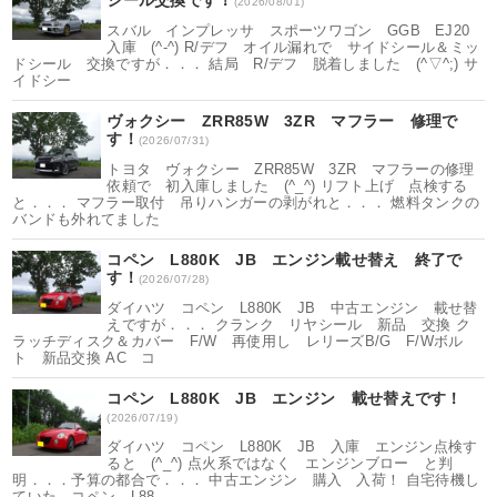
シール交換です！
(2026/08/01)
スバル インプレッサ スポーツワゴン GGB EJ20
入庫 (^-^) R/デフ オイル漏れで サイドシール＆ミッ
ドシール 交換ですが．．． 結局 R/デフ 脱着しました (^▽^;) サ
イドシー
ヴォクシー ZRR85W 3ZR マフラー 修理で
す！
(2026/07/31)
トヨタ ヴォクシー ZRR85W 3ZR マフラーの修理
依頼で 初入庫しました (^_^) リフト上げ 点検する
と．．． マフラー取付 吊りハンガーの剥がれと．．． 燃料タンクの
バンドも外れてました
コペン L880K JB エンジン載せ替え 終了で
す！
(2026/07/28)
ダイハツ コペン L880K JB 中古エンジン 載せ替
えですが．．． クランク リヤシール 新品 交換 ク
ラッチディスク＆カバー F/W 再使用し レリーズB/G F/Wボル
ト 新品交換 AC コ
コペン L880K JB エンジン 載せ替えです！
(2026/07/19)
ダイハツ コペン L880K JB 入庫 エンジン点検す
ると (^_^) 点火系ではなく エンジンブロー と判
明．．．予算の都合で．．． 中古エンジン 購入 入荷！ 自宅待機し
ていた コペン L88