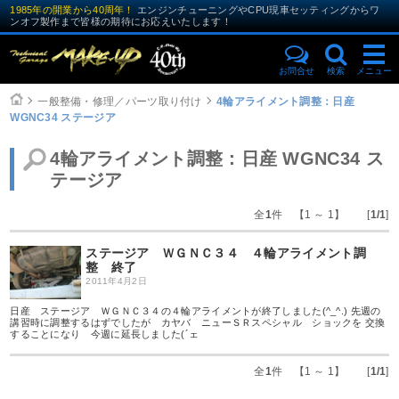
1985年の開業から40周年！
エンジンチューニングやCPU現車セッティングからワ
ンオフ製作まで皆様の期待にお応えいたします！
お問合せ
検索
メニュー
一般整備・修理／パーツ取り付け
4輪アライメント調整：日産
WGNC34 ステージア
4輪アライメント調整：日産 WGNC34 ス
テージア
全
1
件 【1 ～ 1】 [
1/1
]
ステージア ＷＧＮＣ３４ ４輪アライメント調
整 終了
2011年4月2日
日産 ステージア ＷＧＮＣ３４の４輪アライメントが終了しました(^_^.) 先週の
講習時に調整するはずでしたが カヤバ ニューＳＲスペシャル ショックを 交換
することになり 今週に延長しました(´ェ
全
1
件 【1 ～ 1】 [
1/1
]