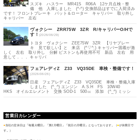
スズキ ハスラー MR41S R06A 12ケ月点検・整
備 他 入庫しました (^-^) 交換部品はすでに入荷済み
です！ フロントブレーキ パット＆ローター キャリパー 取り外し
キャリパー 左右
ヴォクシー ZRR75W 3ZR R/キャリパーO/Hで
す！
(2026/06/29)
トヨタ ヴォクシー ZEE75W 3ZR 【リヤブレー
キ 見て欲しい】と 来店 (^▽^;) キャリパー固着が激
しく 左右 取り外し 分解 ピストンも再使用不可 新品 左右 用
意して．．． キャリパ
フェアレディZ Z33 VQ35DE 車検・整備です！
(2026/06/26)
日産 フェアレディZ Z33 VQ35DE 車検・整備入庫
しました (^_^) エンジン A.S.H FS 10W40
HKS オイルエレメント 交換 SOD-1 500㏄ 添加 (^_^) ミッシ
営業日カレンダー
●
当社の定休日は「毎週火曜日」「第2月曜日」「祝日の月曜日」となっております。（
■
が休業日で
す。）