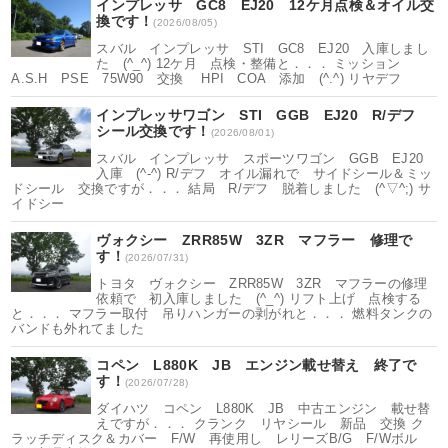
インプレッサ GC8 EJ20 12ケ月点検＆オイル交
換です！
(2026/08/05)
スバル インプレッサ STI GC8 EJ20 入庫しまし
た (^_^) 12ケ月 点検・整備と．．． ミッション
A.S.H PSE 75W90 交換 HPI COA 添加 (^.^) リヤデフ
インプレッサワゴン STI GGB EJ20 R/デフ
シール交換です！
(2026/08/01)
スバル インプレッサ スポーツワゴン GGB EJ20
入庫 (^-^) R/デフ オイル漏れで サイドシール＆ミッ
ドシール 交換ですが．．． 結局 R/デフ 脱着しました (^▽^;) サ
イドシー
ヴォクシー ZRR85W 3ZR マフラー 修理で
す！
(2026/07/31)
トヨタ ヴォクシー ZRR85W 3ZR マフラーの修理
依頼で 初入庫しました (^_^) リフト上げ 点検する
と．．． マフラー取付 吊りハンガーの剥がれと．．． 燃料タンクの
バンドも外れてました
コペン L880K JB エンジン載せ替え 終了で
す！
(2026/07/28)
ダイハツ コペン L880K JB 中古エンジン 載せ替
えですが．．． クランク リヤシール 新品 交換 ク
ラッチディスク＆カバー F/W 再使用し レリーズB/G F/Wボル