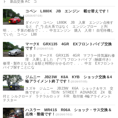
ト 新品交換 AC コ
コペン L880K JB エンジン 載せ替えです！
(2026/07/19)
ダイハツ コペン L880K JB 入庫 エンジン点検す
ると (^_^) 点火系ではなく エンジンブロー と判
明．．．予算の都合で．．． 中古エンジン 購入 入荷！ 自宅待機し
ていた コペン L88
マークX GRX135 4GR EXフロントパイプ交換
です！
(2026/07/13)
トヨタ マークX GRX135 4GR マフラー排気漏れ修
理 入庫しました (^▽^) フロントパイプ（触媒付き）
修理・製作となると金額と時間がかかるので．．． 中古 EXフロント
パイプ探すことにな
ジムニー JB23W K6A KYB ショック交換＆4
輪アライメント終了です！
(2026/07/05)
スズキ ジムニー JB23W K6A ショック＆サス 交
換ですが．．． TEIN STREET ADVABCE Z4 取
付と シルクロード ラテラルロッド F/R 取付後 4輪アライメント
テスター
ハスラー MR41S R06A ショック・サス交換＆
点検・整備です！
(2026/07/02)