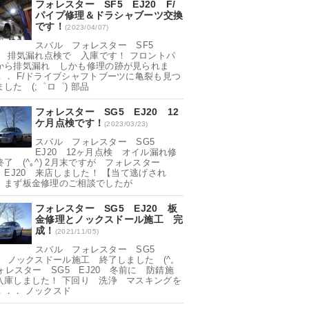
フォレスター SF5 EJ20 F/
パイプ修理＆ドラシャブーツ交換
です！
(2023/04/07)
スバル フォレスター SF5
20 排気漏れ点検で 入庫です！ フロントパ
から排気漏れ しかも修理の跡が見られま
．． F/ドライブシャフトブーツに亀裂も見つ
した (;゜ロ゜) 部品
フォレスター SG5 EJ20 12
ケ月点検です！
(2023/03/23)
スバル フォレスター SG5
EJ20 12ヶ月点検 オイル漏れ修
終了 (^｡^) 2月末ですが フォレスター
5 EJ20 来店しました！ 【当て逃げされ
 まず板金修理のご相談でしたが
フォレスター SG5 EJ20 板
金修理とノックスドール施工 完
成！
(2021/11/05)
スバル フォレスター SG5
20 ノックスドール施工 終了しました (^。
フォレスター SG5 EJ20 冬前に 防錆施
入庫しました！ 下回り 洗浄 マスキングを
．．． ノックスド