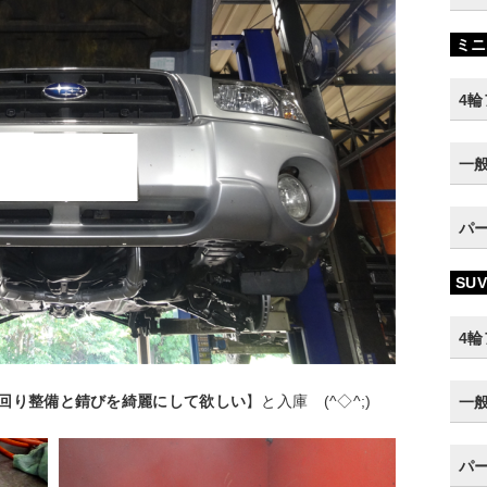
ミニ
4
一
パ
SUV
4
回り整備と錆びを綺麗にして欲しい
】と入庫 (^◇^;)
一
パ