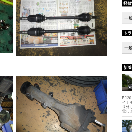
軽貨
一
トラ
一
新着
EJ2
イナ
り外
電しま