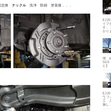
品交換
ナックル
洗浄 防錆 塗装後．．．
EJ
イプ
す．
かりま
理 
SG
た】
EJ
^) 
工 
施し