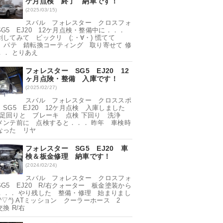
ケ月点検 終了 納車です！
(2025/03/15)
スバル フォレスター クロスフォ
SG5 EJ20 12ケ月点検・整備中に．．．
剥してみて ビックリ (;・∀・) 慌てて
X パテ 錆転換コーティング 取り寄せて 修
．． とりあえ
フォレスター SG5 EJ20 12
ヶ月点険・整備 入庫です！
(2025/02/27)
スバル フォレスター クロススポ
 SG5 EJ20 12ケ月点検 入庫しました
_^) 足回りと ブレーキ 点検 下回り 洗浄
メンテ前に 点検すると．．． 昨年 車検時
なった リヤ
フォレスター SG5 EJ20 車
検＆板金修理 納車です！
(2024/02/24)
スバル フォレスター クロスフォ
SG5 EJ20 R/右クォーター 板金塗装から
．．． やり残した 整備・修理 始まりまし
^▽^) ATミッション クーラーホース 2
交換 R/右