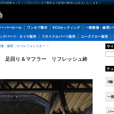
CPU現車セッティングからワンオフ製作まで皆様の期待にお応えいたします！
オーバーホール
ワンオフ製作
ECUセッティング
一般整備・修理/
ングパーツ・タイヤ販売
リサイクルパーツ販売
ユーズドカー販売
整備・修理：スバル フォレスター
サイ
20 足回り＆マフラー リフレッシュ終
チュ
4
一
パ