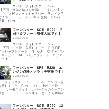
スバル フォレスター SG5
20【下回り整備と錆びを綺麗にして欲しい】と
(^◇^;) F/ブレーキキャリパー サンドブラ
で清掃．．． シール（O/H）交換 シルバ
装 (^｡^)
フォレスター SG5 EJ20 足
回り＆ブレーキ整備入庫です！
(2025/09/08)
スバル フォレスター SG5
0 下回り・点険 入庫しました (^.^) F/R
イブシャフトブーツ IN OUT 交換 F/ブレ
 キャリパーO/H バックプレート ロアア
 交換
フォレスター SF5 EJ20 エ
ンジン点険とクラッチ交換です！
(2025/06/26)
ル フォレスター SF5 EJ20 エンジン点
入庫しました (^｡^) リフトに上げ 点険
．． サーモスタット カバーからのクーラン
れと．．． ミッションオイルとI/Jから燃料の
フォレスター SG5 EJ20 12