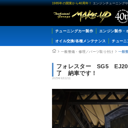
1985年の開業から40周年！
エンジンチューニングや
チューニングカー製作
エンジン製作・
オイル交換/各種メンテナンス
チューニ
一般整備・修理／パーツ取り付け
一般
フォレスター SG5 EJ
了 納車です！
2025年9月12日