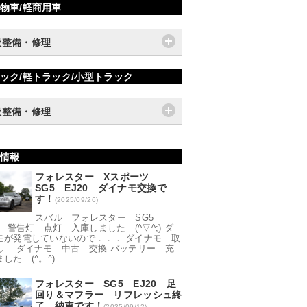
物車/軽商用車
般整備・修理
ック/軽トラック/小型トラック
般整備・修理
情報
フォレスター Xスポーツ
SG5 EJ20 ダイナモ交換で
す！
(2025/09/26)
スバル フォレスター SG5
0 警告灯 点灯 入庫しました (^▽^;) ダ
モが発電していないので．．． ダイナモ 取
し ダイナモ 中古 交換 バッテリー 充
した (^。^)
フォレスター SG5 EJ20 足
回り＆マフラー リフレッシュ終
了 納車です！
(2025/09/12)