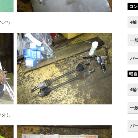
コン
4
^*)
一
パ
軽自
4
一
り外し
パ