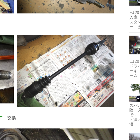
EJ
入庫 
スタ
ー 塗
EJ2
ドラ
ーキ
ーム
スバ
険 
で．
T
交換
ト漏
滲