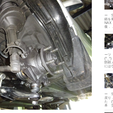
ー 
錆を
NA
復．
ーツ
(^
防錆
には
ー 
戻り
た (
本 