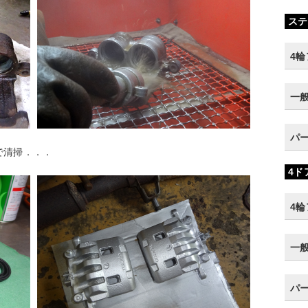
ステ
4
一
パ
清掃．．．
4ド
4
一
パ