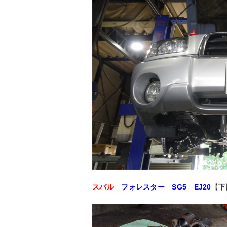
スバル
フォレスター SG5 EJ20
【
下