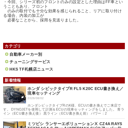
・今回、シリーズ初のフロントのみの設定とした理由はFF車とい
うこともあり、フロント
のみの取付でも十分な効果を感じられること、リアに取り付け
る場合、内装の加工が
必要なことから、採用を見送りました。
カテゴリ
自動車メーカー別
チューニングサービス
HKS TF札幌店ニュース
新着情報
ホンダ シビックタイプR FL5 K20C ECU書き換え／
現車セッティング
2026/08/02
ホンダシビックタイプRのK様、ECUの書き換えでご来店で
す。 DYNOJETを使用して計測＆ECUの現車セッティングをしました。 青ラ
イン（ECU書き換え後） 黒ライン（ECU書き換え前） パワー：2
ミツビシ ランサーエボリューションⅩ CZ4A RAYS