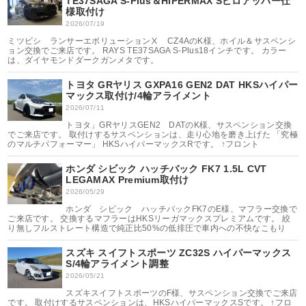
TE37SAGA S-Plus＆HIPERMAX Sピロアッパー仕
様取付け
2026/07/19
ミツビシ ランサーエボリューションⅩ CZ4AのK様、ホイル＆サスペンシ
ョン交換でご来店です。 RAYS TE37SAGA S-Plus18インチです。 カラー
は、ダイヤモンドダークガンメタです。
トヨタ GRヤリス GXPA16 GEN2 DAT HKSハイパー
マックス取付け/4輪アライメント
2026/07/11
トヨタ」GRヤリスGEN2 DATのK様、サスペンション交換
でご来店です。 取付けするサスペンションは、走り心地を磨き上げた 「究極
のマルチパフォーマー」 HKSハイパーマックスRです。 ↑フロント
ホンダ シビック ハッチバック FK7 1.5L CVT
LEGAMAX Premium取付け
2026/05/29
ホンダ シビック ハッチバックFK7のE様、マフラー交換で
ご来店です。 交換するマフラーはHKSリーガマックスプレミアムです。 絞
り無しフルストレート構造で純正比50%の低排圧で車内への不快なこもり
スズキ スイフトスポーツ ZC32S ハイパーマックス
S/4輪アライメント調整
2026/05/21
スズキスイフトスポーツのF様、サスペンション交換でご来店
です。 取付けするサスペンションは、HKSハイパーマックスSです。 ↑フロ