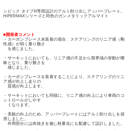
シビック タイプR専用設計のアルミ削り出しアッパープレート。
HIPERMAXシリーズと同色のガンメタリックアルマイト
■
開発者コメント
・カーボンブレース未装着の場合、ステアリングのリニア感（剛
性感）が弱く乗り難さ
を感じました。
・サーキットにおいても、リニア感の不足から限界域の挙動が曖
昧となり、乗り難さを
感じました。
・カーボンブレースを装着することにより、ステアリングのリニ
ア感が向上し走りの
質感が向上します。
・サーキットにおいても同様に、リニア感の向上により車両のコ
ントロールがしやす
くなります。
・美観の向上のため、アッパープレートにはアルミ削り出しを採
用しました。
外周部分には肉抜きを施し軽量化にも配慮して設計しました。