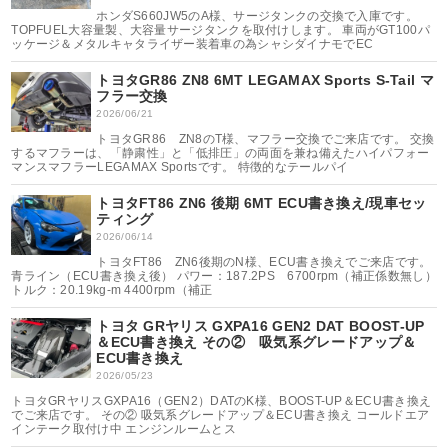
ホンダS660JW5のA様、サージタンクの交換で入庫です。
TOPFUEL大容量製、大容量サージタンクを取付けします。 車両がGT100パ
ッケージ＆メタルキャタライザー装着車の為シャシダイナモでEC
トヨタGR86 ZN8 6MT LEGAMAX Sports S-Tail マ
フラー交換
2026/06/21
トヨタGR86 ZN8のT様、マフラー交換でご来店です。 交換
するマフラーは、「静粛性」と「低排圧」の両面を兼ね備えたハイパフォー
マンスマフラーLEGAMAX Sportsです。 特徴的なテールパイ
トヨタFT86 ZN6 後期 6MT ECU書き換え/現車セッ
ティング
2026/06/14
トヨタFT86 ZN6後期のN様、ECU書き換えでご来店です。
青ライン（ECU書き換え後） パワー：187.2PS 6700rpm（補正係数無し）
トルク：20.19kg-m 4400rpm（補正
トヨタ GRヤリス GXPA16 GEN2 DAT BOOST-UP
＆ECU書き換え その② 吸気系グレードアップ＆
ECU書き換え
2026/05/23
トヨタGRヤリスGXPA16（GEN2）DATのK様、BOOST-UP＆ECU書き換え
でご来店です。 その② 吸気系グレードアップ＆ECU書き換え コールドエア
インテーク取付け中 エンジンルームとス