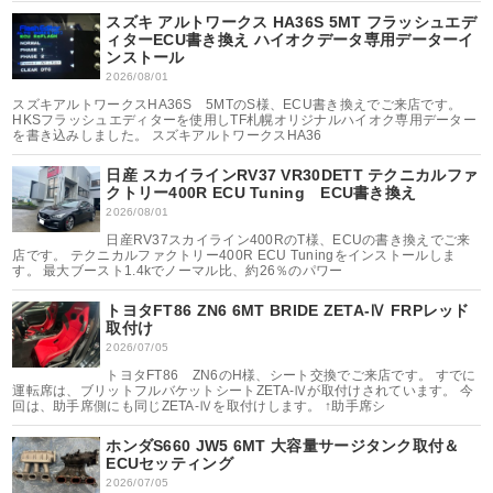
スズキ アルトワークス HA36S 5MT フラッシュエデ
ィターECU書き換え ハイオクデータ専用データーイ
ンストール
2026/08/01
スズキアルトワークスHA36S 5MTのS様、ECU書き換えでご来店です。
HKSフラッシュエディターを使用しTF札幌オリジナルハイオク専用データー
を書き込みしました。 スズキアルトワークスHA36
日産 スカイラインRV37 VR30DETT テクニカルファ
クトリー400R ECU Tuning ECU書き換え
2026/08/01
日産RV37スカイライン400RのT様、ECUの書き換えでご来
店です。 テクニカルファクトリー400R ECU Tuningをインストールしま
す。 最大ブースト1.4kでノーマル比、約26％のパワー
トヨタFT86 ZN6 6MT BRIDE ZETA-Ⅳ FRPレッド
取付け
2026/07/05
トヨタFT86 ZN6のH様、シート交換でご来店です。 すでに
運転席は、ブリットフルバケットシートZETA-Ⅳが取付けされています。 今
回は、助手席側にも同じZETA-Ⅳを取付けします。 ↑助手席シ
ホンダS660 JW5 6MT 大容量サージタンク取付＆
ECUセッティング
2026/07/05