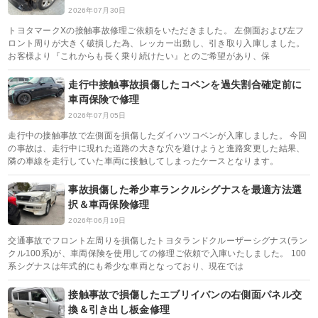
2026年07月30日
トヨタマークXの接触事故修理ご依頼をいただきました。 左側面および左フ
ロント周りが大きく破損した為、レッカー出動し、引き取り入庫しました。
お客様より『これからも長く乗り続けたい』とのご希望があり、保
走行中接触事故損傷したコペンを過失割合確定前に
車両保険で修理
2026年07月05日
走行中の接触事故で左側面を損傷したダイハツコペンが入庫しました。 今回
の事故は、走行中に現れた道路の大きな穴を避けようと進路変更した結果、
隣の車線を走行していた車両に接触してしまったケースとなります。
事故損傷した希少車ランクルシグナスを最適方法選
択＆車両保険修理
2026年06月19日
交通事故でフロント左周りを損傷したトヨタランドクルーザーシグナス(ラン
クル100系)が、車両保険を使用しての修理ご依頼で入庫いたしました。 100
系シグナスは年式的にも希少な車両となっており、現在では
接触事故で損傷したエブリイバンの右側面パネル交
換＆引き出し板金修理