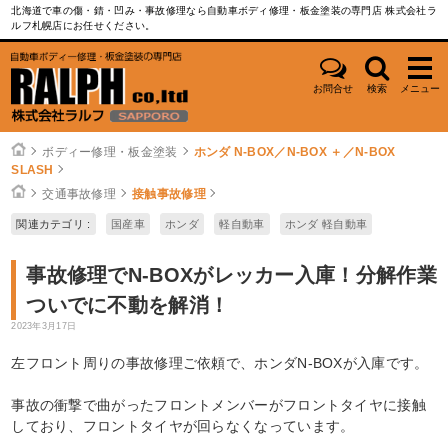
北海道で車の傷・錆・凹み・事故修理なら自動車ボディ修理・板金塗装の専門店 株式会社ラ
ルフ札幌店にお任せください。
お問合せ
検索
メニュー
ボディー修理・板金塗装
ホンダ N-BOX／N-BOX ＋／N-BOX
SLASH
交通事故修理
接触事故修理
関連カテゴリ :
国産車
ホンダ
軽自動車
ホンダ 軽自動車
事故修理でN-BOXがレッカー入庫！分解作業
ついでに不動を解消！
2023年3月17日
左フロント周りの事故修理ご依頼で、ホンダN-BOXが入庫です。
事故の衝撃で曲がったフロントメンバーがフロントタイヤに接触
しており、フロントタイヤが回らなくなっています。