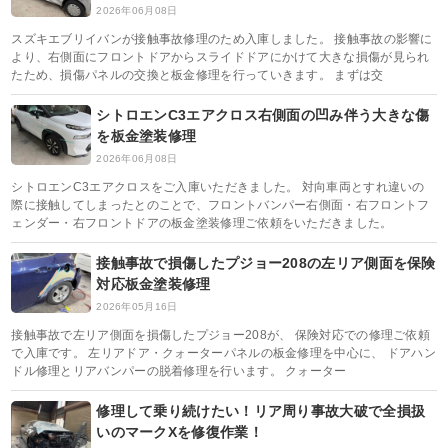
2026年06月08日
スズキエブリイバンが接触事故修理のため入庫しました。 接触事故の影響に
より、右側面にフロントドアからスライドドアにかけて大きな損傷が見られ
たため、損傷パネルの交換と板金修理を行っていきます。 まずは交
シトロエンC3エアクロス右側面の凹み伴う大きな傷
を板金塗装修理
2026年06月08日
シトロエンC3エアクロスをご入庫いただきました。 対向車両とすれ違いの
際に接触してしまったとのことで、フロントバンパー右側面・右フロントフ
ェンダー・右フロントドアの板金塗装修理ご依頼をいただきました。
接触事故で損傷したプジョー208の左リア側面を保険
対応板金塗装修理
2026年05月16日
接触事故で左リア側面を損傷したプジョー208が、 保険対応での修理ご依頼
で入庫です。 左リアドア・クォーターパネルの板金修理を中心に、 ドアハン
ドル修理とリアバンパーの脱着修理を行います。 クォーター
修理して乗り続けたい！リア周り事故大破で全損扱
いのマークXを修復作業！