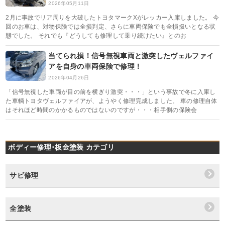
2026年05月11日
2月に事故でリア周りを大破したトヨタマークXがレッカー入庫しました。 今
回のお車は、対物保険では全損判定、さらに車両保険でも全損扱いとなる状
態でした。 それでも『どうしても修理して乗り続けたい』とのお
当てられ損！信号無視車両と激突したヴェルファイ
アを自身の車両保険で修理！
2026年04月26日
「信号無視した車両が目の前を横ぎり激突・・・」という事故で冬に入庫し
た車輌トヨタヴェルファイアが、ようやく修理完成しました。 車の修理自体
はそれほど時間のかかるものではないのですが・・・相手側の保険会
ボディー修理･板金塗装 カテゴリ
サビ修理
全塗装