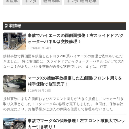
国産車
ホンダ
軽自動車
ホンダ 軽自動車
新着情報
事故でハイエースの両側面損傷！右スライドドア/ク
ォーターパネルは交換修理！
2026年08月04日
接触事故で両側面を損傷したトヨタ200系ハイエースの修理ご依頼をいただ
きました。 特に右側面は、スライドドアからクォーターパネルにかけて大き
なヘコミがあり、パネル交換が必要な状態でした。 まずは、作業
マークXの接触事故損傷した左側面/フロント周りを
相手保険で修理完了！
2026年08月03日
接触事故により左側面および左フロント周りが大きく損傷し、レッカー引き
取り入庫となったトヨタマークXの修理が完了しました。 今回は、保険会社
の判定により、お相手様がご加入の保険を使用して修理を行いました
事故でマークXの保険修理！左フロント破損大でレッ
カー引き取り！