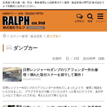
北海道で車の傷・錆・凹み・事故修理なら自動車ボディ修理・板金塗装の専門店 株式会社ラ
ルフ札幌店にお任せください。
お問合せ
検索
メニュー
ボディー修理・板金塗装
ダンプカー
ダンプカー
全
22
件 【1 ～ 20】
次の20件
[
1/2
]
日野レンジャー4tダンプのリアフェンダー外れ修
理！壊れた取付ステーを採寸して製作！
2024年6月29日
日野レンジャー4tダンプのリアフェンダーが外れてしまったようで、修理ご相談を
いただきました。 グラグラするので触っていたらボトっと落ちたそうです。走行中
じゃなくて良かったですね、考えただけで怖くなりま