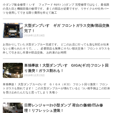
小ダンプ板金修理！ いすゞ フォアード 4t(4トン)ダンプ 完璧修理ではなく、最低限
の見た目と機能回復の修理です。 多くの部品が必要ですが、リサイクルや社外パー
ツを使用してできる限り費用を抑えて施工
大型ダンプいすゞギガ フロントガラス交換/部品交換
完了！
2016年12月19日
お預かりしていた大型ダンプカー完成です。 どこのお店に行っても急な対応が出来
ないと断られたそうで。。。 必要部品も無事にそろい順次交換！ フロントガラスを
外して引き出し作業や部品交換。 お約束のお時間
単独事故！大型ダンプいすゞGIGA(ギガ)フロント回
り激突！ガラス割れも！
2016年12月15日
単独事故！ 大型ダンプカーのいすゞＧＩＧＡ（ギガ） フロント回り激突！ フロン
トガラスも割れてます！ この大型ダンプカーが壊れていると つい相手側はこの巨体
を受け止めたんだなと思ってしまう 失敬 (-
日野レンジャー2t小型ダンプ 荷台の傷/錆/凹み修
理！リフレッシュ塗装！