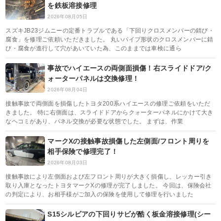
を鉄板溶接修理
2026年08月05日
スズキJB23ジムニーの定番トラブルである「下回りクロスメンバーの錆び・
腐食」を修理ご依頼いただきました。 丸いパイプ形状のクロスメンバーに錆
び・腐食が進行して穴があいていた為、このままでは車検に通ら
事故でハイエースの両側面損傷！右スライドドア/ク
ォーターパネルは交換修理！
2026年08月04日
接触事故で両側面を損傷したトヨタ200系ハイエースの修理ご依頼をいただ
きました。 特に右側面は、スライドドアからクォーターパネルにかけて大き
なヘコミがあり、パネル交換が必要な状態でした。 まずは、作業
マークXの接触事故損傷した左側面/フロント周りを
相手保険で修理完了！
2026年08月03日
接触事故により左側面および左フロント周りが大きく損傷し、レッカー引き
取り入庫となったトヨタマークXの修理が完了しました。 今回は、保険会社
の判定により、お相手様がご加入の保険を使用して修理を行いました
S15シルビアの下回りサビが酷く板金溶接修理(シー