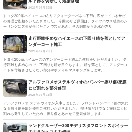
ル下部を切断して溶接修理
2026年07月25日
トヨタ200系ハイエースの左リアクォーターパネル下部に広がっているサビ
の修理ご依頼をいただきました。 今回のサビ原因は、タイヤハウス後側のシ
ーリングに欠損が生じたことで穴があき、その隙間から泥水が左リ
走行距離多めなハイエースの下回り錆を落としてア
ンダーコート施工
2026年07月25日
トヨタ200系ハイエースのアンダーコート施工ご依頼をいただきました。 走
行距離も多めなので、下回りも錆が目立ちます。 錆を落として、アンダーコ
ートを付着させたくない部分やボディをマスキングをします。
アルファロメオステルヴィオのバンパー擦り傷/塗膜
ヒビ割れを部分修理
2026年07月24日
アルファロメオ ステルヴィオが入庫しました。 フロントバンパー下部の気に
なる擦り傷を部分修理ご依頼いただきました。 擦り傷だけでなく塗膜にヒビ
割れも発生していたため、擦り傷とあわせて塗装修理します。
ランドクルーザー300モデリスタフロントスポイラー
の大きなヘコミを修理