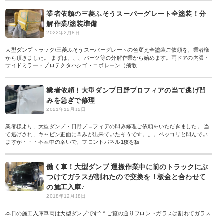
業者依頼の三菱ふそうスーパーグレート全塗装！分
解作業/塗装準備
2022年2月8日
大型ダンプトラック/三菱ふそうスーパーグレートの色変え全塗装ご依頼を、業者様
から頂きました。 まずは、、、パーツ等の分解作業から始めます。両ドアの内張・
サイドミラー・プロテクタハシゴ・コボレーン（飛散
業者依頼！大型ダンプ日野プロフィアの当て逃げ凹
みを急ぎで修理
2021年12月12日
業者様より、大型ダンプ・日野プロフィアの凹み修理ご依頼をいただきました。 当
て逃げされ、キャビン正面に凹みが出来ていたそうです。。。ベッコリと凹んでい
ますが・・・不幸中の幸いで、フロントパネル1枚を板
働く車！大型ダンプ 運搬作業中に前のトラックにぶ
つけてガラスが割れたので交換を！板金と合わせて
の施工入庫♪
2018年12月18日
本日の施工入庫車両は大型ダンプです^ ^ ご覧の通りフロントガラスは割れてガラス