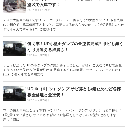
塗装で入庫です！
2015年11月28日
久々に大型車の施工です！ スーパーグレート 三菱ふそうの大型ダンプ ！ 取引先様
のご紹介で、施工依頼頂きました。 工場に入るか入らないか…。(見切発車) なんせ
デカイもんですから (^^) ご依頼は指
働く車！UD小型4tダンプの全塗装完成!! サビも無く
なり見違える綺麗さ！
2014年9月29日
サビサビだったUDの小ダンプの作業が終了しました（≧∇≦） こんなにサビて茶色
くなっていた荷台も 塗装が終わり 見違えるくらい綺麗にカッコよくなりました (￣
(工)￣) 働く車でも綺麗にな
UD 4t（4トン）ダンプ サビ落とし/錆止めなど各部
板金修理と全塗装！
2014年9月26日
本日の施工車輌はこちらです(^o^)/ UD 4t（4トン） ダンプ 小さいけれど力持ち ！
(◎_◎;) サビ落とし サビ止め 各部の板金修理をしてからの 全塗装 となります。 一
度に全部は