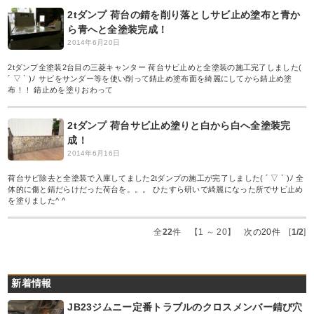
2tダンプ 荷台の錆を削り落としサビ止め塗布と青か
ら青へと全塗装完成！
2014年6月20日
2tダンプ全塗装2台目の三菱キャンター 荷台サビ止めと全塗装の施工完了しました(
´ ▽ ` )ﾉ サビをサンダー等を使い削って錆止め塗布面を綺麗にしてから錆止め塗
布！！ 錆止めを塗りおわって
2tダンプ 荷台サビ止め塗りと白から白へ全塗装完
成！
2014年6月16日
荷台サビ除去と全塗装で入庫してました2tダンプの施工が完了しました( ´ ▽ ` )ﾉ 全
体的に傷と錆だらけだった荷台を。。。 ひたすら研いで綺麗になった所でサビ止め
を塗りました^ ^
全
22
件 【1 ～ 20】
次の20件
[
1/2
]
新着情報
JB23ジムニー定番トラブルのクロスメンバー錆び穴