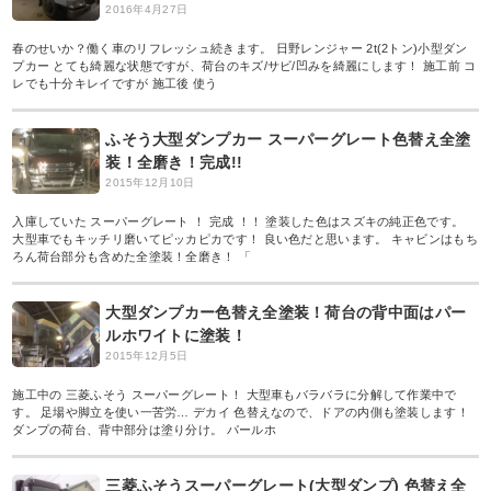
2016年4月27日
春のせいか？働く車のリフレッシュ続きます。 日野レンジャー 2t(2トン)小型ダン
プカー とても綺麗な状態ですが、荷台のキズ/サビ/凹みを綺麗にします！ 施工前 コ
レでも十分キレイですが 施工後 使う
ふそう大型ダンプカー スーパーグレート色替え全塗
装！全磨き！完成!!
2015年12月10日
入庫していた スーパーグレート ！ 完成 ！！ 塗装した色はスズキの純正色です。
大型車でもキッチリ磨いてピッカピカです！ 良い色だと思います。 キャビンはもち
ろん荷台部分も含めた全塗装！全磨き！ 「
大型ダンプカー色替え全塗装！荷台の背中面はパー
ルホワイトに塗装！
2015年12月5日
施工中の 三菱ふそう スーパーグレート！ 大型車もバラバラに分解して作業中で
す。 足場や脚立を使い一苦労… デカイ 色替えなので、ドアの内側も塗装します！
ダンプの荷台、背中部分は塗り分け。 パールホ
三菱ふそうスーパーグレート(大型ダンプ) 色替え全