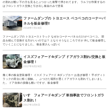
の割れが酷い下の方を見るとぶつかった衝撃で押されてます。 ラルフが作業するの
はフロントガラス交換と引き出し板金のみで塗装
ファームダンプの トヨエース ベコベコのコーナーパ
ネルを板金修理‼︎
2018年7月19日
ファームダンプの トヨエーストラック なぜかコーナーパネルだけがベコベコ。 部
品を頼んで交換する方がいいのでは？ となりそうなところですが 外して板金修理し
ていくことになりました。 板金屋さんっぽい(
イスズフォアード4tダンプ ドアガラス割れ/交換と板
金修理！
2017年9月29日
働く車の板金塗装修理！ イスズ フォアード 4tダンプカー お急ぎ修理！ 平ボディト
ラックの荷台に軽く接触。。 ぶつけた場所が悪くドアガラスも割れてしまいまし
た。 ドア自体の損傷も酷いですが、板金修理
いすゞフォアード4tダンプ 単独事故でフロントガラ
ス割れ！
2017年3月6日