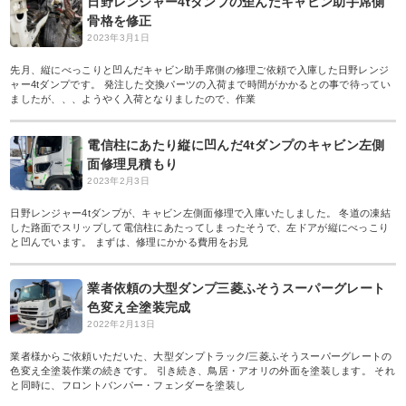
日野レンジャー4tダンプの歪んだキャビン助手席側
骨格を修正
2023年3月1日
先月、縦にべっこりと凹んだキャビン助手席側の修理ご依頼で入庫した日野レンジ
ャー4tダンプです。 発注した交換パーツの入荷まで時間がかかるとの事で待ってい
ましたが、、、ようやく入荷となりましたので、作業
電信柱にあたり縦に凹んだ4tダンプのキャビン左側
面修理見積もり
2023年2月3日
日野レンジャー4tダンプが、キャビン左側面修理で入庫いたしました。 冬道の凍結
した路面でスリップして電信柱にあたってしまったそうで、左ドアが縦にべっこり
と凹んでいます。 まずは、修理にかかる費用をお見
業者依頼の大型ダンプ三菱ふそうスーパーグレート
色変え全塗装完成
2022年2月13日
業者様からご依頼いただいた、大型ダンプトラック/三菱ふそうスーパーグレートの
色変え全塗装作業の続きです。 引き続き、鳥居・アオリの外面を塗装します。 それ
と同時に、フロントバンパー・フェンダーを塗装し