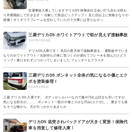
交通事故入庫していますデリカD5 保険会社立会い打ち合わせ終わ
り作業開始して行きます！ 分解して部品ピックアップ！ 見た目以上に骨格かなりの
損傷！ギリギリでフレームを交わしていたので大事には至らなかっ
三菱デリカD5 ホワイトアウトで前が見えず接触事故
2017年2月26日
デリカD5入庫です！ 先日の悪天候で接触事故を… 通勤途中でいき
なりのホワイトアウト！右折待ちの車に気づくのが遅れてブレーキを踏んだけどス
リップ！避けきれずぶつかってしまいました フェンダーもプラスチ
三菱デリカD5 ボンネット全体の気になる小傷とエク
ボを塗装修理！
2016年8月6日
三菱 デリカ D5 入庫です。 ボディがシルバーなので傷や汚れは目立ち辛いですが、
気になる部分が。。。 ボンネット一面の小傷と小さな凹み(エクボ)。。 磨きでも落
ちそうな物から、爪が引っかかりあきらか
デリカD5 追突されバックドアが大きく変形！保険代
車を用意して修理入庫！