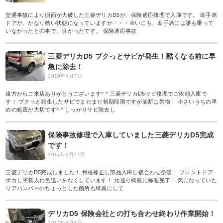
交通事故により側面が大破した三菱デリカD5が、保険適応修理で入庫です。 助手席
ドアが、かなり酷い状態になっていますが・・・幸いにも、助手席には誰も乗って
いなかったとの事で、良かったです。 保険適応事故
三菱デリカD5 プクっとサビが発生！酷くなる前に早
急に除去！
2019年4月7日
遠方からご来店ありがとうございます^ ^ 三菱デリカD5サビ修理でご依頼入庫で
す！ プクっと発生したサビでまだまだ初期段階ですが油断は禁物！ 小さいうちの早
めの処置が大切です^ ^ しっかりサビ除去し
保険事故修理で入庫していました三菱デリカD5完成
です！
2017年3月11日
三菱デリカD5完成しました！ 骨格修正し部品入庫し仮合わせ塗装！ フロントドア
ボカし塗装入れ色違いをなくしています！ 元通り綺麗に修理完了！ 気になっていた
リアバンパーのちょっとした箇所も綺麗にして
デリカD5 保険会社との打ち合わせ終わり作業開始！
2017年3月7日