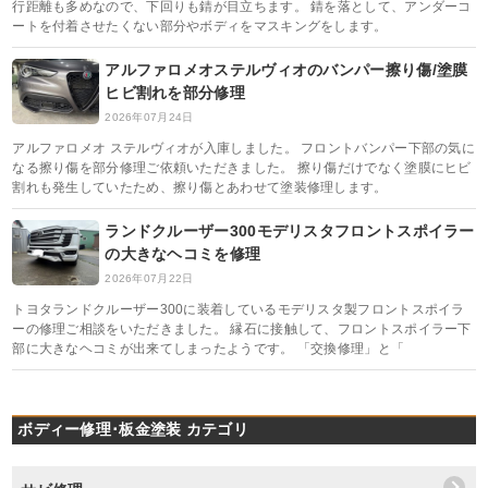
行距離も多めなので、下回りも錆が目立ちます。 錆を落として、アンダーコ
ートを付着させたくない部分やボディをマスキングをします。
アルファロメオステルヴィオのバンパー擦り傷/塗膜
ヒビ割れを部分修理
2026年07月24日
アルファロメオ ステルヴィオが入庫しました。 フロントバンパー下部の気に
なる擦り傷を部分修理ご依頼いただきました。 擦り傷だけでなく塗膜にヒビ
割れも発生していたため、擦り傷とあわせて塗装修理します。
ランドクルーザー300モデリスタフロントスポイラー
の大きなヘコミを修理
2026年07月22日
トヨタランドクルーザー300に装着しているモデリスタ製フロントスポイラ
ーの修理ご相談をいただきました。 縁石に接触して、フロントスポイラー下
部に大きなヘコミが出来てしまったようです。 「交換修理」と「
ボディー修理･板金塗装 カテゴリ