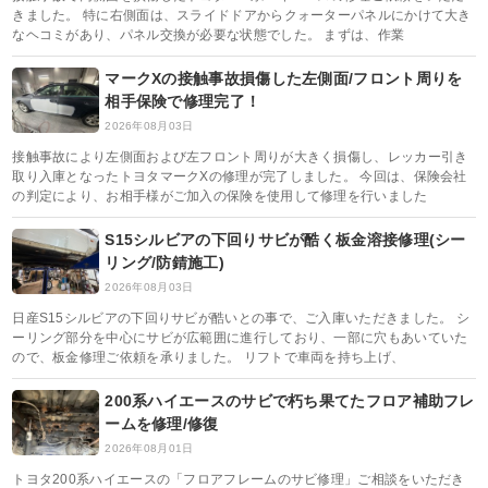
きました。 特に右側面は、スライドドアからクォーターパネルにかけて大き
なヘコミがあり、パネル交換が必要な状態でした。 まずは、作業
マークXの接触事故損傷した左側面/フロント周りを
相手保険で修理完了！
2026年08月03日
接触事故により左側面および左フロント周りが大きく損傷し、レッカー引き
取り入庫となったトヨタマークXの修理が完了しました。 今回は、保険会社
の判定により、お相手様がご加入の保険を使用して修理を行いました
S15シルビアの下回りサビが酷く板金溶接修理(シー
リング/防錆施工)
2026年08月03日
日産S15シルビアの下回りサビが酷いとの事で、ご入庫いただきました。 シ
ーリング部分を中心にサビが広範囲に進行しており、一部に穴もあいていた
ので、板金修理ご依頼を承りました。 リフトで車両を持ち上げ、
200系ハイエースのサビで朽ち果てたフロア補助フレ
ームを修理/修復
2026年08月01日
トヨタ200系ハイエースの「フロアフレームのサビ修理」ご相談をいただき