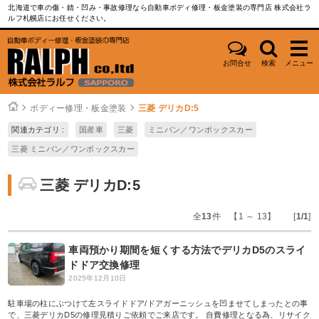
北海道で車の傷・錆・凹み・事故修理なら自動車ボディ修理・板金塗装の専門店 株式会社ラ
ルフ札幌店にお任せください。
お問合せ
検索
メニュー
ボディー修理・板金塗装
三菱 デリカD:5
関連カテゴリ :
国産車
三菱
ミニバン／ワンボックスカー
三菱 ミニバン／ワンボックスカー
三菱 デリカD:5
全
13
件 【1 ～ 13】 [
1/1
]
車両預かり期間を短くする方法でデリカD5のスライ
ドドア交換修理
2025年12月10日
駐車場の柱にぶつけて左スライドドア/ドアガーニッシュを凹ませてしまったとの事
で、三菱デリカD5の修理見積りご依頼でご来店です。 自費修理となる為、リサイク