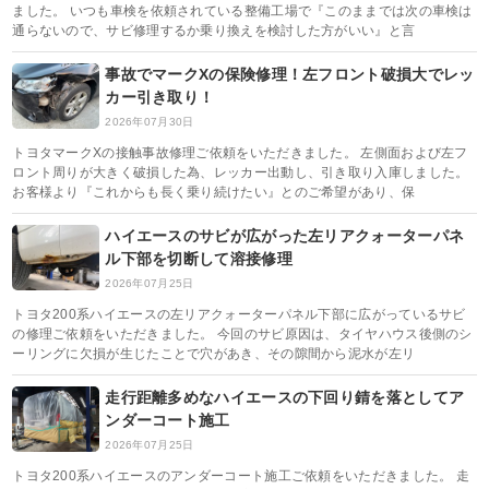
ました。 いつも車検を依頼されている整備工場で『このままでは次の車検は
通らないので、サビ修理するか乗り換えを検討した方がいい』と言
事故でマークXの保険修理！左フロント破損大でレッ
カー引き取り！
2026年07月30日
トヨタマークXの接触事故修理ご依頼をいただきました。 左側面および左フ
ロント周りが大きく破損した為、レッカー出動し、引き取り入庫しました。
お客様より『これからも長く乗り続けたい』とのご希望があり、保
ハイエースのサビが広がった左リアクォーターパネ
ル下部を切断して溶接修理
2026年07月25日
トヨタ200系ハイエースの左リアクォーターパネル下部に広がっているサビ
の修理ご依頼をいただきました。 今回のサビ原因は、タイヤハウス後側のシ
ーリングに欠損が生じたことで穴があき、その隙間から泥水が左リ
走行距離多めなハイエースの下回り錆を落としてア
ンダーコート施工
2026年07月25日
トヨタ200系ハイエースのアンダーコート施工ご依頼をいただきました。 走