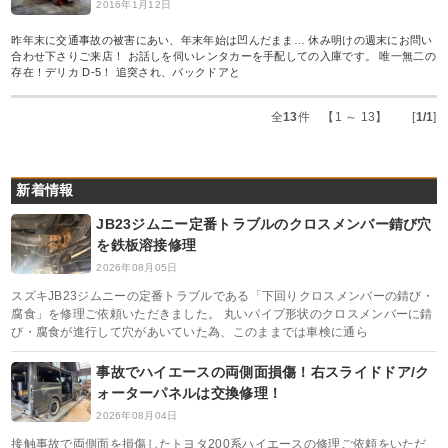
2016年1月12日
昨年末に交通事故の被害にあい、年末年始は凹んだまま… 休み明けの週末にお問い
合わせ下さりご来店！ お話しを伺いレンタカーを手配しての入庫です。 唯一無二の
存在！デリカ D-5！ 追突され、バックドアと
全
13
件 【1 ～ 13】 [
1/1
]
新着情報
JB23ジムニー定番トラブルのクロスメンバー錆び穴
を鉄板溶接修理
2026年08月05日
スズキJB23ジムニーの定番トラブルである「下回りクロスメンバーの錆び・
腐食」を修理ご依頼いただきました。 丸いパイプ形状のクロスメンバーに錆
び・腐食が進行して穴があいていた為、このままでは車検に通ら
事故でハイエースの両側面損傷！右スライドドア/ク
ォーターパネルは交換修理！
2026年08月04日
接触事故で両側面を損傷したトヨタ200系ハイエースの修理ご依頼をいただ