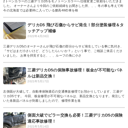
2トーンカラーの三菱デリカD5をモノトーンカラーへ仕様変更ご依頼をいただきま
した。 オーナーさんより今回のご依頼経緯をお聞きした所、、、冬の事も考えて昨
今の北海道では必要枠に入っている腰高4WD車を検
デリカD5 飛び石傷からサビ発生！部分塗装修理＆タ
ッチアップ補修
2022年4月28日
三菱デリカD5のオーナーさんが飛び石傷の部分からサビ発生している事に気付き、
『サビはまだ小さいけど、どうしたらいいか？』という事で、ご相談ご来店くださ
いました。 お車を拝見すると、、、ルーフの角に小さ
三菱デリカD5の保険事故修理！板金が不可能なパネ
ルは新品交換！
2021年5月17日
左側面が大破して、自動車保険適応の交通事故修理でお預かりしています、三菱デ
リカD5です。 今回、板金修理が不可能なパネルは、新品交換となります。発注して
いた各新品パネルが到着しましたので、修理作業を進
側面大破でピラー交換も必要！三菱デリカD5の保険
適応事故修理！
2021年5月14日