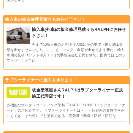
掛かるんで
輸入車の板金修理見積りもお任せ下さい！
輸入車(外車)の板金修理見積りもRALPHにお任せ
下さい！
今までは輸入車のお見積りの際にその場で正確な施工金
額を出せませんでした。。。 そこでスグに金額が出せるよう新たに輸入
車用の見積りソフト導入！！ (大手損保会社と同じ物で、国内ではこのソ
フトだけ！どこに
ラプターライナーの施工を承ります！
板金塗装屋さんRALPHはラプターライナー正規
施工代理店です！
多機能なウレタンコーティング塗料「RAPTOR LINER（ラプターライナ
ー）」のご紹介です。 ラプターライナーとは・・・お好みの質感で何色
にもでき、また何にでも塗装できる、高強度で防傷・防錆・防汚な