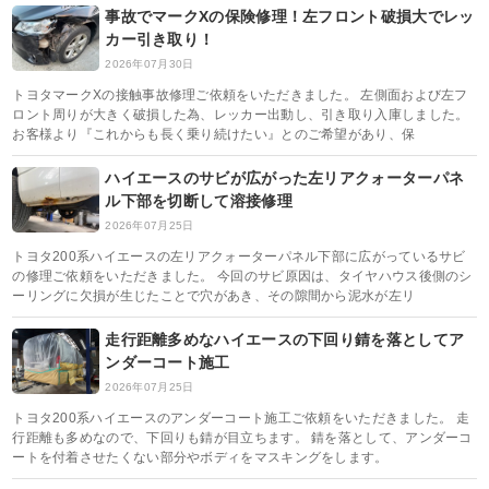
事故でマークXの保険修理！左フロント破損大でレッ
カー引き取り！
2026年07月30日
トヨタマークXの接触事故修理ご依頼をいただきました。 左側面および左フ
ロント周りが大きく破損した為、レッカー出動し、引き取り入庫しました。
お客様より『これからも長く乗り続けたい』とのご希望があり、保
ハイエースのサビが広がった左リアクォーターパネ
ル下部を切断して溶接修理
2026年07月25日
トヨタ200系ハイエースの左リアクォーターパネル下部に広がっているサビ
の修理ご依頼をいただきました。 今回のサビ原因は、タイヤハウス後側のシ
ーリングに欠損が生じたことで穴があき、その隙間から泥水が左リ
走行距離多めなハイエースの下回り錆を落としてア
ンダーコート施工
2026年07月25日
トヨタ200系ハイエースのアンダーコート施工ご依頼をいただきました。 走
行距離も多めなので、下回りも錆が目立ちます。 錆を落として、アンダーコ
ートを付着させたくない部分やボディをマスキングをします。