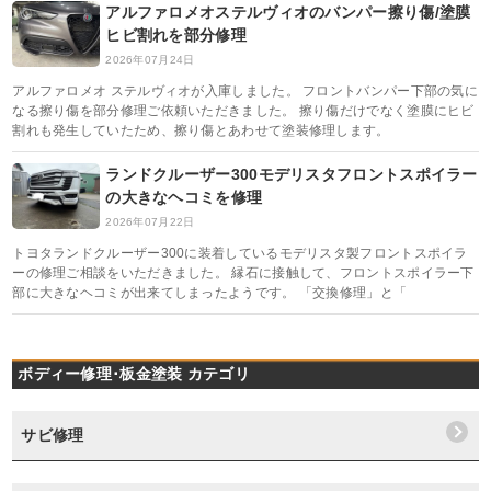
アルファロメオステルヴィオのバンパー擦り傷/塗膜
ヒビ割れを部分修理
2026年07月24日
アルファロメオ ステルヴィオが入庫しました。 フロントバンパー下部の気に
なる擦り傷を部分修理ご依頼いただきました。 擦り傷だけでなく塗膜にヒビ
割れも発生していたため、擦り傷とあわせて塗装修理します。
ランドクルーザー300モデリスタフロントスポイラー
の大きなヘコミを修理
2026年07月22日
トヨタランドクルーザー300に装着しているモデリスタ製フロントスポイラ
ーの修理ご相談をいただきました。 縁石に接触して、フロントスポイラー下
部に大きなヘコミが出来てしまったようです。 「交換修理」と「
ボディー修理･板金塗装 カテゴリ
サビ修理