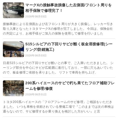
マークXの接触事故損傷した左側面/フロント周りを
相手保険で修理完了！
2026年08月03日
接触事故により左側面および左フロント周りが大きく損傷し、レッカー引き
取り入庫となったトヨタマークXの修理が完了しました。 今回は、保険会社
の判定により、お相手様がご加入の保険を使用して修理を行いました
S15シルビアの下回りサビが酷く板金溶接修理(シー
リング/防錆施工)
2026年08月03日
日産S15シルビアの下回りサビが酷いとの事で、ご入庫いただきました。 シ
ーリング部分を中心にサビが広範囲に進行しており、一部に穴もあいていた
ので、板金修理ご依頼を承りました。 リフトで車両を持ち上げ、
200系ハイエースのサビで朽ち果てたフロア補助フレ
ームを修理/修復
2026年08月01日
トヨタ200系ハイエースの「フロアフレームのサビ修理」ご相談をいただき
ました。 いつも車検を依頼されている整備工場で『このままでは次の車検は
通らないので、サビ修理するか乗り換えを検討した方がいい』と言