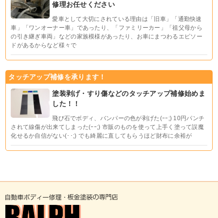
修理お任せください
愛車として大切にされている理由は「旧車」「通勤快速
車」「ワンオーナー車」であったり、「ファミリーカー」「祖父母から
の引き継ぎ車両」などの家族模様があったり、お車にまつわるエピソー
ドがあるからなど様々で
タッチアップ補修を承ります！
塗装剥げ・すり傷などのタッチアップ補修始めま
した！！
飛び石でボディ、バンパーの色が剥げた(ｰｰ;) 10円パンチ
されて線傷が出来てしまった(ｰｰ;) 市販のものを使って上手く塗って誤魔
化せるか自信がない(･･;) でも綺麗に直してもらうほど財布に余裕が