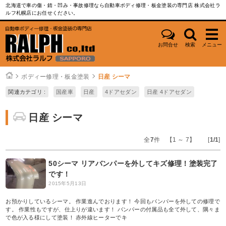
北海道で車の傷・錆・凹み・事故修理なら自動車ボディ修理・板金塗装の専門店 株式会社ラ
ルフ札幌店にお任せください。
お問合せ
検索
メニュー
ボディー修理・板金塗装
日産 シーマ
関連カテゴリ :
国産車
日産
4ドアセダン
日産 4ドアセダン
日産 シーマ
全
7
件 【1 ～ 7】 [
1/1
]
50シーマ リアバンパーを外してキズ修理！塗装完了
です！
2015年5月13日
お預かりしているシーマ。 作業進んでおります！ 今回もバンパーを外しての修理で
す。 作業性もですが、仕上りが違います！ バンパーの付属品も全て外して、隅々ま
で色が入る様にして塗装！ 赤外線ヒーターでキ