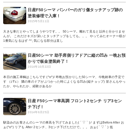
日産F50シーマ バンパーのガリ傷タッチアップ跡の
塗装修理で入庫！
2015年5月11日
大きな車だとやってしまうやつです。。 50シーマ。離れて見ると以外と分かりませ
んが。 これだけキズが深いとタッチアップをしても。。。 やってみたオーナー様が
1番気になるはず ^^; 気になる部分は直し
日産50シーマ 助手席側リアドアに縦の凹み 一晩お預
かりで板金塗装終了！
2014年10月22日
本日の施工車輌はこちらです (^o^)/ 昨晩お預かりした50シーマ、今晩納車の予定で
す （≧∇≦） 隣の車のドアがぶつかった時によくなる凹み(縦チョップ) 皆さんもやっ
たか、やられたか、経験があるか
日産 F50シーマ車高調 フロント2センチ リア3セン
チ下げ！
2014年6月25日
馴染みのお客さんのシーマの車高を下げてみました( ´ ▽ ` )ﾉ まずはBefore After お
ぉ(^o^) リアも After 2センチ、3センチ下げただけで。。。 おぉ( ´ ▽ ` ) 低