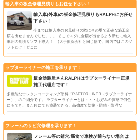
輸入車の板金修理見積りもお任せ下さい！
輸入車(外車)の板金修理見積りもRALPHにお任せ
下さい！
今までは輸入車のお見積りの際にその場で正確な施工金
額を出せませんでした。。。 そこでスグに金額が出せるよう新たに輸入
車用の見積りソフト導入！！ (大手損保会社と同じ物で、国内ではこのソ
フトだけ！どこに
ラプターライナーの施工を承ります！
板金塗装屋さんRALPHはラプターライナー正規
施工代理店です！
多機能なウレタンコーティング塗料「RAPTOR LINER（ラプターライナ
ー）」のご紹介です。 ラプターライナーとは・・・お好みの質感で何色
にもでき、また何にでも塗装できる、高強度で防傷・防錆・防汚な
フレームのサビ穴修理を承ります！
フレーム等の錆穴/腐食で車検が通らない場合は