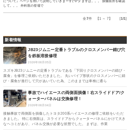
について』ページを用いて説明していきまーす(^o^)/ まずは。。。 損傷箇所を確認
して。。。 外科医の登場で
全
7
件 【1 ～ 7】 [
1/1
]
新着情報
JB23ジムニー定番トラブルのクロスメンバー錆び穴
を鉄板溶接修理
2026年08月05日
スズキJB23ジムニーの定番トラブルである「下回りクロスメンバーの錆び・
腐食」を修理ご依頼いただきました。 丸いパイプ形状のクロスメンバーに錆
び・腐食が進行して穴があいていた為、このままでは車検に通ら
事故でハイエースの両側面損傷！右スライドドア/ク
ォーターパネルは交換修理！
2026年08月04日
接触事故で両側面を損傷したトヨタ200系ハイエースの修理ご依頼をいただ
きました。 特に右側面は、スライドドアからクォーターパネルにかけて大き
なヘコミがあり、パネル交換が必要な状態でした。 まずは、作業