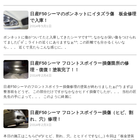
日産F50シーマのボンネットにイタズラ傷 板金修理
で入庫！
2014年5月1日
ボンネットに傷がついてたと入庫してきたシーマです^^; なかなか深い傷をつけられ
てました(ﾟoﾟ;; ライトの近くにありますなぁ^^; この距離でも分かるくらいな
ら。。。 近くで見たらこんな感じに。。
日産F50シーマ フロントスポイラー損傷箇所の修
理・復復！塗装完了！！
2014年2月4日
日産F50シーマのフロントスポイラー損傷修理の塗装が終わりましたぁ(^^) まずは
整形前をどうぞ。 この部分だけですがなかなかヒドイ損傷でしたが。。。 当社の匠
先生の手によって。。。 このように綺麗に
日産F50シーマ フロントスポイラー損傷（ヒビ、割
れ、穴）修理！
2014年2月3日
本日の施工はこちら(^o^)/ ヒビ、割れ、穴。とヒドイですな(._.) 今回は『板金塗装