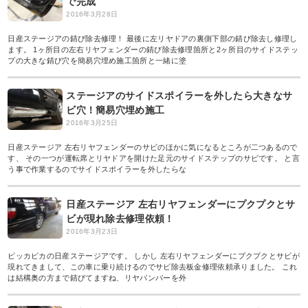
で完成
2016年3月28日
日産ステージアの錆び除去修理！ 最後に左リヤドアの裏側下部の錆び除去し修理し
ます。 1ヶ所目の左右リヤフェンダーの錆び除去修理箇所と2ヶ所目のサイドステッ
プの大きな錆び穴を簡易穴埋め施工箇所と一緒に塗
ステージアのサイドスポイラーを外したら大きなサ
ビ穴！簡易穴埋め施工
2016年3月25日
日産ステージア 左右リヤフェンダーのサビのほかに気になるところが二つあるので
す、 その一つが運転席とリヤドアを開けた足元のサイドステップのサビです。 と言
う事で作業するのでサイドスポイラーを外したらな
日産ステージア 左右リヤフェンダーにプクプクとサ
ビが現れ除去修理依頼！
2016年3月23日
ピッカピカの日産ステージアです。 しかし 左右リヤフェンダーにプクプクとサビが
現れてきまして、この車に乗り続けるのでサビ除去板金修理依頼承りました。 これ
は結構奥の方まで錆びてますね、リヤバンパーを外