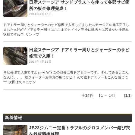
日産ステージア サンドブラストを使って各部サビ箇
所の板金修理完成！
2014年4月15日
ドアミラー周りとクォーターのサビ修理で入庫してましたステージアの施工完了し
ましたぁ(^o^)/ ドアミラー周りはここまでヒドイと完全に除去とは言えない手遅れ
状態ですね^^; サンドブ
日産ステージア ドアミラー周りとクォーターのサビ
修理で入庫！
2014年4月11日
サビ修理で入庫ですよぉ〜(^o^) この部分は右ドアミラーです。 外してみるとこん
なんに。。。 右クォーターお得意の角にサビ！ んで左ドアミラーもこんな感じに
^^; 次回は久々にサン
全
14
件 【1 ～ 14】 [
1/1
]
新着情報
JB23ジムニー定番トラブルのクロスメンバー錆び穴
を鉄板溶接修理