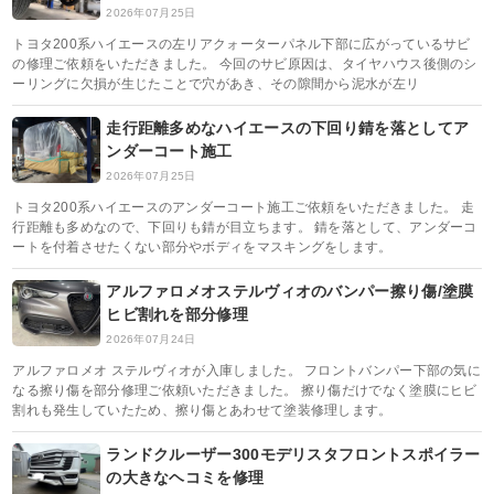
2026年07月25日
トヨタ200系ハイエースの左リアクォーターパネル下部に広がっているサビ
の修理ご依頼をいただきました。 今回のサビ原因は、タイヤハウス後側のシ
ーリングに欠損が生じたことで穴があき、その隙間から泥水が左リ
走行距離多めなハイエースの下回り錆を落としてア
ンダーコート施工
2026年07月25日
トヨタ200系ハイエースのアンダーコート施工ご依頼をいただきました。 走
行距離も多めなので、下回りも錆が目立ちます。 錆を落として、アンダーコ
ートを付着させたくない部分やボディをマスキングをします。
アルファロメオステルヴィオのバンパー擦り傷/塗膜
ヒビ割れを部分修理
2026年07月24日
アルファロメオ ステルヴィオが入庫しました。 フロントバンパー下部の気に
なる擦り傷を部分修理ご依頼いただきました。 擦り傷だけでなく塗膜にヒビ
割れも発生していたため、擦り傷とあわせて塗装修理します。
ランドクルーザー300モデリスタフロントスポイラー
の大きなヘコミを修理