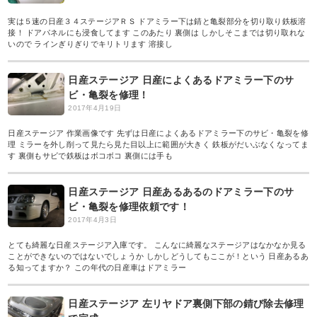
実は５速の日産３４ステージアＲＳ ドアミラー下は錆と亀裂部分を切り取り鉄板溶
接！ ドアパネルにも浸食してます このあたり 裏側は しかしそこまでは切り取れな
いので ラインぎりぎりでキリトリます 溶接し
日産ステージア 日産によくあるドアミラー下のサ
ビ・亀裂を修理！
2017年4月19日
日産ステージア 作業画像です 先ずは日産によくあるドアミラー下のサビ・亀裂を修
理 ミラーを外し削って見たら見た目以上に範囲が大きく 鉄板がだいぶなくなってま
す 裏側もサビで鉄板はボコボコ 裏側には手も
日産ステージア 日産あるあるのドアミラー下のサ
ビ・亀裂を修理依頼です！
2017年4月3日
とても綺麗な日産ステージア入庫です。 こんなに綺麗なステージアはなかなか見る
ことができないのではないでしょうか しかしどうしてもここが！という 日産あるあ
る知ってますか？ この年代の日産車はドアミラー
日産ステージア 左リヤドア裏側下部の錆び除去修理