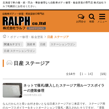
北海道で車の傷・錆・凹み・事故修理なら自動車ボディ修理・板金塗装の専門店 株式会社ラ
ルフ札幌店にお任せください。
お問合せ
検索
メニュー
ボディー修理・板金塗装
日産 ステージア
関連カテゴリ :
国産車
日産
ステーションワゴン
日産 ステーションワゴン
日産 ステージア
全
14
件 【1 ～ 14】 [
1/1
]
ネットで落札/購入したステージア用ルーフスポイラ
ーの塗装修理
2023年5月11日
なんだかんだと長いお付き合いとなる日産ステージアがご来店です。 ステージア用
のルーフスポイラーをネットオークションで落札・購入されたそうですが、『塗装