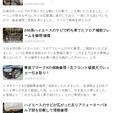
2026年08月03日
日産S15シルビアの下回りサビが酷いとの事で、ご入庫いただきました。 シ
ーリング部分を中心にサビが広範囲に進行しており、一部に穴もあいていた
ので、板金修理ご依頼を承りました。 リフトで車両を持ち上げ、
200系ハイエースのサビで朽ち果てたフロア補助フレ
ームを修理/修復
2026年08月01日
トヨタ200系ハイエースの「フロアフレームのサビ修理」ご相談をいただき
ました。 いつも車検を依頼されている整備工場で『このままでは次の車検は
通らないので、サビ修理するか乗り換えを検討した方がいい』と言
事故でマークXの保険修理！左フロント破損大でレッ
カー引き取り！
2026年07月30日
トヨタマークXの接触事故修理ご依頼をいただきました。 左側面および左フ
ロント周りが大きく破損した為、レッカー出動し、引き取り入庫しました。
お客様より『これからも長く乗り続けたい』とのご希望があり、保
ハイエースのサビが広がった左リアクォーターパネ
ル下部を切断して溶接修理