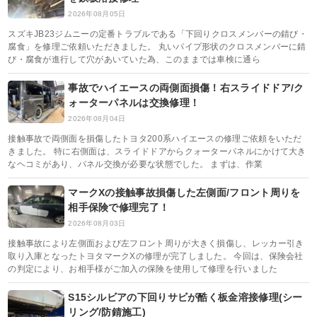
2026年08月05日
スズキJB23ジムニーの定番トラブルである「下回りクロスメンバーの錆び・
腐食」を修理ご依頼いただきました。 丸いパイプ形状のクロスメンバーに錆
び・腐食が進行して穴があいていた為、このままでは車検に通ら
事故でハイエースの両側面損傷！右スライドドア/ク
ォーターパネルは交換修理！
2026年08月04日
接触事故で両側面を損傷したトヨタ200系ハイエースの修理ご依頼をいただ
きました。 特に右側面は、スライドドアからクォーターパネルにかけて大き
なヘコミがあり、パネル交換が必要な状態でした。 まずは、作業
マークXの接触事故損傷した左側面/フロント周りを
相手保険で修理完了！
2026年08月03日
接触事故により左側面および左フロント周りが大きく損傷し、レッカー引き
取り入庫となったトヨタマークXの修理が完了しました。 今回は、保険会社
の判定により、お相手様がご加入の保険を使用して修理を行いました
S15シルビアの下回りサビが酷く板金溶接修理(シー
リング/防錆施工)