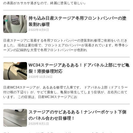
の表面がカサカサ過ぎなので、綺麗に塗装して欲しい』
持ち込み日産ステージア冬用フロントバンパーの塗
装割れ修理
2022年9月9日
日産ステージアに装着する冬用フロントバンパーの塗装割れ修理ご依頼をいただき
ました。 現在は夏仕様で、フロントエアロバンパーが装着されています。昨季冬シ
ーズンの記録的な大雪で冬用フロントバンパーが色割れ
WC34ステージアあるある！ドアパネル上部にサビ亀
裂！溶接修理対応
2020年10月24日
日産WC34ステージアが、あるある修理で入庫です。 ドアパネル上部（ドアミラー
付け根の下辺り）が、サビて腐食し、亀裂が発生してしまう症状が、左右共に出て
います。 この症状は、日産WC34ステージアにお
ステージアのサビあるある！ナンバーポケット下側
のパネル合わせ目修理！
2020年8月1日