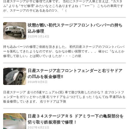
日産ステージアがサビ修理で入庫です。 当社にステージア入庫と言えば、“カスタ
ム” よりも “サビ修理” みたいなところありますよね（￣+ー￣） こちらの車両です
が、ステージアのサビあるあるの1つ、「（
状態が酷い初代ステージアフロントバンパーの持ち
込み修理
2020年3月14日
持ち込みパーツの修理ご依頼を頂きました。 初代日産ステージアのフロントバンパ
ーを落札してきたようなのですが、なかなか酷い状態です。。。 確かに『なんとか
修理して欲しい』とは聞いていましたが・・・この状
日産ステージア左フロントフェンダーと右リヤドア
の凹みを板金修理‼︎
2018年9月6日
日産ステージア 走りの5速マニュアル(笑) 車で遊び失敗したのかな？ 左フロントフ
ェンダーをガリッとやった後 右リヤドアをぶつけてしまった！なんてね 早速凹みを
板金修理していきます。 右リヤドアは下側
日産３４ステージアＲＳ ドアミラー下の亀裂部分を
切り取り鉄板溶接で修理！
2017年4月21日