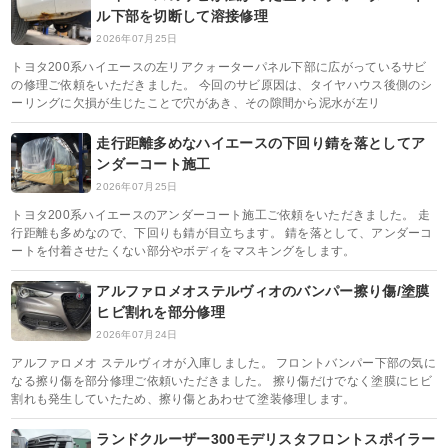
ル下部を切断して溶接修理
2026年07月25日
トヨタ200系ハイエースの左リアクォーターパネル下部に広がっているサビ
の修理ご依頼をいただきました。 今回のサビ原因は、タイヤハウス後側のシ
ーリングに欠損が生じたことで穴があき、その隙間から泥水が左リ
走行距離多めなハイエースの下回り錆を落としてア
ンダーコート施工
2026年07月25日
トヨタ200系ハイエースのアンダーコート施工ご依頼をいただきました。 走
行距離も多めなので、下回りも錆が目立ちます。 錆を落として、アンダーコ
ートを付着させたくない部分やボディをマスキングをします。
アルファロメオステルヴィオのバンパー擦り傷/塗膜
ヒビ割れを部分修理
2026年07月24日
アルファロメオ ステルヴィオが入庫しました。 フロントバンパー下部の気に
なる擦り傷を部分修理ご依頼いただきました。 擦り傷だけでなく塗膜にヒビ
割れも発生していたため、擦り傷とあわせて塗装修理します。
ランドクルーザー300モデリスタフロントスポイラー