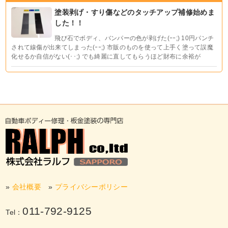
塗装剥げ・すり傷などのタッチアップ補修始めま
した！！
飛び石でボディ、バンパーの色が剥げた(ｰｰ;) 10円パンチ
されて線傷が出来てしまった(ｰｰ;) 市販のものを使って上手く塗って誤魔
化せるか自信がない(･･;) でも綺麗に直してもらうほど財布に余裕が
»
会社概要
»
プライバシーポリシー
011-792-9125
Tel：