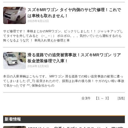
スズキMRワゴン タイヤ内側のサビ穴修理！これで
は車検も取れません！
2015年9月12日
サビ修理です！ 車検まじかのMRワゴン、ビックリしました！！ ジャッキアップし
てタイヤを外してみると （−＿−；） ボロボロ。。。気付いていたら運転するのも
怖くなるような穴 ！ 車両入れ替えか修理と車
滑る道路での追突被害事故！スズキMRワゴン リア
板金塗装修理で入庫！
2014年12月9日
本日の入庫車輌はこちらです。 MRワゴン 滑る道路での軽い追突事故の被害に遭っ
てしまいました (T_T) 追突されたので、損害はお車の後ろ側！ ケガのない軽い事故
で良かったです ^^; 保険会社からの
全
3
件 【1 ～ 3】 [
1/1
]
新着情報