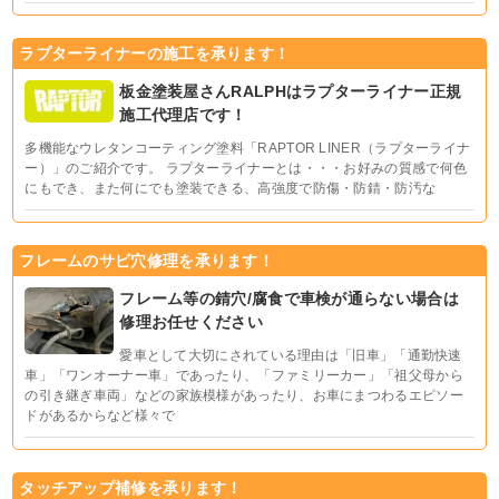
ラプターライナーの施工を承ります！
板金塗装屋さんRALPHはラプターライナー正規
施工代理店です！
多機能なウレタンコーティング塗料「RAPTOR LINER（ラプターライナ
ー）」のご紹介です。 ラプターライナーとは・・・お好みの質感で何色
にもでき、また何にでも塗装できる、高強度で防傷・防錆・防汚な
フレームのサビ穴修理を承ります！
フレーム等の錆穴/腐食で車検が通らない場合は
修理お任せください
愛車として大切にされている理由は「旧車」「通勤快速
車」「ワンオーナー車」であったり、「ファミリーカー」「祖父母から
の引き継ぎ車両」などの家族模様があったり、お車にまつわるエピソー
ドがあるからなど様々で
タッチアップ補修を承ります！