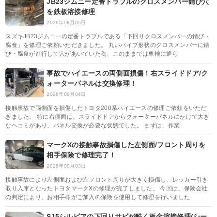
JB23ジムニー定番トラブルのクロスメンバー錆び穴
を鉄板溶接修理
2026年08月05日
スズキJB23ジムニーの定番トラブルである「下回りクロスメンバーの錆び・
腐食」を修理ご依頼いただきました。 丸いパイプ形状のクロスメンバーに錆
び・腐食が進行して穴があいていた為、このままでは車検に通ら
事故でハイエースの両側面損傷！右スライドドア/ク
ォーターパネルは交換修理！
2026年08月04日
接触事故で両側面を損傷したトヨタ200系ハイエースの修理ご依頼をいただ
きました。 特に右側面は、スライドドアからクォーターパネルにかけて大き
なヘコミがあり、パネル交換が必要な状態でした。 まずは、作業
マークXの接触事故損傷した左側面/フロント周りを
相手保険で修理完了！
2026年08月03日
接触事故により左側面および左フロント周りが大きく損傷し、レッカー引き
取り入庫となったトヨタマークXの修理が完了しました。 今回は、保険会社
の判定により、お相手様がご加入の保険を使用して修理を行いました
S15シルビアの下回りサビが酷く板金溶接修理(シー