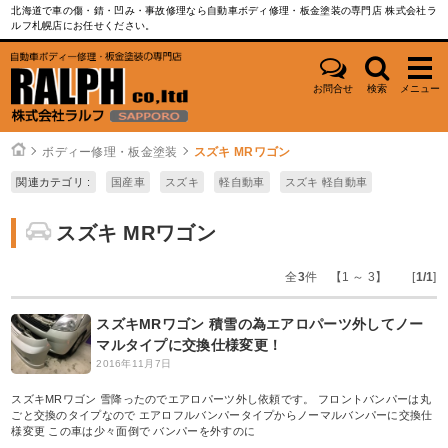
北海道で車の傷・錆・凹み・事故修理なら自動車ボディ修理・板金塗装の専門店 株式会社ラ
ルフ札幌店にお任せください。
お問合せ
検索
メニュー
ボディー修理・板金塗装
スズキ MRワゴン
関連カテゴリ :
国産車
スズキ
軽自動車
スズキ 軽自動車
スズキ MRワゴン
全
3
件 【1 ～ 3】 [
1/1
]
スズキMRワゴン 積雪の為エアロパーツ外してノー
マルタイプに交換仕様変更！
2016年11月7日
スズキMRワゴン 雪降ったのでエアロパーツ外し依頼です。 フロントバンパーは丸
ごと交換のタイプなので エアロフルバンパータイプからノーマルバンパーに交換仕
様変更 この車は少々面倒で バンパーを外すのに