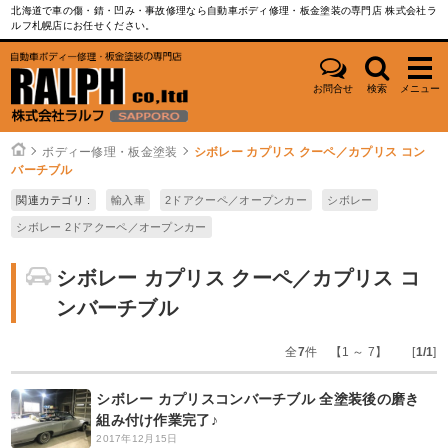
北海道で車の傷・錆・凹み・事故修理なら自動車ボディ修理・板金塗装の専門店 株式会社ラ
ルフ札幌店にお任せください。
お問合せ
検索
メニュー
ボディー修理・板金塗装
シボレー カプリス クーペ／カプリス コン
バーチブル
関連カテゴリ :
輸入車
2ドアクーペ／オープンカー
シボレー
シボレー 2ドアクーペ／オープンカー
シボレー カプリス クーペ／カプリス コ
ンバーチブル
全
7
件 【1 ～ 7】 [
1/1
]
シボレー カプリスコンバーチブル 全塗装後の磨き
組み付け作業完了♪
2017年12月15日