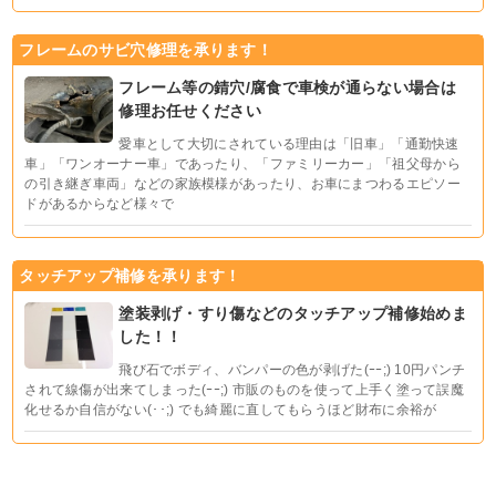
フレームのサビ穴修理を承ります！
フレーム等の錆穴/腐食で車検が通らない場合は
修理お任せください
愛車として大切にされている理由は「旧車」「通勤快速
車」「ワンオーナー車」であったり、「ファミリーカー」「祖父母から
の引き継ぎ車両」などの家族模様があったり、お車にまつわるエピソー
ドがあるからなど様々で
タッチアップ補修を承ります！
塗装剥げ・すり傷などのタッチアップ補修始めま
した！！
飛び石でボディ、バンパーの色が剥げた(ｰｰ;) 10円パンチ
されて線傷が出来てしまった(ｰｰ;) 市販のものを使って上手く塗って誤魔
化せるか自信がない(･･;) でも綺麗に直してもらうほど財布に余裕が