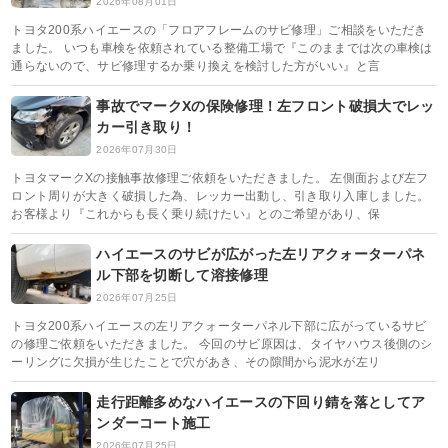
2026年08月01日
トヨタ200系ハイエースの「フロアフレームのサビ修理」ご相談をいただき
ました。 いつも車検を依頼されている整備工場で『このままでは次の車検は
通らないので、サビ修理するか乗り換えを検討した方がいい』と言
事故でマークXの保険修理！左フロント破損大でレッ
カー引き取り！
2026年07月30日
トヨタマークXの接触事故修理ご依頼をいただきました。 左側面および左フ
ロント周りが大きく破損した為、レッカー出動し、引き取り入庫しました。
お客様より『これからも長く乗り続けたい』とのご希望があり、保
ハイエースのサビが広がった左リアクォーターパネ
ル下部を切断して溶接修理
2026年07月25日
トヨタ200系ハイエースの左リアクォーターパネル下部に広がっているサビ
の修理ご依頼をいただきました。 今回のサビ原因は、タイヤハウス後側のシ
ーリングに欠損が生じたことで穴があき、その隙間から泥水が左リ
走行距離多めなハイエースの下回り錆を落としてア
ンダーコート施工
2026年07月25日