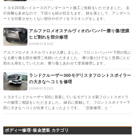
トヨタ200系ハイエースのアンダーコート施工ご依頼をいただきました。 走
行距離も多めなので、下回りも錆が目立ちます。 錆を落として、アンダーコ
ートを付着させたくない部分やボディをマスキングをします。
アルファロメオステルヴィオのバンパー擦り傷/塗膜
ヒビ割れを部分修理
2026年07月24日
アルファロメオ ステルヴィオが入庫しました。 フロントバンパー下部の気に
なる擦り傷を部分修理ご依頼いただきました。 擦り傷だけでなく塗膜にヒビ
割れも発生していたため、擦り傷とあわせて塗装修理します。
ランドクルーザー300モデリスタフロントスポイラー
の大きなヘコミを修理
2026年07月22日
トヨタランドクルーザー300に装着しているモデリスタ製フロントスポイラ
ーの修理ご相談をいただきました。 縁石に接触して、フロントスポイラー下
部に大きなヘコミが出来てしまったようです。 「交換修理」と「
ボディー修理･板金塗装 カテゴリ