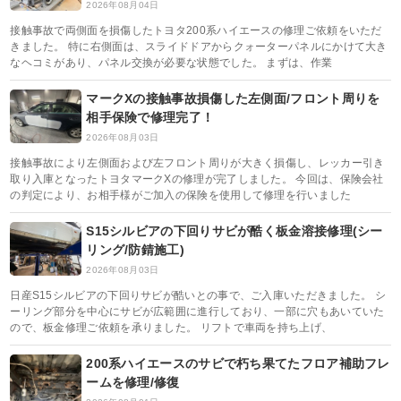
2026年08月04日
接触事故で両側面を損傷したトヨタ200系ハイエースの修理ご依頼をいただ
きました。 特に右側面は、スライドドアからクォーターパネルにかけて大き
なヘコミがあり、パネル交換が必要な状態でした。 まずは、作業
マークXの接触事故損傷した左側面/フロント周りを
相手保険で修理完了！
2026年08月03日
接触事故により左側面および左フロント周りが大きく損傷し、レッカー引き
取り入庫となったトヨタマークXの修理が完了しました。 今回は、保険会社
の判定により、お相手様がご加入の保険を使用して修理を行いました
S15シルビアの下回りサビが酷く板金溶接修理(シー
リング/防錆施工)
2026年08月03日
日産S15シルビアの下回りサビが酷いとの事で、ご入庫いただきました。 シ
ーリング部分を中心にサビが広範囲に進行しており、一部に穴もあいていた
ので、板金修理ご依頼を承りました。 リフトで車両を持ち上げ、
200系ハイエースのサビで朽ち果てたフロア補助フレ
ームを修理/修復