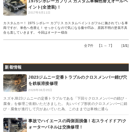
1975シボレーカプリス カスタム車輌色替えオールペ
イント(全塗装)！
2017年6月11日
カスタムカー！ 1975 シボレー カプリス カスタムペイントがフルに施されている車
両ですが、単色へ色替え！ せっかくなので気になる傷や凹み、原因不明の塗装不具
合も直していきます。 今回はオーナー様自
全
7
件 【1 ～ 7】 [
1/1
]
新着情報
JB23ジムニー定番トラブルのクロスメンバー錆び穴
を鉄板溶接修理
2026年08月05日
スズキJB23ジムニーの定番トラブルである「下回りクロスメンバーの錆び・
腐食」を修理ご依頼いただきました。 丸いパイプ形状のクロスメンバーに錆
び・腐食が進行して穴があいていた為、このままでは車検に通ら
事故でハイエースの両側面損傷！右スライドドア/ク
ォーターパネルは交換修理！