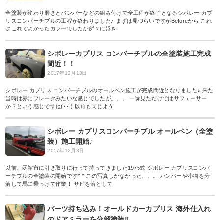
全塗装が終わり磨きとバンパーなどの組み付けで全工程が終了となるシボレー カプ
リスコンバーチブルの工程が終わりました♪ まずは見づらいですがBeforeから これ
はこれでよかったカラーでしたが所々に浮き
シボレーカプリス コンバーチブルの全塗装施工完成
間近！！
2017年12月13日
シボレー カプリス コンバーチブルのオールペン施工が完成間近となりました♪ 来た
当時は赤にフレークみたいな感じでしたが。。。 一瞬見ただけではサフェーサー
か？という感じですね(･･;) 以前も同じよう
シボレー カプリスコンバーチブル オールペン（全塗
装）施工開始♪
2017年12月3日
以前、函館市に引き取りに行って持ってきました1975式 シボレー カプリスコンバ
ーチブルの全塗装の開始です^ ^ この写真しかなかった。。。 バンパーや小物を分
解して馬に乗っけて作業！ サビを落として
パーツ持ち込み！オールドカーカプリス 海外仕入れ
のドアミラーを分解塗装‼︎