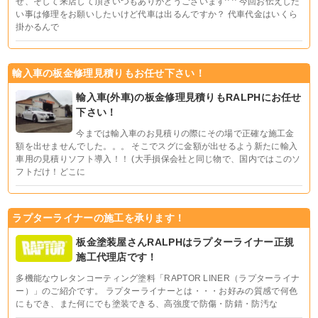
せ、そして来店して頂きいつもありがとうございます^ ^ 今回お伝えした
い事は修理をお願いしたいけど代車は出るんですか？ 代車代金はいくら
掛かるんで
輸入車の板金修理見積りもお任せ下さい！
輸入車(外車)の板金修理見積りもRALPHにお任せ
下さい！
今までは輸入車のお見積りの際にその場で正確な施工金
額を出せませんでした。。。 そこでスグに金額が出せるよう新たに輸入
車用の見積りソフト導入！！ (大手損保会社と同じ物で、国内ではこのソ
フトだけ！どこに
ラプターライナーの施工を承ります！
板金塗装屋さんRALPHはラプターライナー正規
施工代理店です！
多機能なウレタンコーティング塗料「RAPTOR LINER（ラプターライナ
ー）」のご紹介です。 ラプターライナーとは・・・お好みの質感で何色
にもでき、また何にでも塗装できる、高強度で防傷・防錆・防汚な