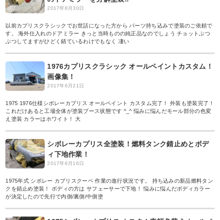
2017年8月30日
以前カプリスクラシックでお世話になった方から パーツ持ち込みで塗装のご依頼で
す。 海外仕入れのドアミラー きっと当時ものの純正品なのでしょう チョットぷつ
ぷつしてますがひどく錆ているわけでもなく 凄い
1976カプリスクラシック オールペイントカスタム！
画像集！
2017年6月21日
1975 1976仕様シボレーカプリス オールペイント カスタム完了！ 外装も塗装完了！
これだけあると工場全体が塗装ブース状態です ^_^ 悩みに悩んだモール部分の色変
え塗装 カラーはホワイト！ 大
シボレーカプリス全塗装！燃料タンク錆止めとボデ
ィ下地作業！
2017年6月16日
1975年式 シボレー カプリスクーペ 作業の進行状況です。 持ち込みの新品燃料タン
クを錆止め塗装！ ボディの方は サフェーサーで下地！ 悩みに悩んだボディカラー
が決定したので先行で内側/裏側/中側塗