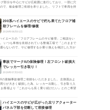
ング部分を中心にサビが広範囲に進行しており、一部に穴
ので、板金修理ご依頼を承りました。 リフトで車両を持
200系ハイエースのサビで朽ち果てたフロア補
助フレームを修理/修復
2026年08月01日
系ハイエースの「フロアフレームのサビ修理」ご相談をい
。 いつも車検を依頼されている整備工場で『このままで
通らないので、サビ修理するか乗り換えを検討した方が
事故でマークXの保険修理！左フロント破損大
でレッカー引き取り！
2026年07月30日
Xの接触事故修理ご依頼をいただきました。 左側面およ
周りが大きく破損した為、レッカー出動し、引き取り入
 お客様より『これからも長く乗り続けたい』とのご希望
ハイエースのサビが広がった左リアクォーター
パネル下部を切断して溶接修理