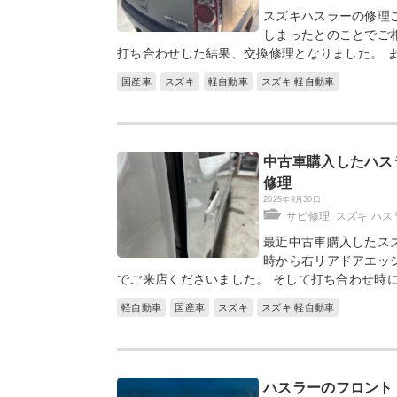
スズキハスラーの修理
しまったとのことでご
打ち合わせした結果、交換修理となりました。 
国産車
スズキ
軽自動車
スズキ 軽自動車
中古車購入したハス
修理
2025年9月30日
サビ修理
,
スズキ ハス
最近中古車購入したス
時から右リアドアエッ
でご来店くださいました。 そして打ち合わせ時
軽自動車
国産車
スズキ
スズキ 軽自動車
ハスラーのフロント