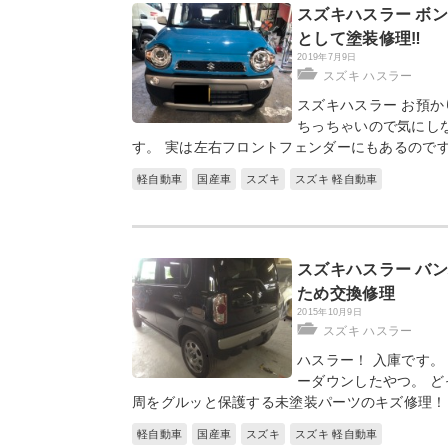
スズキハスラー ボ
として塗装修理‼︎
2019年7月9日
スズキ ハスラー
スズキハスラー お預か
ちっちゃいので気にし
す。 実は左右フロントフェンダーにもあるのです
軽自動車
国産車
スズキ
スズキ 軽自動車
スズキハスラー バ
ため交換修理
2015年10月9日
スズキ ハスラー
ハスラー！ 入庫です。
ーダウンしたやつ。 ど
周をグルッと保護する未塗装パーツのキズ修理！
軽自動車
国産車
スズキ
スズキ 軽自動車