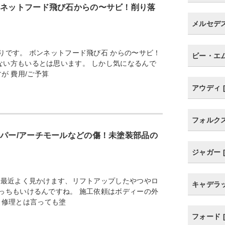
ンネットフード飛び石からの〜サビ！削り落
メルセデス・
りです。 ボンネットフード飛び石 からの〜サビ！
ビー・エム
ない方もいるとは思います。 しかし気になるんで
が 費用/ご予算
アウディ [
フォルクスワ
ンパー/アーチモールなどの傷！未塗装部品の
ジャガー [
 最近よく見かけます、リフトアップしたやつやロ
キャデラック
っちもいけるんですね。 施工依頼はボディーの外
 修理とは言っても塗
フォード [