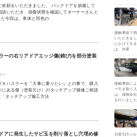
ご依頼をいただきました。 バックドアを損傷して
相談いただき、損傷状態を確認してオーナーさんと
また今回は、車体と同色の
接触事故で両
いただきまし
にかけて大き
は、作業
ラーの右リアドアエッジ傷(錆び)を部分塗装
ラー
ズキハスラーを『大事に乗りたい』との事で、購入
接触事故によ
ー引き取り入
ジにある傷（塗装欠け）のタッチアップ補修ご相談
は、保険会社
に「タッチアップ施工方法
を行いました
ドアに発生したサビ玉を削り落とし穴埋め修
日産S15シ