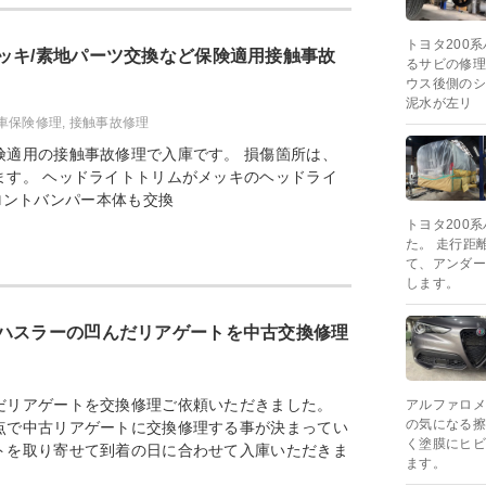
トヨタ200
ッキ/素地パーツ交換など保険適用接触事故
るサビの修理
ウス後側のシ
泥水が左リ
車保険修理
,
接触事故修理
険適用の接触事故修理で入庫です。 損傷箇所は、
ます。 ヘッドライトトリムがメッキのヘッドライ
ロントバンパー本体も交換
トヨタ200
た。 走行距
て、アンダー
します。
ハスラーの凹んだリアゲートを中古交換修理
だリアゲートを交換修理ご依頼いただきました。
アルファロメ
の気になる擦
点で中古リアゲートに交換修理する事が決まってい
く塗膜にヒビ
トを取り寄せて到着の日に合わせて入庫いただきま
ます。