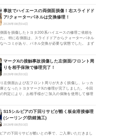
事故でハイエースの両側面損傷！右スライドド
ア/クォーターパネルは交換修理！
2026年08月04日
側面を損傷したトヨタ200系ハイエースの修理ご依頼を
た。 特に右側面は、スライドドアからクォーターパネル
なヘコミがあり、パネル交換が必要な状態でした。 まず
マークXの接触事故損傷した左側面/フロント周
りを相手保険で修理完了！
2026年08月03日
り左側面および左フロント周りが大きく損傷し、レッカ
庫となったトヨタマークXの修理が完了しました。 今回
の判定により、お相手様がご加入の保険を使用して修理
S15シルビアの下回りサビが酷く板金溶接修理
(シーリング/防錆施工)
2026年08月03日
ルビアの下回りサビが酷いとの事で、ご入庫いただきまし