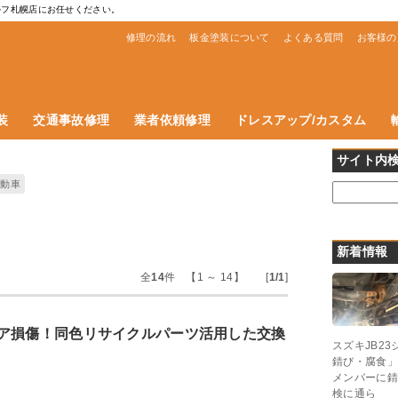
ルフ札幌店にお任せください。
修理の流れ
板金塗装について
よくある質問
お客様の
装
交通事故修理
業者依頼修理
ドレスアップ/カスタム
サイト内
自動車
新着情報
全
14
件 【1 ～ 14】 [
1/1
]
ア損傷！同色リサイクルパーツ活用した交換
スズキJB2
錆び・腐食」
メンバーに錆
検に通ら