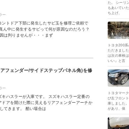
た。 シーリ
もあいていた
ち上げ、
ラー
ロントドア下部に発生したサビ玉を修理ご依頼で
く真ん中に発生するサビって何が原因なのだろう？
因は判りませんが・・・まず
トヨタ200
ただきました
は次の車検は
いい』と言
リアフェンダー/サイドステップパネル角)を修
ラー
トヨタマーク
ズキハスラーが入庫です。 スズキハスラー定番の
び左フロント
アドアを開けた際に見えるリアフェンダーアーチか
庫しました。
してきます。 酷い場合は
があり、保