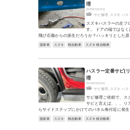
理
2025年5月23日
サビ修理
,
スズキ ハス
スズキハスラーの左フ
す。 ドアの端ではな
飛び石傷からの派生だろうか？ハッキリとした原
国産車
スズキ
軽自動車
スズキ 軽自動車
ハスラー定番サビ(
理
2024年9月19日
サビ修理
,
スズキ ハス
サビ修理ご依頼で、ス
サビと言えば、、、リ
らサイドステップにかけてのパネル角付近に発生
国産車
スズキ
軽自動車
スズキ 軽自動車