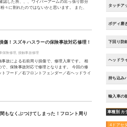
を確認した所、、、ワイパーアームの出っ張り部分
タッチア
が粉々に割れたのではないかと思います。 また、
ボディ磨
下回り防
損傷！スズキハスラーの保険事故対応修理！
車保険修理
,
接触事故修理
ヘッドラ
触事故による右前周り損傷で、修理入庫です。 相
ので、保険事故対応で修理となります。 今回の修
ットフード／右フロントフェンダー／右ヘッドライ
持ち込み
輸入車の
車種別 カ
車間もなくぶつけてしまった！フロント周り
4ドアセ