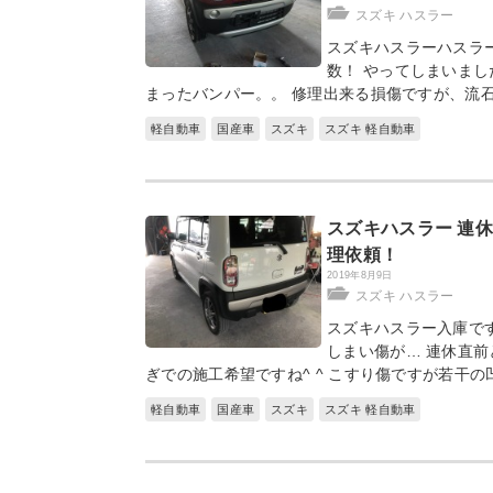
スズキ ハスラー
スズキハスラーハスラ
数！ やってしまいまし
まったバンパー。。 修理出来る損傷ですが、流
軽自動車
国産車
スズキ
スズキ 軽自動車
スズキハスラー 連
理依頼！
2019年8月9日
スズキ ハスラー
スズキハスラー入庫です
しまい傷が… 連休直
ぎでの施工希望ですね^ ^ こすり傷ですが若干
軽自動車
国産車
スズキ
スズキ 軽自動車