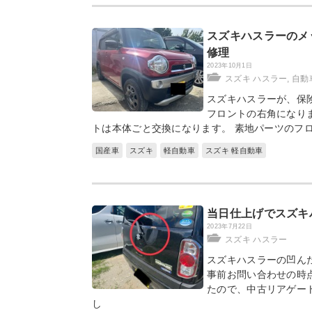
スズキハスラーのメ
修理
2023年10月1日
スズキ ハスラー
,
自動
スズキハスラーが、保
フロントの右角になり
トは本体ごと交換になります。 素地パーツのフ
国産車
スズキ
軽自動車
スズキ 軽自動車
当日仕上げでスズキ
2023年7月22日
スズキ ハスラー
スズキハスラーの凹ん
事前お問い合わせの時
たので、中古リアゲー
し