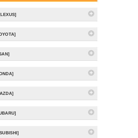
LEXUS]
OYOTA]
SAN]
ONDA]
AZDA]
UBARU]
SUBISHI]