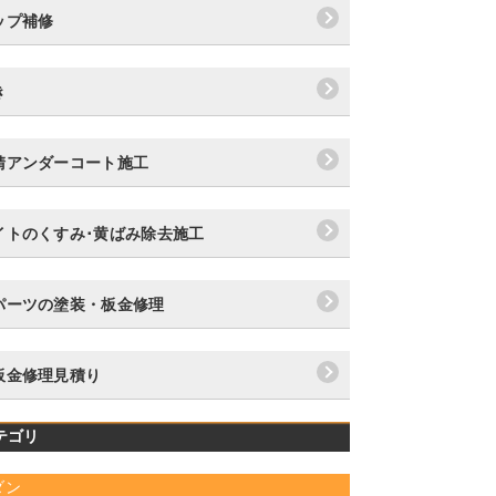
ップ補修
き
錆アンダーコート施工
イトのくすみ･黄ばみ除去施工
パーツの塗装・板金修理
板金修理見積り
テゴリ
ダン