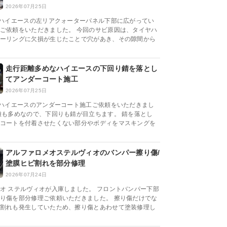
2026年07月25日
系ハイエースの左リアクォーターパネル下部に広がってい
ご依頼をいただきました。 今回のサビ原因は、タイヤハ
ーリングに欠損が生じたことで穴があき、その隙間から
走行距離多めなハイエースの下回り錆を落とし
てアンダーコート施工
2026年07月25日
系ハイエースのアンダーコート施工ご依頼をいただきまし
離も多めなので、下回りも錆が目立ちます。 錆を落とし
コートを付着させたくない部分やボディをマスキングを
アルファロメオステルヴィオのバンパー擦り傷/
塗膜ヒビ割れを部分修理
2026年07月24日
オ ステルヴィオが入庫しました。 フロントバンパー下部
り傷を部分修理ご依頼いただきました。 擦り傷だけでな
割れも発生していたため、擦り傷とあわせて塗装修理し