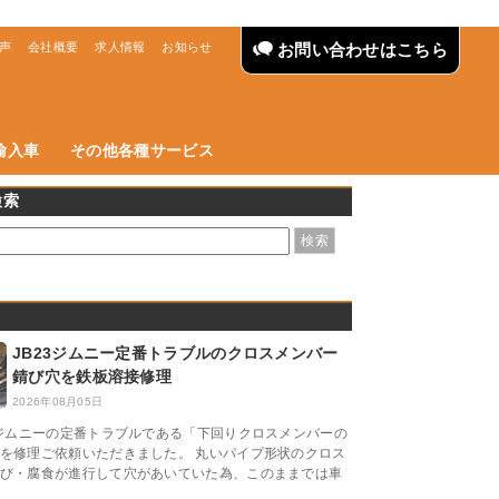
声
会社概要
求人情報
お知らせ
お問い合わせはこちら
輸入車
その他各種サービス
検索
JB23ジムニー定番トラブルのクロスメンバー
錆び穴を鉄板溶接修理
2026年08月05日
3ジムニーの定番トラブルである「下回りクロスメンバーの
を修理ご依頼いただきました。 丸いパイプ形状のクロス
び・腐食が進行して穴があいていた為、このままでは車