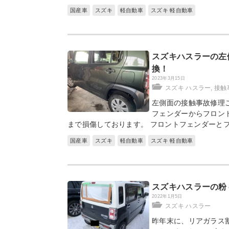
国産車
スズキ
軽自動車
スズキ 軽自動車
スズキハスラーの左
換！
2023年3月15日
スズキ ハスラー
,
接触
左側面の接触事故修理
フェンダーからフロン
まで損傷しております。 フロントフェンダーと
国産車
スズキ
軽自動車
スズキ 軽自動車
スズキハスラーの粉
2022年1月5日
スズキ ハスラー
昨年末に、リアガラス