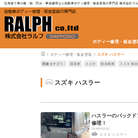
北海道で車の傷・錆・凹み・事故修理なら自動車ボディ修理・板金塗装の専門店 株式会社ラ
ボディー修理・板金塗
ボディー修理・板金塗装
スズキ ハスラー
関連カテゴリ :
国産車
スズキ
軽自動車
スズキ 軽
スズキ ハスラー
ハスラーのバックド
修理！
2026年6月2日
スズキ ハスラー