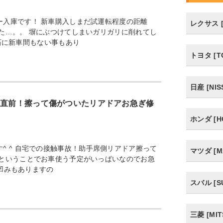
ー入庫です！ 新車購入しまだ試運転程度の距離
レクサス [
た…。。 塀にぶつけてしまいガリガリに削れてし
石に新車間もない事もあり
トヨタ [T
日産 [NIS
休直前！擦って傷がついたリアドアお急ぎ修
ホンダ [H
^ ^ 自宅での接触事故！助手席側リアドア擦って
マツダ [M
前ということでお車使う予定がいっぱいなのでお急
の凹みもありますの
スバル [S
三菱 [MIT