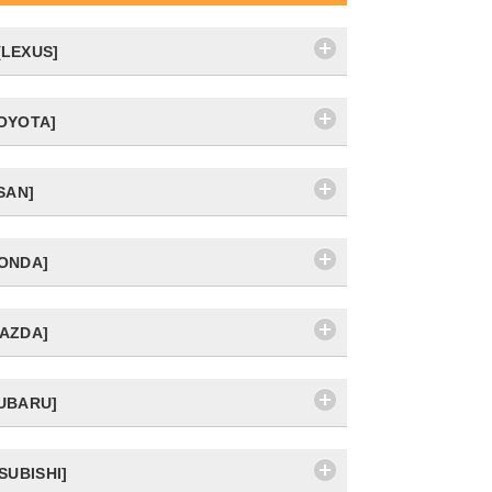
LEXUS]
OYOTA]
SAN]
ONDA]
AZDA]
UBARU]
SUBISHI]