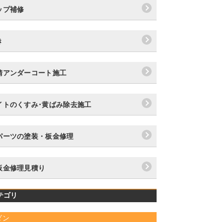
ップ補修
き
錆アンダーコート施工
イトのくすみ･黄ばみ除去施工
パーツの塗装・板金修理
板金修理見積り
テゴリ
ダン