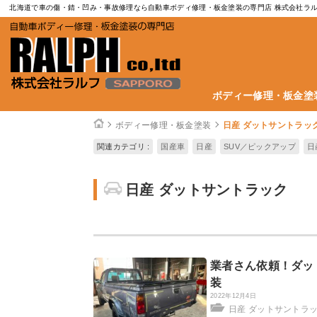
北海道で車の傷・錆・凹み・事故修理なら自動車ボディ修理・板金塗装の専門店 株式会社ラ
ボディー修理・板金塗
ボディー修理・板金塗装
日産 ダットサントラッ
関連カテゴリ :
国産車
日産
SUV／ピックアップ
日
日産 ダットサントラック
業者さん依頼！ダッ
装
2022年12月4日
日産 ダットサントラ