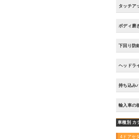
タッチア
ボディ磨
下回り防
ヘッドラ
持ち込み
輸入車の
車種別 カ
4ドアセ