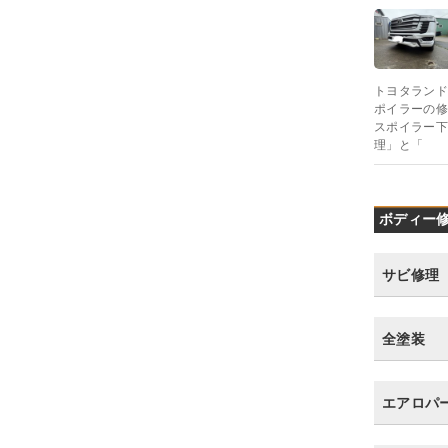
トヨタランド
ポイラーの修
スポイラー下
理」と「
ボディー修
サビ修理
全塗装
エアロパ