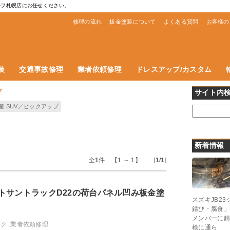
ルフ札幌店にお任せください。
修理の流れ
板金塗装について
よくある質問
お客様の
装
交通事故修理
業者依頼修理
ドレスアップ/カスタム
ク
サイト内
産 SUV／ピックアップ
新着情報
全
1
件 【1 ～ 1】 [
1/1
]
トサントラックD22の荷台パネル凹み板金塗
スズキJB2
錆び・腐食」
メンバーに錆
ック
,
業者依頼修理
検に通ら