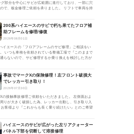
ング部分を中心にサビが広範囲に進行しており、一部に穴
ので、板金修理ご依頼を承りました。 リフトで車両を持
200系ハイエースのサビで朽ち果てたフロア補
助フレームを修理/修復
2026年08月01日
系ハイエースの「フロアフレームのサビ修理」ご相談をい
。 いつも車検を依頼されている整備工場で『このままで
通らないので、サビ修理するか乗り換えを検討した方が
事故でマークXの保険修理！左フロント破損大
でレッカー引き取り！
2026年07月30日
Xの接触事故修理ご依頼をいただきました。 左側面およ
周りが大きく破損した為、レッカー出動し、引き取り入
 お客様より『これからも長く乗り続けたい』とのご希望
ハイエースのサビが広がった左リアクォーター
パネル下部を切断して溶接修理