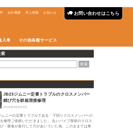
声
会社概要
求人情報
お知らせ
お問い合わせはこちら
輸入車
その他各種サービス
検索
JB23ジムニー定番トラブルのクロスメンバー
錆び穴を鉄板溶接修理
2026年08月05日
3ジムニーの定番トラブルである「下回りクロスメンバーの
を修理ご依頼いただきました。 丸いパイプ形状のクロス
び・腐食が進行して穴があいていた為、このままでは車