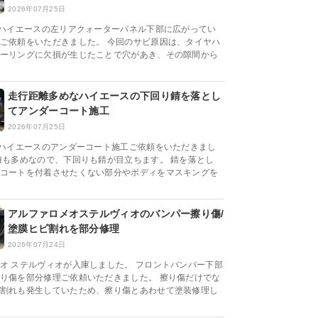
2026年07月25日
系ハイエースの左リアクォーターパネル下部に広がってい
ご依頼をいただきました。 今回のサビ原因は、タイヤハ
ーリングに欠損が生じたことで穴があき、その隙間から
走行距離多めなハイエースの下回り錆を落とし
てアンダーコート施工
2026年07月25日
系ハイエースのアンダーコート施工ご依頼をいただきまし
離も多めなので、下回りも錆が目立ちます。 錆を落とし
コートを付着させたくない部分やボディをマスキングを
アルファロメオステルヴィオのバンパー擦り傷/
塗膜ヒビ割れを部分修理
2026年07月24日
オ ステルヴィオが入庫しました。 フロントバンパー下部
り傷を部分修理ご依頼いただきました。 擦り傷だけでな
割れも発生していたため、擦り傷とあわせて塗装修理し