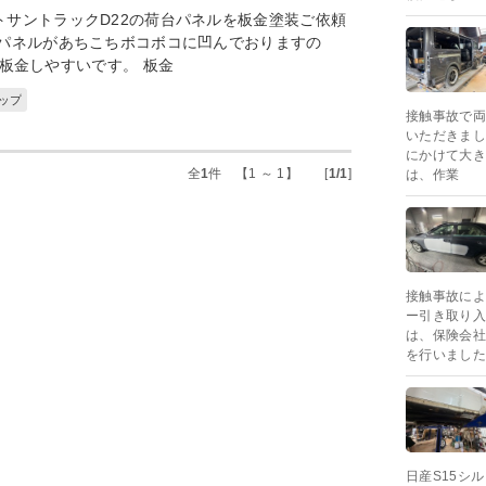
トサントラックD22の荷台パネルを板金塗装ご依頼
台パネルがあちこちボコボコに凹んでおりますの
板金しやすいです。 板金
アップ
接触事故で両
いただきまし
にかけて大き
全
1
件 【1 ～ 1】 [
1/1
]
は、作業
接触事故によ
ー引き取り入
は、保険会社
を行いました
日産S15シ