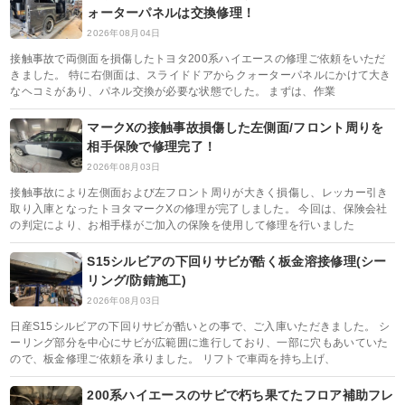
ォーターパネルは交換修理！
2026年08月04日
接触事故で両側面を損傷したトヨタ200系ハイエースの修理ご依頼をいただ
きました。 特に右側面は、スライドドアからクォーターパネルにかけて大き
なヘコミがあり、パネル交換が必要な状態でした。 まずは、作業
マークXの接触事故損傷した左側面/フロント周りを
相手保険で修理完了！
2026年08月03日
接触事故により左側面および左フロント周りが大きく損傷し、レッカー引き
取り入庫となったトヨタマークXの修理が完了しました。 今回は、保険会社
の判定により、お相手様がご加入の保険を使用して修理を行いました
S15シルビアの下回りサビが酷く板金溶接修理(シー
リング/防錆施工)
2026年08月03日
日産S15シルビアの下回りサビが酷いとの事で、ご入庫いただきました。 シ
ーリング部分を中心にサビが広範囲に進行しており、一部に穴もあいていた
ので、板金修理ご依頼を承りました。 リフトで車両を持ち上げ、
200系ハイエースのサビで朽ち果てたフロア補助フレ