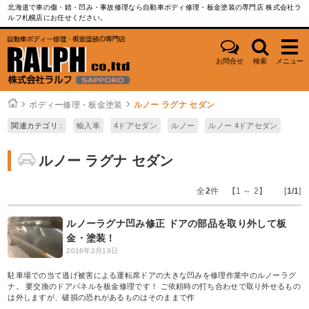
北海道で車の傷・錆・凹み・事故修理なら自動車ボディ修理・板金塗装の専門店 株式会社ラ
ルフ札幌店にお任せください。
お問合せ
検索
メニュー
ボディー修理・板金塗装
ルノー ラグナ セダン
関連カテゴリ :
輸入車
4ドアセダン
ルノー
ルノー 4ドアセダン
ルノー ラグナ セダン
全
2
件 【1 ～ 2】 [
1/1
]
ルノーラグナ凹み修正 ドアの部品を取り外して板
金・塗装！
2016年2月19日
駐車場での当て逃げ被害による運転席ドアの大きな凹みを修理作業中のルノーラグ
ナ。 要交換のドアパネルを板金修理です！ ご依頼時の打ち合わせで取り外せるもの
は外しますが、破損の恐れがあるものはそのままで作