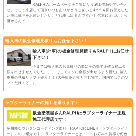
RALPHのホームページをご覧になり施工依頼や問い合わ
せ、そして来店して頂きいつもありがとうございます^ ^ 今回お伝えした
い事は修理をお願いしたいけど代車は出るんですか？ 代車代金はいくら
掛かるんで
輸入車の板金修理見積りもお任せ下さい！
輸入車(外車)の板金修理見積りもRALPHにお任せ
下さい！
今までは輸入車のお見積りの際にその場で正確な施工金
額を出せませんでした。。。 そこでスグに金額が出せるよう新たに輸入
車用の見積りソフト導入！！ (大手損保会社と同じ物で、国内ではこのソ
フトだけ！どこに
ラプターライナーの施工を承ります！
板金塗装屋さんRALPHはラプターライナー正規
施工代理店です！
多機能なウレタンコーティング塗料「RAPTOR LINER（ラプターライナ
ー）」のご紹介です。 ラプターライナーとは・・・お好みの質感で何色