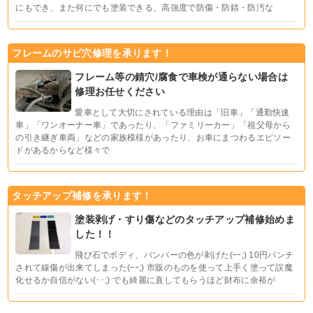
にもでき、また何にでも塗装できる、高強度で防傷・防錆・防汚な
フレームのサビ穴修理を承ります！
フレーム等の錆穴/腐食で車検が通らない場合は
修理お任せください
愛車として大切にされている理由は「旧車」「通勤快速
車」「ワンオーナー車」であったり、「ファミリーカー」「祖父母から
の引き継ぎ車両」などの家族模様があったり、お車にまつわるエピソー
ドがあるからなど様々で
タッチアップ補修を承ります！
塗装剥げ・すり傷などのタッチアップ補修始めま
した！！
飛び石でボディ、バンパーの色が剥げた(ｰｰ;) 10円パンチ
されて線傷が出来てしまった(ｰｰ;) 市販のものを使って上手く塗って誤魔
化せるか自信がない(･･;) でも綺麗に直してもらうほど財布に余裕が