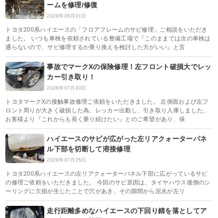
ームを修理/修復
2026年08月01日
トヨタ200系ハイエースの「フロアフレームのサビ修理」ご相談をいただき
ました。 いつも車検を依頼されている整備工場で『このままでは次の車検は
通らないので、サビ修理するか乗り換えを検討した方がいい』と言
事故でマークXの保険修理！左フロント破損大でレッ
カー引き取り！
2026年07月30日
トヨタマークXの接触事故修理ご依頼をいただきました。 左側面および左フ
ロント周りが大きく破損した為、レッカー出動し、引き取り入庫しました。
お客様より『これからも長く乗り続けたい』とのご希望があり、保
ハイエースのサビが広がった左リアクォーターパネ
ル下部を切断して溶接修理
2026年07月25日
トヨタ200系ハイエースの左リアクォーターパネル下部に広がっているサビ
の修理ご依頼をいただきました。 今回のサビ原因は、タイヤハウス後側のシ
ーリングに欠損が生じたことで穴があき、その隙間から泥水が左リ
走行距離多めなハイエースの下回り錆を落としてア