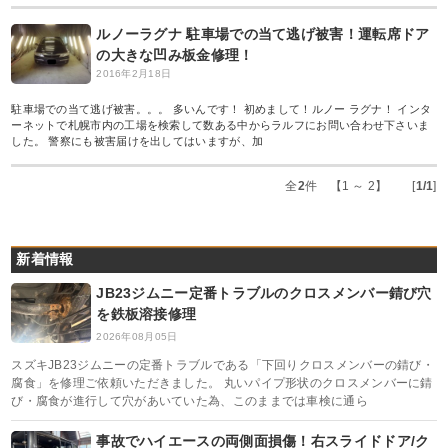
ルノーラグナ 駐車場での当て逃げ被害！運転席ドア
の大きな凹み板金修理！
2016年2月18日
駐車場での当て逃げ被害。。。 多いんです！ 初めまして！ルノー ラグナ！ インタ
ーネットで札幌市内の工場を検索して数ある中からラルフにお問い合わせ下さいま
した。 警察にも被害届けを出してはいますが、加
全
2
件 【1 ～ 2】 [
1/1
]
新着情報
JB23ジムニー定番トラブルのクロスメンバー錆び穴
を鉄板溶接修理
2026年08月05日
スズキJB23ジムニーの定番トラブルである「下回りクロスメンバーの錆び・
腐食」を修理ご依頼いただきました。 丸いパイプ形状のクロスメンバーに錆
び・腐食が進行して穴があいていた為、このままでは車検に通ら
事故でハイエースの両側面損傷！右スライドドア/ク