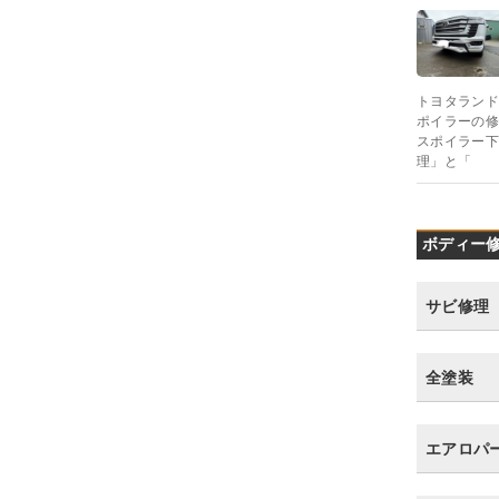
トヨタランド
ポイラーの修
スポイラー下
理」と「
ボディー修
サビ修理
全塗装
エアロパ