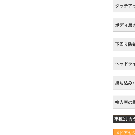
タッチア
ボディ磨
下回り防
ヘッドラ
持ち込み
輸入車の
車種別 カ
4ドアセ