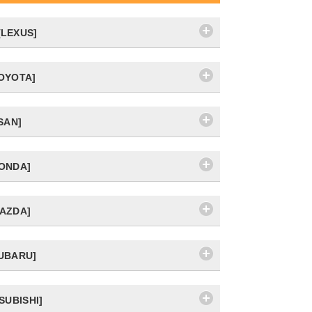
LEXUS]
OYOTA]
SAN]
ONDA]
AZDA]
UBARU]
SUBISHI]