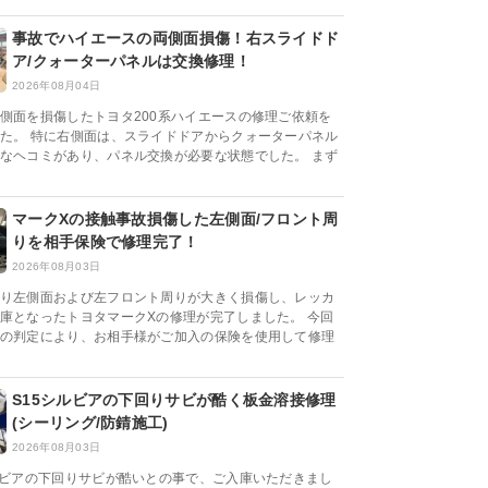
事故でハイエースの両側面損傷！右スライドド
ア/クォーターパネルは交換修理！
2026年08月04日
側面を損傷したトヨタ200系ハイエースの修理ご依頼を
た。 特に右側面は、スライドドアからクォーターパネル
なヘコミがあり、パネル交換が必要な状態でした。 まず
マークXの接触事故損傷した左側面/フロント周
りを相手保険で修理完了！
2026年08月03日
り左側面および左フロント周りが大きく損傷し、レッカ
庫となったトヨタマークXの修理が完了しました。 今回
の判定により、お相手様がご加入の保険を使用して修理
S15シルビアの下回りサビが酷く板金溶接修理
(シーリング/防錆施工)
2026年08月03日
ルビアの下回りサビが酷いとの事で、ご入庫いただきまし