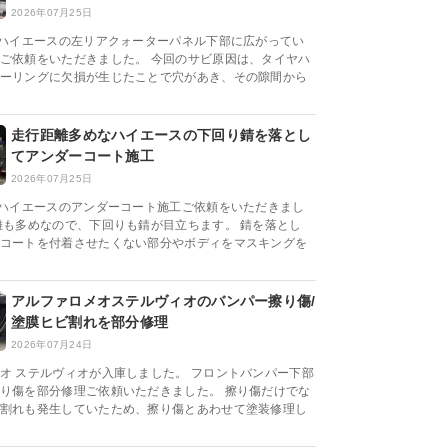
2026年07月25日
系ハイエースの左リアクォーターパネル下部に広がってい
ご依頼をいただきました。 今回のサビ原因は、タイヤハ
ーリングに欠損が生じたことで穴があき、その隙間から
走行距離多めなハイエースの下回り錆を落とし
てアンダーコート施工
2026年07月25日
系ハイエースのアンダーコート施工ご依頼をいただきまし
離も多めなので、下回りも錆が目立ちます。 錆を落とし
コートを付着させたくない部分やボディをマスキングを
アルファロメオステルヴィオのバンパー擦り傷/
塗膜ヒビ割れを部分修理
2026年07月24日
オ ステルヴィオが入庫しました。 フロントバンパー下部
り傷を部分修理ご依頼いただきました。 擦り傷だけでな
割れも発生していたため、擦り傷とあわせて塗装修理し