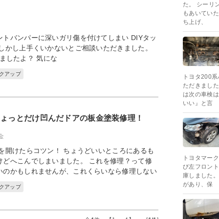
た。 シーリ
もあいていた
ち上げ、
トバンパーに深いガリ傷を付けてしまい DIYタッ
 しかし上手くいかないとご相談いただきました。
ましたよ？ 気にな
ックアップ
トヨタ200
ただきました
は次の車検は
いい』と言
ちょっとだけ凹んだドアの板金塗装修理！
金
を開けたらコツン！ ちょうどいいところにあるも
トヨタマーク
けどへこんでしまいました。 これを修理？って修
び左フロント
いのかもしれませんが、これくらいなら修理しない
庫しました。
があり、保
ックアップ