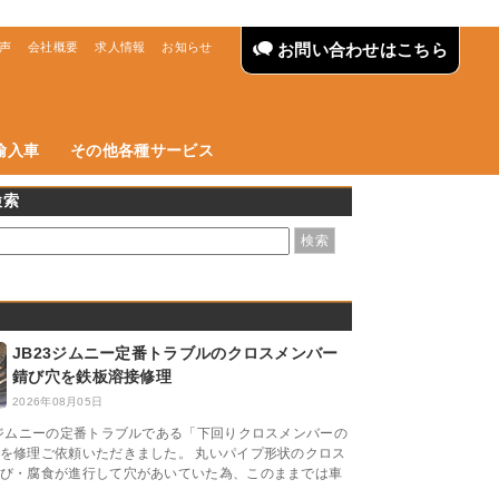
声
会社概要
求人情報
お知らせ
お問い合わせはこちら
輸入車
その他各種サービス
検索
JB23ジムニー定番トラブルのクロスメンバー
錆び穴を鉄板溶接修理
2026年08月05日
3ジムニーの定番トラブルである「下回りクロスメンバーの
を修理ご依頼いただきました。 丸いパイプ形状のクロス
び・腐食が進行して穴があいていた為、このままでは車