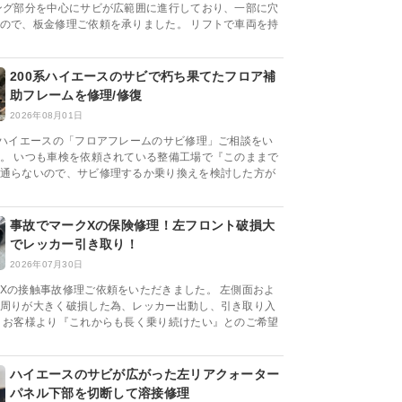
ング部分を中心にサビが広範囲に進行しており、一部に穴
ので、板金修理ご依頼を承りました。 リフトで車両を持
200系ハイエースのサビで朽ち果てたフロア補
助フレームを修理/修復
2026年08月01日
系ハイエースの「フロアフレームのサビ修理」ご相談をい
。 いつも車検を依頼されている整備工場で『このままで
通らないので、サビ修理するか乗り換えを検討した方が
事故でマークXの保険修理！左フロント破損大
でレッカー引き取り！
2026年07月30日
Xの接触事故修理ご依頼をいただきました。 左側面およ
周りが大きく破損した為、レッカー出動し、引き取り入
 お客様より『これからも長く乗り続けたい』とのご希望
ハイエースのサビが広がった左リアクォーター
パネル下部を切断して溶接修理