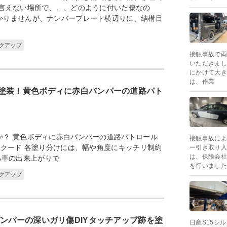
も言えない場所で、、、どのように付いた傷なの
かりませんが、ナンバープレート横辺りに、結構目
ックアップ
接触事故で両
いただきまし
にかけて大き
は、作業
塗装！黄色ボディに赤白バンパーの道路パト
か？ 黄色ボディに赤白バンパーの道路パトロール
接触事故によ
スクード 各塗り分けには、幅や角度にキッチリ制約
ー引き取り入
は、保険会社
る車の出来上がりで
を行いました
ックアップ
バンパーの深いガリ傷DIYタッチアップ跡を塗
日産S15シ