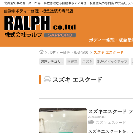
北海道で車の傷・錆・凹み・事故修理なら自動車ボディ修理・板金塗装の専門店 株式会社ラ
ボディー修理・板金塗
ボディー修理・板金塗装
スズキ エスクード
関連カテゴリ :
国産車
スズキ
SUV／ピックアップ
スズキ エスクード
スズキエスクード 
2021年8月4日
スズキ エスクード
スズキエスクードを、