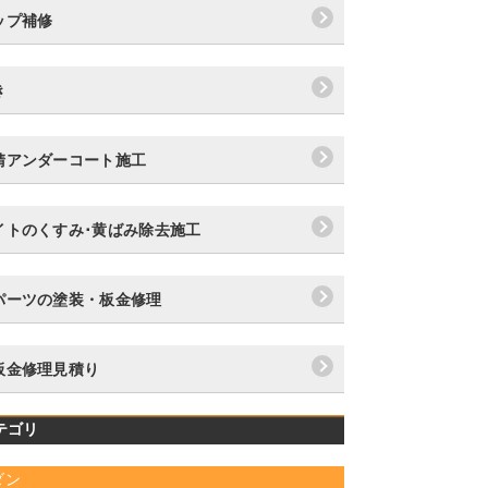
ップ補修
き
錆アンダーコート施工
イトのくすみ･黄ばみ除去施工
パーツの塗装・板金修理
板金修理見積り
テゴリ
ダン