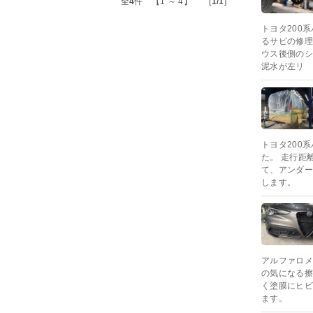
全
4
件 【1 ～ 4】 [
1/1
]
トヨタ200
るサビの修理
ウス後側のシ
泥水が左リ
トヨタ200
た。 走行距
て、アンダー
します。
アルファロメ
の気になる擦
く塗膜にヒビ
ます。