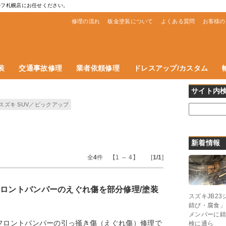
ルフ札幌店にお任せください。
修理の流れ
板金塗装について
よくある質問
お客様の
装
交通事故修理
業者依頼修理
ドレスアップ/カスタム
サイト内
スズキ SUV／ピックアップ
新着情報
全
4
件 【1 ～ 4】 [
1/1
]
フロントバンパーのえぐれ傷を部分修理/塗装
スズキJB2
錆び・腐食」
メンバーに錆
フロントバンパーの引っ掻き傷（えぐれ傷）修理で
検に通ら