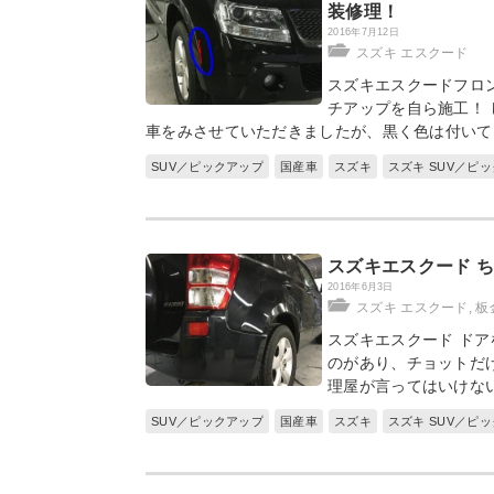
装修理！
2016年7月12日
スズキ エスクード
スズキエスクードフロン
チアップを自ら施工！
車をみさせていただきましたが、黒く色は付いて
SUV／ピックアップ
国産車
スズキ
スズキ SUV／ピ
スズキエスクード 
2016年6月3日
スズキ エスクード
,
板
スズキエスクード ドア
のがあり、チョットだ
理屋が言ってはいけな
SUV／ピックアップ
国産車
スズキ
スズキ SUV／ピ