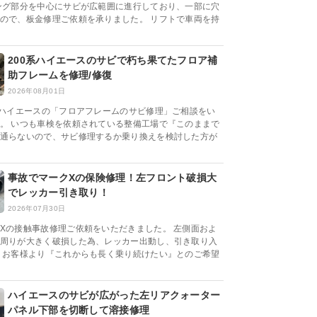
ング部分を中心にサビが広範囲に進行しており、一部に穴
ので、板金修理ご依頼を承りました。 リフトで車両を持
200系ハイエースのサビで朽ち果てたフロア補
助フレームを修理/修復
2026年08月01日
系ハイエースの「フロアフレームのサビ修理」ご相談をい
。 いつも車検を依頼されている整備工場で『このままで
通らないので、サビ修理するか乗り換えを検討した方が
事故でマークXの保険修理！左フロント破損大
でレッカー引き取り！
2026年07月30日
Xの接触事故修理ご依頼をいただきました。 左側面およ
周りが大きく破損した為、レッカー出動し、引き取り入
 お客様より『これからも長く乗り続けたい』とのご希望
ハイエースのサビが広がった左リアクォーター
パネル下部を切断して溶接修理