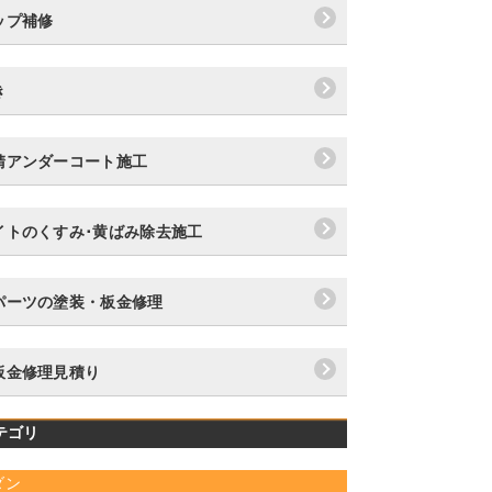
ップ補修
き
錆アンダーコート施工
イトのくすみ･黄ばみ除去施工
パーツの塗装・板金修理
板金修理見積り
テゴリ
ダン