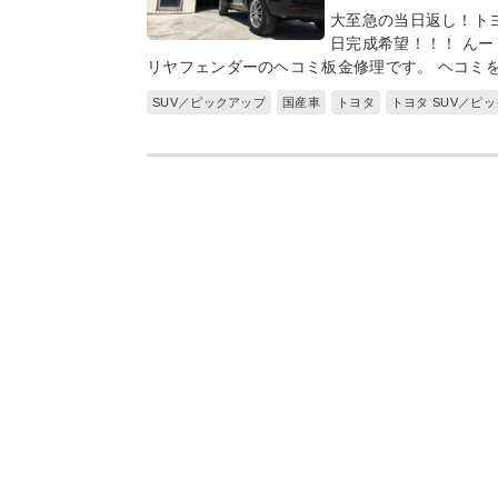
大至急の当日返し！ト
日完成希望！！！ んー
リヤフェンダーのヘコミ板金修理です。 ヘコミ
SUV／ピックアップ
国産車
トヨタ
トヨタ SUV／ピ