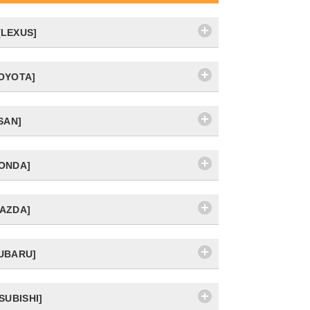
LEXUS]
OYOTA]
SAN]
ONDA]
AZDA]
UBARU]
SUBISHI]