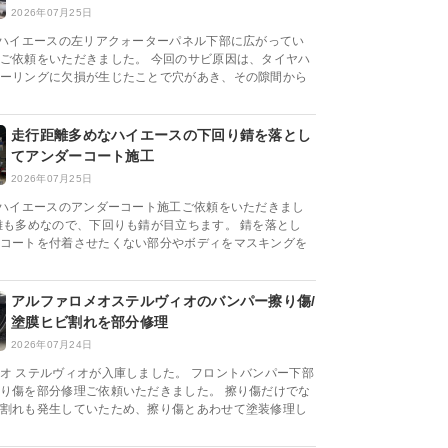
2026年07月25日
系ハイエースの左リアクォーターパネル下部に広がってい
ご依頼をいただきました。 今回のサビ原因は、タイヤハ
ーリングに欠損が生じたことで穴があき、その隙間から
走行距離多めなハイエースの下回り錆を落とし
てアンダーコート施工
2026年07月25日
系ハイエースのアンダーコート施工ご依頼をいただきまし
離も多めなので、下回りも錆が目立ちます。 錆を落とし
コートを付着させたくない部分やボディをマスキングを
アルファロメオステルヴィオのバンパー擦り傷/
塗膜ヒビ割れを部分修理
2026年07月24日
オ ステルヴィオが入庫しました。 フロントバンパー下部
り傷を部分修理ご依頼いただきました。 擦り傷だけでな
割れも発生していたため、擦り傷とあわせて塗装修理し