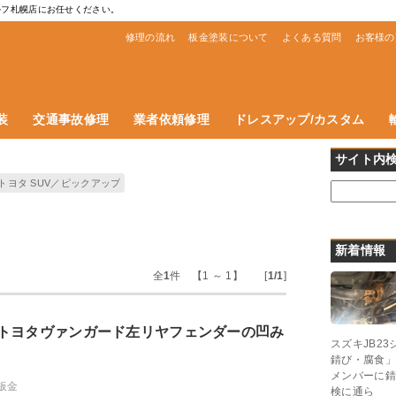
ルフ札幌店にお任せください。
修理の流れ
板金塗装について
よくある質問
お客様の
装
交通事故修理
業者依頼修理
ドレスアップ/カスタム
サイト内
トヨタ SUV／ピックアップ
新着情報
全
1
件 【1 ～ 1】 [
1/1
]
トヨタヴァンガード左リヤフェンダーの凹み
スズキJB2
錆び・腐食」
メンバーに錆
板金
検に通ら