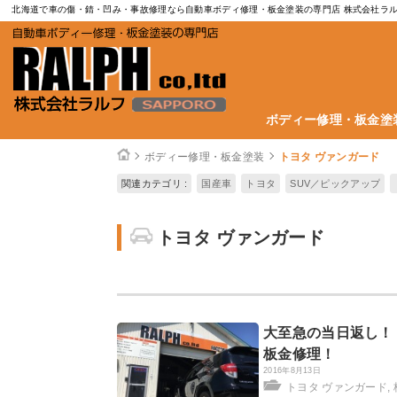
北海道で車の傷・錆・凹み・事故修理なら自動車ボディ修理・板金塗装の専門店 株式会社ラ
ボディー修理・板金塗
ボディー修理・板金塗装
トヨタ ヴァンガード
関連カテゴリ :
国産車
トヨタ
SUV／ピックアップ
トヨタ ヴァンガード
大至急の当日返し！
板金修理！
2016年8月13日
トヨタ ヴァンガード
,