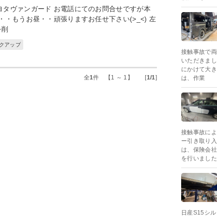
ヨタヴァンガード お電話にてのお問合せですが本
・・もうお昼・・頑張りますお任せ下さい(>_<) 左
を削
ックアップ
接触事故で両
いただきまし
にかけて大き
全
1
件 【1 ～ 1】 [
1/1
]
は、作業
接触事故によ
ー引き取り入
は、保険会社
を行いました
日産S15シ