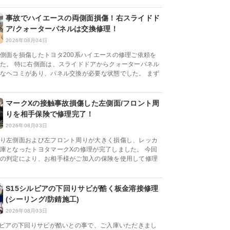
事故でハイエースの両側面損傷！右スライドド
ア/クォーターパネルは交換修理！
2026年08月04日
側面を損傷したトヨタ200系ハイエースの修理ご依頼を
た。 特に右側面は、スライドドアからクォーターパネル
なヘコミがあり、パネル交換が必要な状態でした。 まず
マークXの接触事故損傷した左側面/フロント周
りを相手保険で修理完了！
2026年08月03日
り左側面および左フロント周りが大きく損傷し、レッカ
庫となったトヨタマークXの修理が完了しました。 今回
の判定により、お相手様がご加入の保険を使用して修理
S15シルビアの下回りサビが酷く板金溶接修理
(シーリング/防錆施工)
2026年08月03日
ルビアの下回りサビが酷いとの事で、ご入庫いただきまし