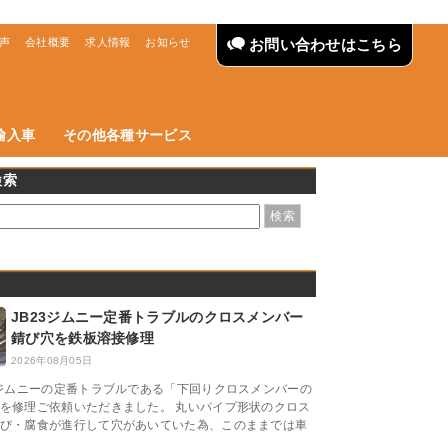
声
会社概要
求人情報
お知らせ
お問い合わせはこちら
輸入車
その他各種サービス
検索
JB23ジムニー定番トラブルのクロスメンバー
錆び穴を鉄板溶接修理
2026年08月05日
3ジムニーの定番トラブルである「下回りクロスメンバーの
を修理ご依頼いただきました。 丸いパイプ形状のクロス
び・腐食が進行して穴があいていた為、このままでは車