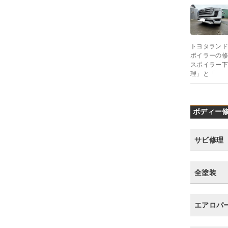
トヨタランド
ポイラーの修
スポイラー下
理」と「
ボディー修
サビ修理
全塗装
エアロパ