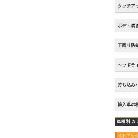
タッチア
ボディ磨
下回り防
ヘッドラ
持ち込み
輸入車の
車種別 カ
4ドアセ