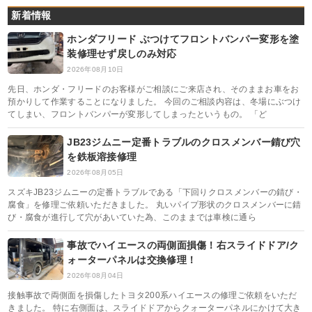
新着情報
ホンダフリード ぶつけてフロントバンパー変形を塗
装修理せず戻しのみ対応
2026年08月10日
先日、ホンダ・フリードのお客様がご相談にご来店され、そのままお車をお
預かりして作業することになりました。 今回のご相談内容は、冬場にぶつけ
てしまい、フロントバンパーが変形してしまったというもの。 「ど
JB23ジムニー定番トラブルのクロスメンバー錆び穴
を鉄板溶接修理
2026年08月05日
スズキJB23ジムニーの定番トラブルである「下回りクロスメンバーの錆び・
腐食」を修理ご依頼いただきました。 丸いパイプ形状のクロスメンバーに錆
び・腐食が進行して穴があいていた為、このままでは車検に通ら
事故でハイエースの両側面損傷！右スライドドア/ク
ォーターパネルは交換修理！
2026年08月04日
接触事故で両側面を損傷したトヨタ200系ハイエースの修理ご依頼をいただ
きました。 特に右側面は、スライドドアからクォーターパネルにかけて大き