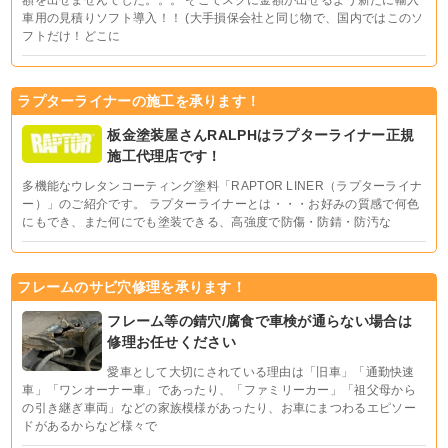
額を出せませんでした。。。 そこでスグに金額が出せるよう新たに輸入
車用の見積りソフト導入！！ (大手損保会社と同じ物で、国内ではこのソ
フトだけ！どこに
ラプターライナーの施工を承ります！
板金塗装屋さんRALPHはラプターライナー正規
施工代理店です！
多機能なウレタンコーティング塗料「RAPTOR LINER（ラプターライナ
ー）」のご紹介です。 ラプターライナーとは・・・お好みの質感で何色
にもでき、また何にでも塗装できる、高強度で防傷・防錆・防汚な
フレームのサビ穴修理を承ります！
フレーム等の錆穴/腐食で車検が通らない場合は
修理お任せください
愛車として大切にされている理由は「旧車」「通勤快速
車」「ワンオーナー車」であったり、「ファミリーカー」「祖父母から
の引き継ぎ車両」などの家族模様があったり、お車にまつわるエピソー
ドがあるからなど様々で