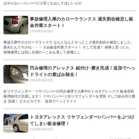
はやらない バンパーだけ安くなおしてほしいとの
事故修理入庫のカローラランクス 過失割合確定し板
金作業スタート！
2016年9月28日
事故入庫中のカローラランクス なんとなんとやっとこさ過失割合が確定しました。
揉めたんですかね・・・ さあ板金作業スタート！ そして完成！ 納車と思ったら、
保険修理とは別に左側のへこみも直して綺麗にし
凹み修理のアレックス 組付け･磨き完成！追加でヘッ
ドライトの黄ばみ除去！
2016年9月20日
右リヤフェンダー・リヤバンパーの凹み修理で入庫中のトヨタアレックス 板金塗装
修理組付け完成します！ リヤバンパーと右リヤフェンダーを塗装 そして組み付け磨
き 完成！ ピカピカです。 追加でヘッドライト
トヨタアレックス リヤフェンダー/バンパーをぶつけ
てしまい板金修理！
2016年9月16日