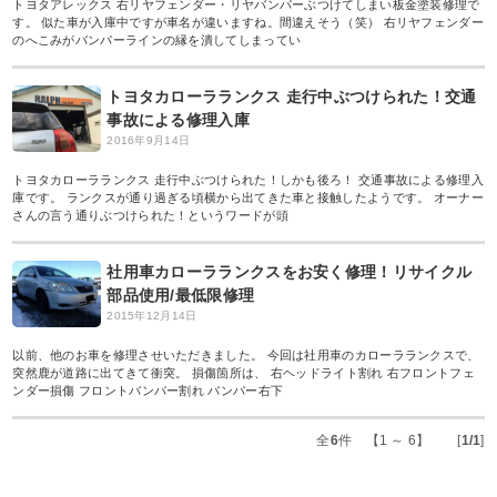
トヨタアレックス 右リヤフェンダー・リヤバンパーぶつけてしまい板金塗装修理で
す。 似た車が入庫中ですが車名が違いますね。間違えそう（笑） 右リヤフェンダー
のへこみがバンパーラインの縁を潰してしまってい
トヨタカローラランクス 走行中ぶつけられた！交通
事故による修理入庫
2016年9月14日
トヨタカローラランクス 走行中ぶつけられた！しかも後ろ！ 交通事故による修理入
庫です。 ランクスが通り過ぎる頃横から出てきた車と接触したようです。 オーナー
さんの言う通りぶつけられた！というワードが頭
社用車カローラランクスをお安く修理！リサイクル
部品使用/最低限修理
2015年12月14日
以前、他のお車を修理させいただきました。 今回は社用車のカローラランクスで、
突然鹿が道路に出てきて衝突。 損傷箇所は、 右ヘッドライト割れ 右フロントフェ
ンダー損傷 フロントバンパー割れ バンパー右下
全
6
件 【1 ～ 6】 [
1/1
]