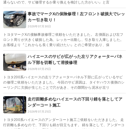
通らないので、サビ修理するか乗り換えを検討した方がいい』と言
事故でマークXの保険修理！左フロント破損大でレッ
カー引き取り！
2026年07月30日
トヨタマークXの接触事故修理ご依頼をいただきました。 左側面および左フ
ロント周りが大きく破損した為、レッカー出動し、引き取り入庫しました。
お客様より『これからも長く乗り続けたい』とのご希望があり、保
ハイエースのサビが広がった左リアクォーターパネ
ル下部を切断して溶接修理
2026年07月25日
トヨタ200系ハイエースの左リアクォーターパネル下部に広がっているサビ
の修理ご依頼をいただきました。 今回のサビ原因は、タイヤハウス後側のシ
ーリングに欠損が生じたことで穴があき、その隙間から泥水が左リ
走行距離多めなハイエースの下回り錆を落としてア
ンダーコート施工
2026年07月25日
トヨタ200系ハイエースのアンダーコート施工ご依頼をいただきました。 走
行距離も多めなので、下回りも錆が目立ちます。 錆を落として、アンダーコ