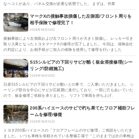
なヘコミがあり、パネル交換が必要な状態でした。 まずは、作業
マークXの接触事故損傷した左側面/フロント周りを
相手保険で修理完了！
2026年08月03日
接触事故により左側面および左フロント周りが大きく損傷し、レッカー引き
取り入庫となったトヨタマークXの修理が完了しました。 今回は、保険会社
の判定により、お相手様がご加入の保険を使用して修理を行いました
S15シルビアの下回りサビが酷く板金溶接修理(シー
リング/防錆施工)
2026年08月03日
日産S15シルビアの下回りサビが酷いとの事で、ご入庫いただきました。 シ
ーリング部分を中心にサビが広範囲に進行しており、一部に穴もあいていた
ので、板金修理ご依頼を承りました。 リフトで車両を持ち上げ、
200系ハイエースのサビで朽ち果てたフロア補助フレ
ームを修理/修復
2026年08月01日
トヨタ200系ハイエースの「フロアフレームのサビ修理」ご相談をいただき
ました。 いつも車検を依頼されている整備工場で『このままでは次の車検は