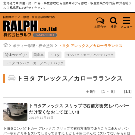
北海道で車の傷・錆・凹み・事故修理なら自動車ボディ修理・板金塗装の専門店 株式会社ラ
ルフ札幌店にお任せください。
お問合せ
検索
メニュー
ボディー修理・板金塗装
トヨタ アレックス／カローラランクス
関連カテゴリ :
国産車
トヨタ
コンパクトカー／ハッチバック
トヨタ コンパクトカー／ハッチバック
トヨタ アレックス／カローラランクス
全
6
件 【1 ～ 6】 [
1/1
]
トヨタアレックス スリップで右前方衝突もバンパー
だけ安くなおしてほしい‼︎
2017年12月15日
トヨタコンパクトカー アレックス スリップで右前方衝突であちこちに歪みが バン
パー横もグリルもズレてしまってますね しかし今回はそんなにズレてないからも他