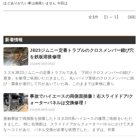
ほどありがたい事は御座いません 今回は
全
1
件 【1 ～ 1】 [
1/1
]
新着情報
JB23ジムニー定番トラブルのクロスメンバー錆び穴
を鉄板溶接修理
2026年08月05日
スズキJB23ジムニーの定番トラブルである「下回りクロスメンバーの錆び・
腐食」を修理ご依頼いただきました。 丸いパイプ形状のクロスメンバーに錆
び・腐食が進行して穴があいていた為、このままでは車検に通ら
事故でハイエースの両側面損傷！右スライドドア/ク
ォーターパネルは交換修理！
2026年08月04日
接触事故で両側面を損傷したトヨタ200系ハイエースの修理ご依頼をいただ
きました。 特に右側面は、スライドドアからクォーターパネルにかけて大き
なヘコミがあり、パネル交換が必要な状態でした。 まずは、作業