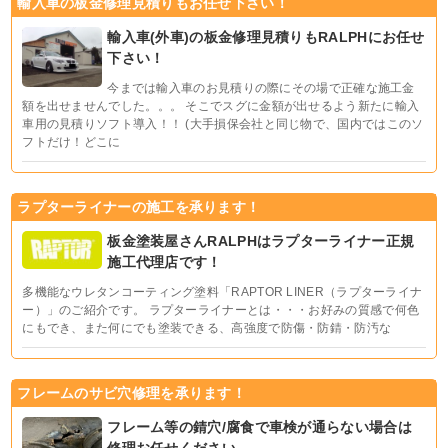
輸入車の板金修理見積りもお任せ下さい！
輸入車(外車)の板金修理見積りもRALPHにお任せ
下さい！
今までは輸入車のお見積りの際にその場で正確な施工金
額を出せませんでした。。。 そこでスグに金額が出せるよう新たに輸入
車用の見積りソフト導入！！ (大手損保会社と同じ物で、国内ではこのソ
フトだけ！どこに
ラプターライナーの施工を承ります！
板金塗装屋さんRALPHはラプターライナー正規
施工代理店です！
多機能なウレタンコーティング塗料「RAPTOR LINER（ラプターライナ
ー）」のご紹介です。 ラプターライナーとは・・・お好みの質感で何色
にもでき、また何にでも塗装できる、高強度で防傷・防錆・防汚な
フレームのサビ穴修理を承ります！
フレーム等の錆穴/腐食で車検が通らない場合は