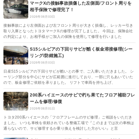
マークXの接触事故損傷した左側面/フロント周りを
相手保険で修理完了！
2026年08月03日
接触事故により左側面および左フロント周りが大きく損傷し、レッカー引き
取り入庫となったトヨタマークXの修理が完了しました。 今回は、保険会社
の判定により、お相手様がご加入の保険を使用して修理を行いました
S15シルビアの下回りサビが酷く板金溶接修理(シー
リング/防錆施工)
2026年08月03日
日産S15シルビアの下回りサビが酷いとの事で、ご入庫いただきました。 シ
ーリング部分を中心にサビが広範囲に進行しており、一部に穴もあいていた
ので、板金修理ご依頼を承りました。 リフトで車両を持ち上げ、
200系ハイエースのサビで朽ち果てたフロア補助フレ
ームを修理/修復
2026年08月01日
トヨタ200系ハイエースの「フロアフレームのサビ修理」ご相談をいただき
ました。 いつも車検を依頼されている整備工場で『このままでは次の車検は
通らないので、サビ修理するか乗り換えを検討した方がいい』と言