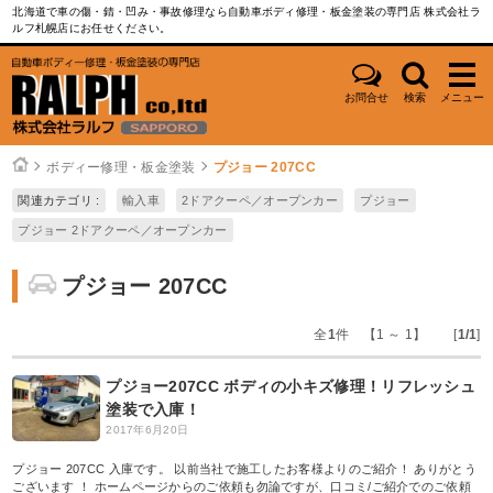
北海道で車の傷・錆・凹み・事故修理なら自動車ボディ修理・板金塗装の専門店 株式会社ラ
ルフ札幌店にお任せください。
お問合せ
検索
メニュー
ボディー修理・板金塗装
プジョー 207CC
関連カテゴリ :
輸入車
2ドアクーペ／オープンカー
プジョー
プジョー 2ドアクーペ／オープンカー
プジョー 207CC
全
1
件 【1 ～ 1】 [
1/1
]
プジョー207CC ボディの小キズ修理！リフレッシュ
塗装で入庫！
2017年6月20日
プジョー 207CC 入庫です。 以前当社で施工したお客様よりのご紹介！ ありがとう
ございます ！ ホームページからのご依頼も勿論ですが、口コミ/ご紹介でのご依頼