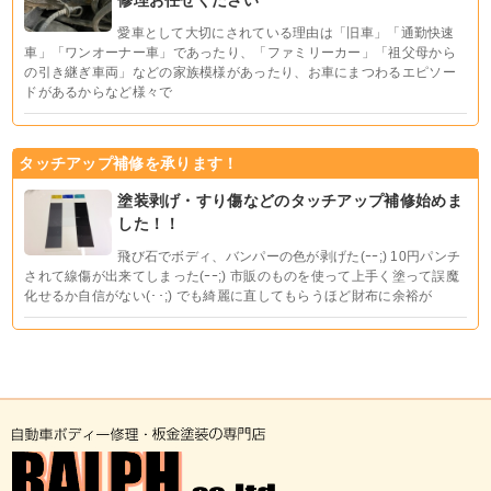
修理お任せください
愛車として大切にされている理由は「旧車」「通勤快速
車」「ワンオーナー車」であったり、「ファミリーカー」「祖父母から
の引き継ぎ車両」などの家族模様があったり、お車にまつわるエピソー
ドがあるからなど様々で
タッチアップ補修を承ります！
塗装剥げ・すり傷などのタッチアップ補修始めま
した！！
飛び石でボディ、バンパーの色が剥げた(ｰｰ;) 10円パンチ
されて線傷が出来てしまった(ｰｰ;) 市販のものを使って上手く塗って誤魔
化せるか自信がない(･･;) でも綺麗に直してもらうほど財布に余裕が