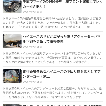
事故でマークXの保険修理！左フロント破損大でレッ
カー引き取り！
2026年07月30日
トヨタマークXの接触事故修理ご依頼をいただきました。 左側面および左フ
ロント周りが大きく破損した為、レッカー出動し、引き取り入庫しました。
お客様より『これからも長く乗り続けたい』とのご希望があり、保
ハイエースのサビが広がった左リアクォーターパネ
ル下部を切断して溶接修理
2026年07月25日
トヨタ200系ハイエースの左リアクォーターパネル下部に広がっているサビ
の修理ご依頼をいただきました。 今回のサビ原因は、タイヤハウス後側のシ
ーリングに欠損が生じたことで穴があき、その隙間から泥水が左リ
走行距離多めなハイエースの下回り錆を落としてア
ンダーコート施工
2026年07月25日
トヨタ200系ハイエースのアンダーコート施工ご依頼をいただきました。 走
行距離も多めなので、下回りも錆が目立ちます。 錆を落として、アンダーコ
ートを付着させたくない部分やボディをマスキングをします。