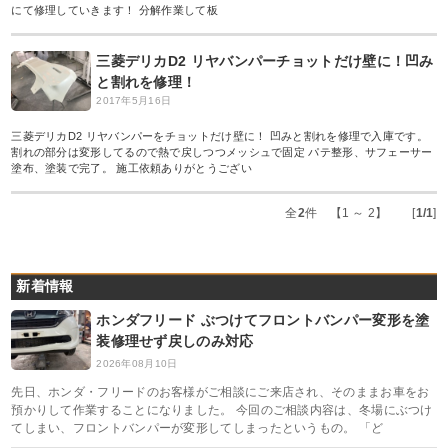
にて修理していきます！ 分解作業して板
三菱デリカD2 リヤバンパーチョットだけ壁に！凹み
と割れを修理！
2017年5月16日
三菱デリカD2 リヤバンパーをチョットだけ壁に！ 凹みと割れを修理で入庫です。
割れの部分は変形してるので熱で戻しつつメッシュで固定 パテ整形、サフェーサー
塗布、塗装で完了。 施工依頼ありがとうござい
全
2
件 【1 ～ 2】 [
1/1
]
新着情報
ホンダフリード ぶつけてフロントバンパー変形を塗
装修理せず戻しのみ対応
2026年08月10日
先日、ホンダ・フリードのお客様がご相談にご来店され、そのままお車をお
預かりして作業することになりました。 今回のご相談内容は、冬場にぶつけ
てしまい、フロントバンパーが変形してしまったというもの。 「ど