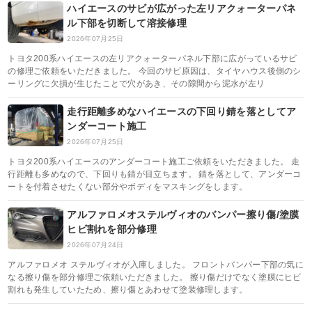
ハイエースのサビが広がった左リアクォーターパネ
ル下部を切断して溶接修理
2026年07月25日
トヨタ200系ハイエースの左リアクォーターパネル下部に広がっているサビ
の修理ご依頼をいただきました。 今回のサビ原因は、タイヤハウス後側のシ
ーリングに欠損が生じたことで穴があき、その隙間から泥水が左リ
走行距離多めなハイエースの下回り錆を落としてア
ンダーコート施工
2026年07月25日
トヨタ200系ハイエースのアンダーコート施工ご依頼をいただきました。 走
行距離も多めなので、下回りも錆が目立ちます。 錆を落として、アンダーコ
ートを付着させたくない部分やボディをマスキングをします。
アルファロメオステルヴィオのバンパー擦り傷/塗膜
ヒビ割れを部分修理
2026年07月24日
アルファロメオ ステルヴィオが入庫しました。 フロントバンパー下部の気に
なる擦り傷を部分修理ご依頼いただきました。 擦り傷だけでなく塗膜にヒビ
割れも発生していたため、擦り傷とあわせて塗装修理します。