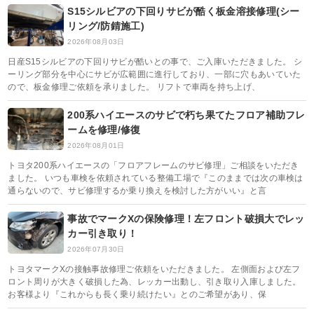
S15シルビアの下回りサビが酷く板金溶接修理(シー
リング/防錆施工)
2026年08月03日
日産S15シルビアの下回りサビが酷いとの事で、ご入庫いただきました。 シ
ーリング部分を中心にサビが広範囲に進行しており、一部に穴もあいていた
ので、板金修理ご依頼を承りました。 リフトで車両を持ち上げ、
200系ハイエースのサビで朽ち果てたフロア補助フレ
ームを修理/修復
2026年08月01日
トヨタ200系ハイエースの「フロアフレームのサビ修理」ご相談をいただき
ました。 いつも車検を依頼されている整備工場で『このままでは次の車検は
通らないので、サビ修理するか乗り換えを検討した方がいい』と言
事故でマークXの保険修理！左フロント破損大でレッ
カー引き取り！
2026年07月30日
トヨタマークXの接触事故修理ご依頼をいただきました。 左側面および左フ
ロント周りが大きく破損した為、レッカー出動し、引き取り入庫しました。
お客様より『これからも長く乗り続けたい』とのご希望があり、保