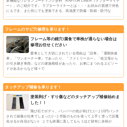
多機能なウレタンコーティング塗料「RAPTOR LINER（ラプターライナ
ー）」のご紹介です。 ラプターライナーとは・・・お好みの質感で何色
にもでき、また何にでも塗装できる、高強度で防傷・防錆・防汚な
フレームのサビ穴修理を承ります！
フレーム等の錆穴/腐食で車検が通らない場合は
修理お任せください
愛車として大切にされている理由は「旧車」「通勤快速
車」「ワンオーナー車」であったり、「ファミリーカー」「祖父母から
の引き継ぎ車両」などの家族模様があったり、お車にまつわるエピソー
ドがあるからなど様々で
タッチアップ補修を承ります！
塗装剥げ・すり傷などのタッチアップ補修始めま
した！！
飛び石でボディ、バンパーの色が剥げた(ｰｰ;) 10円パンチ
されて線傷が出来てしまった(ｰｰ;) 市販のものを使って上手く塗って誤魔
化せるか自信がない(･･;) でも綺麗に直してもらうほど財布に余裕が