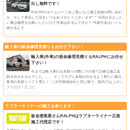
出し無料です！
RALPHのホームページをご覧になり施工依頼や問い合わ
せ、そして来店して頂きいつもありがとうございます^ ^ 今回お伝えした
い事は修理をお願いしたいけど代車は出るんですか？ 代車代金はいくら
掛かるんで
輸入車の板金修理見積りもお任せ下さい！
輸入車(外車)の板金修理見積りもRALPHにお任せ
下さい！
今までは輸入車のお見積りの際にその場で正確な施工金
額を出せませんでした。。。 そこでスグに金額が出せるよう新たに輸入
車用の見積りソフト導入！！ (大手損保会社と同じ物で、国内ではこのソ
フトだけ！どこに
ラプターライナーの施工を承ります！
板金塗装屋さんRALPHはラプターライナー正規
施工代理店です！