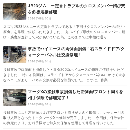
JB23ジムニー定番トラブルのクロスメンバー錆び穴
を鉄板溶接修理
2026年08月05日
スズキJB23ジムニーの定番トラブルである「下回りクロスメンバーの錆び・
腐食」を修理ご依頼いただきました。 丸いパイプ形状のクロスメンバーに錆
び・腐食が進行して穴があいていた為、このままでは車検に通ら
事故でハイエースの両側面損傷！右スライドドア/ク
ォーターパネルは交換修理！
2026年08月04日
接触事故で両側面を損傷したトヨタ200系ハイエースの修理ご依頼をいただ
きました。 特に右側面は、スライドドアからクォーターパネルにかけて大き
なヘコミがあり、パネル交換が必要な状態でした。 まずは、作業
マークXの接触事故損傷した左側面/フロント周りを
相手保険で修理完了！
2026年08月03日
接触事故により左側面および左フロント周りが大きく損傷し、レッカー引き
取り入庫となったトヨタマークXの修理が完了しました。 今回は、保険会社
の判定により、お相手様がご加入の保険を使用して修理を行いました