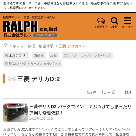
北海道で車の傷・錆・凹み・事故修理なら自動車ボディ修理・板金塗装の専門店 株式会社ラ
ルフ札幌店にお任せください。
お問合せ
検索
メニュー
ボディー修理・板金塗装
三菱 デリカD:2
関連カテゴリ :
国産車
三菱
コンパクトカー／ハッチバック
三菱 コンパクトカー／ハッチバック
三菱 デリカD:2
全
2
件 【1 ～ 2】 [
1/1
]
三菱デリカD2 バックでドン！？ぶつけてしまったリ
ア周り修理依頼！
2019年10月22日
三菱デリカD2入庫です^ ^ バックでぶつけてしまってリアゲートとリアバンパーが
ベッコリ… なかなかの損傷ですね(･･;) 自損事故ですので費用を抑えて、板金修理