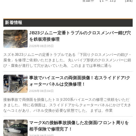
全
12
件 【1 ～ 12】 [
1/1
]
新着情報
JB23ジムニー定番トラブルのクロスメンバー錆び穴
を鉄板溶接修理
2026年08月05日
スズキJB23ジムニーの定番トラブルである「下回りクロスメンバーの錆び・
腐食」を修理ご依頼いただきました。 丸いパイプ形状のクロスメンバーに錆
び・腐食が進行して穴があいていた為、このままでは車検に通ら
事故でハイエースの両側面損傷！右スライドドア/ク
ォーターパネルは交換修理！
2026年08月04日
接触事故で両側面を損傷したトヨタ200系ハイエースの修理ご依頼をいただ
きました。 特に右側面は、スライドドアからクォーターパネルにかけて大き
なヘコミがあり、パネル交換が必要な状態でした。 まずは、作業
マークXの接触事故損傷した左側面/フロント周りを
相手保険で修理完了！
2026年08月03日