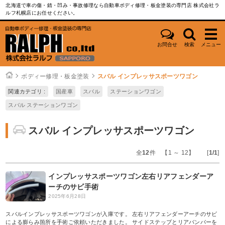
北海道で車の傷・錆・凹み・事故修理なら自動車ボディ修理・板金塗装の専門店 株式会社ラ
ルフ札幌店にお任せください。
お問合せ
検索
メニュー
ボディー修理・板金塗装
スバル インプレッサスポーツワゴン
関連カテゴリ :
国産車
スバル
ステーションワゴン
スバル ステーションワゴン
スバル インプレッサスポーツワゴン
全
12
件 【1 ～ 12】 [
1/1
]
インプレッサスポーツワゴン左右リアフェンダーア
ーチのサビ手術
2025年6月28日
スバルインプレッサスポーツワゴンが入庫です。 左右リアフェンダーアーチのサビ
による膨らみ箇所を手術ご依頼いただきました。 サイドステップとリアバンパーを