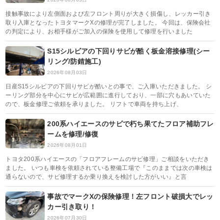
接触事故により左側面および左フロント周りが大きく損傷し、レッカー引き
取り入庫となったトヨタマークXの修理が完了しました。 今回は、保険会社
の判定により、お相手様がご加入の保険を使用して修理を行いました
S15シルビアの下回りサビが酷く板金溶接修理(シー
リング/防錆施工)
2026年08月03日
日産S15シルビアの下回りサビが酷いとの事で、ご入庫いただきました。 シ
ーリング部分を中心にサビが広範囲に進行しており、一部に穴もあいていた
ので、板金修理ご依頼を承りました。 リフトで車両を持ち上げ、
200系ハイエースのサビで朽ち果てたフロア補助フレ
ームを修理/修復
2026年08月01日
トヨタ200系ハイエースの「フロアフレームのサビ修理」ご相談をいただき
ました。 いつも車検を依頼されている整備工場で『このままでは次の車検は
通らないので、サビ修理するか乗り換えを検討した方がいい』と言
事故でマークXの保険修理！左フロント破損大でレッ
カー引き取り！
2026年07月30日