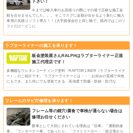
下さい！
今までは輸入車のお見積りの際にその場で正確な施工金
額を出せませんでした。。。 そこでスグに金額が出せるよう新たに輸入
車用の見積りソフト導入！！ (大手損保会社と同じ物で、国内ではこのソ
フトだけ！どこに
ラプターライナーの施工を承ります！
板金塗装屋さんRALPHはラプターライナー正規
施工代理店です！
多機能なウレタンコーティング塗料「RAPTOR LINER（ラプターライナ
ー）」のご紹介です。 ラプターライナーとは・・・お好みの質感で何色
にもでき、また何にでも塗装できる、高強度で防傷・防錆・防汚な
フレームのサビ穴修理を承ります！
フレーム等の錆穴/腐食で車検が通らない場合は
修理お任せください
愛車として大切にされている理由は「旧車」「通勤快速
車」「ワンオーナー車」であったり、「ファミリーカー」「祖父母から