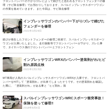
フロントバンパーの下がり/ズレによって錆びたと思われるフロントフェンダーの修
理（サビ除去修理）でお預かりしております、スバルインプレッサスポーツワゴン
の作業を進めていきます。 また今回は、サビ除去修理
インプレッサワゴンのバンパー下がり/ズレで錆びた
フェンダーを修理
2021年3月29日
錆びが発生したフロントフェンダーの修理ご依頼で、スバルインプレッサスポーツ
ワゴンが入庫いたしました。 走行振動等でフロントバンパーが下がり、ズレた事
で、タイヤハウス側のフロントバンパーとフロントフェン
インプレッサワゴンWRXのバンパー塗装剥がれ/ヒビ
割れ原因点検
2021年2月15日
MT車両が人気のスバルインプレッサスポーツワゴンWRXが入庫です。 フロントバ
ンパーをHITして「塗装割れ」が出来てしまったそうです。その塗装割れを確認し
た際に、「塗装剥がれ」がある事と「ヒビ割れ」箇
スバルインプレッサワゴンWRCスポーツ衝突事故！
保険を使って修理‼︎
2018年8月4日