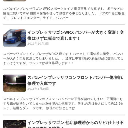
スバルインプレッサワゴン WRCスポーツタイプ 衝突事故で入庫です。 相手などの
情報は無いですが 自動車保険を使って修理する事となりました。 ドアの凹みは板金
で、 フロントフェンダー、ライト、バンパー
インプレッサワゴンWRX バンパーが大きく変形！交
換はせずに板金で直します！
2015年10月3日
スポーツワゴン！インプレッサWRX入庫です！ バックして 電信柱に衝突。 バンパ
ーが大きく凹み変形してしまいました。。 通常は中古部品や新品部品に交換してし
まいそうですが、ラルフでは板金修理します！！
スバルインプレッサワゴンフロントバンパー傷/割れ
修理で入庫です
2015年5月26日
スバルインプレッサワゴンのフロントバンパーの下部が割れてしまい、正面側にも
すり傷が結構付いてしまった為修理のご依頼です。 割れの方は長さにして約12,3セ
ンチ。結構なダメージです。 修理の方法としては
インプレッサワゴン 他店修理跡からのサビ/仕上り不