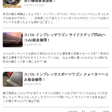
良の修復板金塗装！
2014年11月28日
本日の施工車輌はこちらです！ インプレッサワゴン フロントバンパーにこすったキ
ズがあるのですが。。。 以前直したであろうフェンダーからのサビ バンパーは缶ス
プレーでも塗ったような跡が ∑(ﾟДﾟ) こ
スバル インプレッサワゴン サイドステップ凹み(ヘ
コみ)板金修理！
2014年5月7日
ゴールデンウィークも終わり本日からラルフも通常通り営業スタートです^ ^ 本日の
施工入庫車です(^o^)/ サイドステップヘコみ。 なんか横に擦ったかのように伸びる
凹みの施工って多く感じます^^; 縁
スバル インプレッサスポーツワゴン クォーターヘコ
み板金修理！
2014年2月5日
施工箇所はこちら(^o^)/ 右クォーターに出来たヘコみです(^-^) いつものよーに引き
出してぇ〜 平らになったところでペーパーで研いでぇ〜 サフェーサーを吹きあげ、
この通り平らに(^^) 後は下処