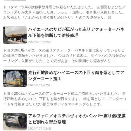
トヨタマークXの接触事故修理ご依頼をいただきました。 左側面および左フ
ロント周りが大きく破損した為、レッカー出動し、引き取り入庫しました。
お客様より『これからも長く乗り続けたい』とのご希望があり、保
ハイエースのサビが広がった左リアクォーターパネ
ル下部を切断して溶接修理
2026年07月25日
トヨタ200系ハイエースの左リアクォーターパネル下部に広がっているサビ
の修理ご依頼をいただきました。 今回のサビ原因は、タイヤハウス後側のシ
ーリングに欠損が生じたことで穴があき、その隙間から泥水が左リ
走行距離多めなハイエースの下回り錆を落としてア
ンダーコート施工
2026年07月25日
トヨタ200系ハイエースのアンダーコート施工ご依頼をいただきました。 走
行距離も多めなので、下回りも錆が目立ちます。 錆を落として、アンダーコ
ートを付着させたくない部分やボディをマスキングをします。
アルファロメオステルヴィオのバンパー擦り傷/塗膜
ヒビ割れを部分修理
2026年07月24日