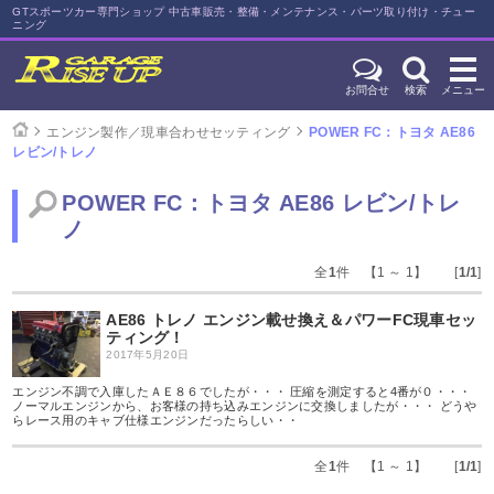
GTスポーツカー専門ショップ 中古車販売・整備・メンテナンス・パーツ取り付け・チュー
ニング
お問合せ
検索
メニュー
エンジン製作／現車合わせセッティング
POWER FC：トヨタ AE86
レビン/トレノ
POWER FC：トヨタ AE86 レビン/トレ
ノ
全
1
件 【1 ～ 1】 [
1/1
]
AE86 トレノ エンジン載せ換え＆パワーFC現車セッ
ティング！
2017年5月20日
エンジン不調で入庫したＡＥ８６でしたが・・・ 圧縮を測定すると4番が０・・・
ノーマルエンジンから、お客様の持ち込みエンジンに交換しましたが・・・ どうや
らレース用のキャブ仕様エンジンだったらしい・・
全
1
件 【1 ～ 1】 [
1/1
]