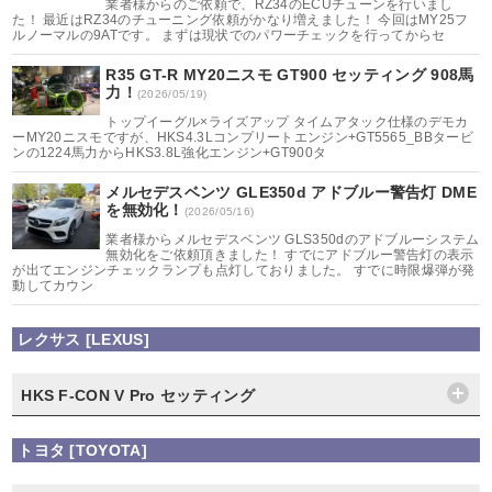
業者様からのご依頼で、RZ34のECUチューンを行いまし
た！ 最近はRZ34のチューニング依頼がかなり増えました！ 今回はMY25フ
ルノーマルの9ATです。 まずは現状でのパワーチェックを行ってからセ
R35 GT-R MY20ニスモ GT900 セッティング 908馬
力！
(2026/05/19)
トップイーグル×ライズアップ タイムアタック仕様のデモカ
ーMY20ニスモですが、HKS4.3Lコンプリートエンジン+GT5565_BBタービ
ンの1224馬力からHKS3.8L強化エンジン+GT900タ
メルセデスベンツ GLE350d アドブルー警告灯 DME
を無効化！
(2026/05/16)
業者様からメルセデスベンツ GLS350dのアドブルーシステム
無効化をご依頼頂きました！ すでにアドブルー警告灯の表示
が出てエンジンチェックランプも点灯しておりました。 すでに時限爆弾が発
動してカウン
レクサス [LEXUS]
HKS F-CON V Pro セッティング
トヨタ [TOYOTA]