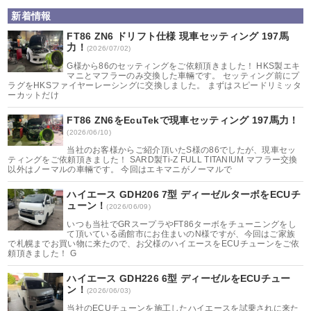
新着情報
FT86 ZN6 ドリフト仕様 現車セッティング 197馬
力！
(2026/07/02)
G様から86のセッティングをご依頼頂きました！ HKS製エキ
マニとマフラーのみ交換した車輛です。 セッティング前にプ
ラグをHKSファイヤーレーシングに交換しました。 まずはスピードリミッタ
ーカットだけ
FT86 ZN6をEcuTekで現車セッティング 197馬力！
(2026/06/10)
当社のお客様からご紹介頂いたS様の86でしたが、現車セッ
ティングをご依頼頂きました！ SARD製Ti-Z FULL TITANIUM マフラー交換
以外はノーマルの車輛です。 今回はエキマニがノーマルで
ハイエース GDH206 7型 ディーゼルターボをECUチ
ューン！
(2026/06/09)
いつも当社でGRスープラやFT86ターボをチューニングをし
て頂いている函館市にお住まいのN様ですが、今回はご家族
で札幌までお買い物に来たので、お父様のハイエースをECUチューンをご依
頼頂きました！ G
ハイエース GDH226 6型 ディーゼルをECUチュー
ン！
(2026/06/03)
当社のECUチューンを施工したハイエースを試乗されに来た