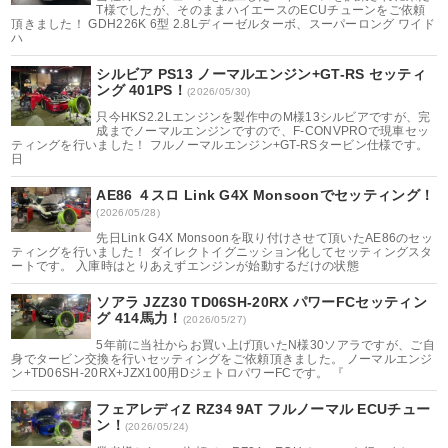
T様でしたが、そのままハイエースのECUチューンをご依頼
頂きました！ GDH226K 6型 2.8Lディーゼルターボ、スーパーロング ワイド
ハ
シルビア PS13 ノーマルエンジン+GT-RS セッティ
ング 401PS！
(2026/05/30)
只今HKS2.2Lエンジンを製作中のM様13シルビアですが、完
成までノーマルエンジンですので、F-CONVPROで現車セッ
ティングを行いました！ フルノーマルエンジン+GT-RSタービン仕様です。
日
AE86 ４スロ Link G4X Monsoonでセッティング！
(2026/05/28)
先日Link G4X Monsoonを取り付けさせて頂いたAE86のセッ
ティングを行いました！ ダイレクトイグニッション化してセッティングスタ
ートです。 入庫時はとりあえずエンジンが始動するだけの状態
ソアラ JZZ30 TD06SH-20RX パワーFCセッティン
グ 414馬力！
(2026/05/27)
5年前に当社からお買い上げ頂いたN様30ソアラですが、ご自
身でタービン交換を行いセッティングをご依頼頂きました。 ノーマルエンジ
ン+TD06SH-20RX+JZX100用DジェトロパワーFCです。 『
フェアレディZ RZ34 9AT フルノーマル ECUチュー
ン！
(2026/05/24)