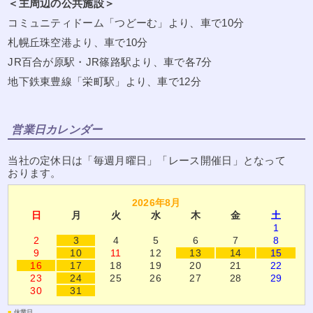
＜主周辺の公共施設＞
コミュニティドーム「つどーむ」より、車で10分
札幌丘珠空港より、車で10分
JR百合が原駅・JR篠路駅より、車で各7分
地下鉄東豊線「栄町駅」より、車で12分
営業日カレンダー
当社の定休日は「毎週月曜日」「レース開催日」となって
おります。
2026年8月
日
月
火
水
木
金
土
1
2
3
4
5
6
7
8
9
10
11
12
13
14
15
16
17
18
19
20
21
22
23
24
25
26
27
28
29
30
31
■
休業日