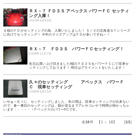
ＲＸ－７ ＦＤ３Ｓ アペックス パワーＦＣ セッティ
ング入庫！
2010年4月30日
Ｓ様のＦＤがセッティングの為、入庫いたしました！ ５／３の北海道ＧＴシリーズ
に向けてセッティング！ 今年のライズアップはＦＤが多いですね～！
ＲＸ－７ ＦＤ３Ｓ パワーＦＣセッティング！
2009年11月7日
先日お買い上げ頂きましたI様のＦＤ３ＳをパワーＦＣにて現車セ
ッティングしております！ 明日はアライメントをいたします！
久々のセッティング アペックス パワーＦ
Ｃ 現車セッティング
2008年4月15日
いやぁ～久々に、セッティングしました。冬の間は、現車セッティングが出来ない
ので、春一番目のセッティングは、勘が戻るまでアレやコレやで時間が掛かっちゃ
います・・・・・ ↑アペックスのパワーFCです。
全
18
件 【1 ～ 18】 [
1/1
]