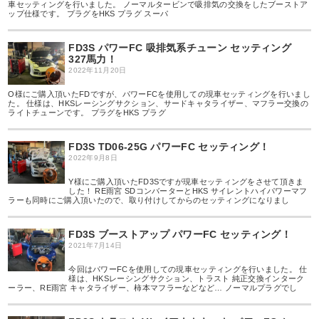
車セッティングを行いました。 ノーマルタービンで吸排気の交換をしたブーストア
ップ仕様です。 プラグをHKS プラグ スーパ
FD3S パワーFC 吸排気系チューン セッティング
327馬力！
2022年11月20日
O様にご購入頂いたFDですが、パワーFCを使用しての現車セッティングを行いまし
た。 仕様は、HKSレーシングサクション、サードキャタライザー、マフラー交換の
ライトチューンです。 プラグをHKS プラグ
FD3S TD06-25G パワーFC セッティング！
2022年9月8日
Y様にご購入頂いたFD3Sですが現車セッティングをさせて頂きま
した！ RE雨宮 SDコンバーターとHKS サイレントハイパワーマフ
ラーも同時にご購入頂いたので、取り付けしてからのセッティングになりまし
FD3S ブーストアップ パワーFC セッティング！
2021年7月14日
今回はパワーFCを使用しての現車セッティングを行いました。 仕
様は、HKSレーシングサクション、トラスト 純正交換インターク
ーラー、RE雨宮 キャタライザー、柿本マフラーなどなど… ノーマルプラグでし