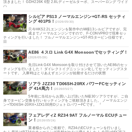
頂きました！ GDH226K 6型 2.8Lディーゼルターボ、スーパーロング ワイド
ハ
シルビア PS13 ノーマルエンジン+GT-RS セッティ
ング 401PS！
(2026/05/30)
只今HKS2.2Lエンジンを製作中のM様13シルビアですが、完
成までノーマルエンジンですので、F-CONVPROで現車セッ
ティングを行いました！ フルノーマルエンジン+GT-RSタービン仕様です。
日
AE86 ４スロ Link G4X Monsoonでセッティング！
(2026/05/28)
先日Link G4X Monsoonを取り付けさせて頂いたAE86のセッ
ティングを行いました！ ダイレクトイグニッション化してセッティングスタ
ートです。 入庫時はとりあえずエンジンが始動するだけの状態
ソアラ JZZ30 TD06SH-20RX パワーFCセッティン
グ 414馬力！
(2026/05/27)
5年前に当社からお買い上げ頂いたN様30ソアラですが、ご自
身でタービン交換を行いセッティングをご依頼頂きました。 ノーマルエンジ
ン+TD06SH-20RX+JZX100用DジェトロパワーFCです。 『
フェアレディZ RZ34 9AT フルノーマル ECUチュー
ン！
(2026/05/24)
業者様からのご依頼で、RZ34のECUチューンを行いまし