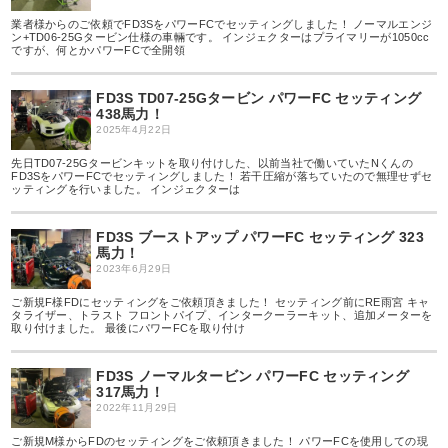
業者様からのご依頼でFD3SをパワーFCでセッティングしました！ ノーマルエンジ
ン+TD06-25Gタービン仕様の車輛です。 インジェクターはプライマリーが1050cc
ですが、何とかパワーFCで全開領
FD3S TD07-25Gタービン パワーFC セッティング
438馬力！
2025年4月22日
先日TD07-25Gタービンキットを取り付けした、以前当社で働いていたNくんの
FD3SをパワーFCでセッティングしました！ 若干圧縮が落ちていたので無理せずセ
ッティングを行いました。 インジェクターは
FD3S ブーストアップ パワーFC セッティング 323
馬力！
2023年6月29日
ご新規F様FDにセッティングをご依頼頂きました！ セッティング前にRE雨宮 キャ
タライザー、トラスト フロントパイプ、インタークーラーキット、追加メーターを
取り付けました。 最後にパワーFCを取り付け
FD3S ノーマルタービン パワーFC セッティング
317馬力！
2022年11月29日
ご新規M様からFDのセッティングをご依頼頂きました！ パワーFCを使用しての現