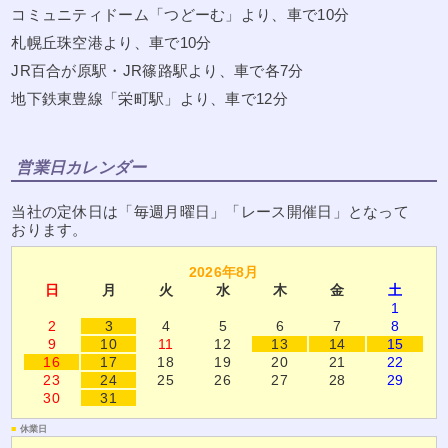
コミュニティドーム「つどーむ」より、車で10分
札幌丘珠空港より、車で10分
JR百合が原駅・JR篠路駅より、車で各7分
地下鉄東豊線「栄町駅」より、車で12分
営業日カレンダー
当社の定休日は「毎週月曜日」「レース開催日」となって
おります。
2026年8月
日
月
火
水
木
金
土
1
2
3
4
5
6
7
8
9
10
11
12
13
14
15
16
17
18
19
20
21
22
23
24
25
26
27
28
29
30
31
■
休業日