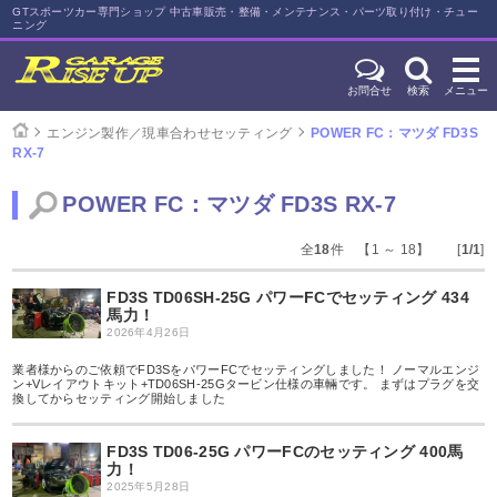
GTスポーツカー専門ショップ 中古車販売・整備・メンテナンス・パーツ取り付け・チュー
ニング
お問合せ
検索
メニュー
エンジン製作／現車合わせセッティング
POWER FC：マツダ FD3S
RX-7
POWER FC：マツダ FD3S RX-7
全
18
件 【1 ～ 18】 [
1/1
]
FD3S TD06SH-25G パワーFCでセッティング 434
馬力！
2026年4月26日
業者様からのご依頼でFD3SをパワーFCでセッティングしました！ ノーマルエンジ
ン+Vレイアウトキット+TD06SH-25Gタービン仕様の車輛です。 まずはプラグを交
換してからセッティング開始しました
FD3S TD06-25G パワーFCのセッティング 400馬
力！
2025年5月28日