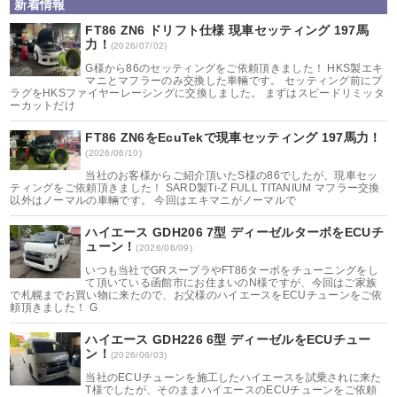
新着情報
FT86 ZN6 ドリフト仕様 現車セッティング 197馬
力！
(2026/07/02)
G様から86のセッティングをご依頼頂きました！ HKS製エキ
マニとマフラーのみ交換した車輛です。 セッティング前にプ
ラグをHKSファイヤーレーシングに交換しました。 まずはスピードリミッタ
ーカットだけ
FT86 ZN6をEcuTekで現車セッティング 197馬力！
(2026/06/10)
当社のお客様からご紹介頂いたS様の86でしたが、現車セッ
ティングをご依頼頂きました！ SARD製Ti-Z FULL TITANIUM マフラー交換
以外はノーマルの車輛です。 今回はエキマニがノーマルで
ハイエース GDH206 7型 ディーゼルターボをECUチ
ューン！
(2026/06/09)
いつも当社でGRスープラやFT86ターボをチューニングをし
て頂いている函館市にお住まいのN様ですが、今回はご家族
で札幌までお買い物に来たので、お父様のハイエースをECUチューンをご依
頼頂きました！ G
ハイエース GDH226 6型 ディーゼルをECUチュー
ン！
(2026/06/03)
当社のECUチューンを施工したハイエースを試乗されに来た
T様でしたが、そのままハイエースのECUチューンをご依頼