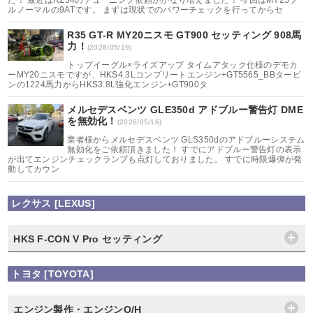
た！ 最近はRZ34のチューニング依頼がかなり増えました！ 今回はMY25フ
ルノーマルの9ATです。 まずは現状でのパワーチェックを行ってからセ
R35 GT-R MY20ニスモ GT900 セッティング 908馬
力！
(2026/05/19)
トップイーグル×ライズアップ タイムアタック仕様のデモカ
ーMY20ニスモですが、HKS4.3Lコンプリートエンジン+GT5565_BBタービ
ンの1224馬力からHKS3.8L強化エンジン+GT900タ
メルセデスベンツ GLE350d アドブルー警告灯 DME
を無効化！
(2026/05/16)
業者様からメルセデスベンツ GLS350dのアドブルーシステム
無効化をご依頼頂きました！ すでにアドブルー警告灯の表示
が出てエンジンチェックランプも点灯しておりました。 すでに時限爆弾が発
動してカウン
レクサス [LEXUS]
HKS F-CON V Pro セッティング
トヨタ [TOYOTA]
エンジン製作・エンジンO/H