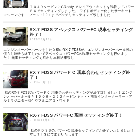
ＴＯ４ＲタービンにGReddy Ｖレイアウトキットを装着してパワー
ＦＣでセッティングしました。 ワイドボディー化したサーキット
マシーンです。 ブースト1.2ｋまでバッチリセッティング致しました！
RX-7 FD3S アペックス パワーFC 現車セッティング
終了！
2012年8月13日
エンジンオーバーホールをしたＯ様のRX-7 FD3Sが、エンジンオーバーホール後の
慣らし運転も終了したのでアペックス パワーFCの現車セッティングを行いまし
た！ 無事セッティングも終わり本日納車致し
RX-7 FD3S パワーＦＣ 現車合わせセッティング終
了！
2012年6月3日
I様のRX-7 FD3SのパワーＦＣ 現車合わせセッティングが終了致しました！ エンジ
ンオーバーホールとＴＤ０６－２５Ｇタービンキット・前置インタークーラー・ア
ルミラジエター取付やフルエアロ・ワイド
RX-7 FD3S パワーFC 現車セッティング終了！
2010年11月13日
I様のＦＤ３ＳのパワーFC 現車セッティングが終了いたしました！
本日ＴＩＳにて走行いたします！