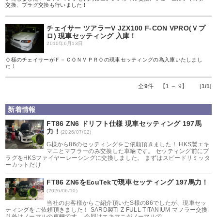
交換、プラグ交換も行いました！
チェイサー ツアラーV JZX100 F-CON VPRO(Ｖプ
ロ) 現車セッティング 入庫！
2010年6月13日
Ｏ様のチェイサーがＦ－ＣＯＮＶＰＲＯの現車セッティングの為入庫いたしまし
た！
全
9
件 【1 ～ 9】 [
1/1
]
新着情報
FT86 ZN6 ドリフト仕様 現車セッティング 197馬
力！
(2026/07/02)
G様から86のセッティングをご依頼頂きました！ HKS製エキ
マニとマフラーのみ交換した車輛です。 セッティング前にプ
ラグをHKSファイヤーレーシングに交換しました。 まずはスピードリミッタ
ーカットだけ
FT86 ZN6をEcuTekで現車セッティング 197馬力！
(2026/06/10)
当社のお客様からご紹介頂いたS様の86でしたが、現車セッ
ティングをご依頼頂きました！ SARD製Ti-Z FULL TITANIUM マフラー交換
以外はノーマルの車輛です。 今回はエキマニがノーマルで