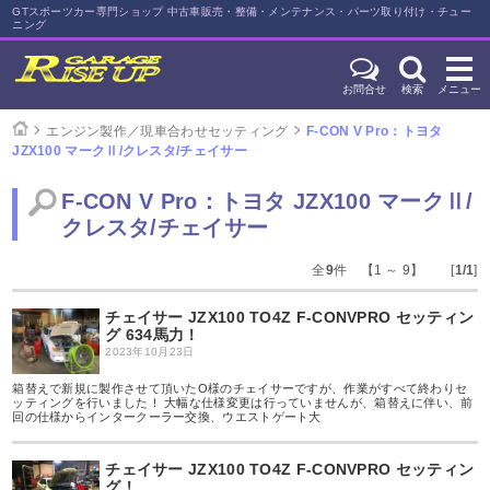
GTスポーツカー専門ショップ 中古車販売・整備・メンテナンス・パーツ取り付け・チュー
ニング
お問合せ
検索
メニュー
エンジン製作／現車合わせセッティング
F-CON V Pro：トヨタ
JZX100 マークⅡ/クレスタ/チェイサー
F-CON V Pro：トヨタ JZX100 マークⅡ/
クレスタ/チェイサー
全
9
件 【1 ～ 9】 [
1/1
]
チェイサー JZX100 TO4Z F-CONVPRO セッティン
グ 634馬力！
2023年10月23日
箱替えで新規に製作させて頂いたO様のチェイサーですが、作業がすべて終わりセ
ッティングを行いました！ 大幅な仕様変更は行っていませんが、箱替えに伴い、前
回の仕様からインタークーラー交換、ウエストゲート大
チェイサー JZX100 TO4Z F-CONVPRO セッティン
グ！