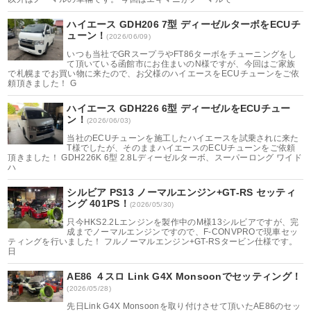
ハイエース GDH206 7型 ディーゼルターボをECUチ
ューン！
(2026/06/09)
いつも当社でGRスープラやFT86ターボをチューニングをし
て頂いている函館市にお住まいのN様ですが、今回はご家族
で札幌までお買い物に来たので、お父様のハイエースをECUチューンをご依
頼頂きました！ G
ハイエース GDH226 6型 ディーゼルをECUチュー
ン！
(2026/06/03)
当社のECUチューンを施工したハイエースを試乗されに来た
T様でしたが、そのままハイエースのECUチューンをご依頼
頂きました！ GDH226K 6型 2.8Lディーゼルターボ、スーパーロング ワイド
ハ
シルビア PS13 ノーマルエンジン+GT-RS セッティ
ング 401PS！
(2026/05/30)
只今HKS2.2Lエンジンを製作中のM様13シルビアですが、完
成までノーマルエンジンですので、F-CONVPROで現車セッ
ティングを行いました！ フルノーマルエンジン+GT-RSタービン仕様です。
日
AE86 ４スロ Link G4X Monsoonでセッティング！
(2026/05/28)
先日Link G4X Monsoonを取り付けさせて頂いたAE86のセッ