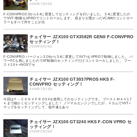
2020年7月26日
F-CONVPRO3.3から3.4に変更してセッティングを行いました。 3.4に変更したの
でVVT-I制御もVPROでコントロールします。 収まりが悪かったVCAMのコントロー
ラーもすべて外すことが出
チェイサー JZX100 GTX3582R GENII F-CONVPRO
セッティング！
2018年6月24日
F-CONVPRO バージョン3.24から3.4に変更してVVT-iもVPROで制御しました。 パ
ワーFCも残しましたのでAT制御のセッティングだけコントロールしました。 ブー
スト2.0ｋ+NOSでセ
チェイサー JZX100 GT3037PROS HKS F-
CONVPRO セッティング！
2016年7月13日
今回はＦ－ＣＯＮＶＰＲＯ3.4を使用してのセッティングです。 ブーストＭＡＸ1.7
ｋまで細かくセッティングしました！ ノーマルエンジンでしたが、ＶカムでVVT-i
マップをセッティングして、低中速もあり
チェイサー JZX100 GT3240 HKS F-CON VPRO セ
ッティング！
2016年5月28日