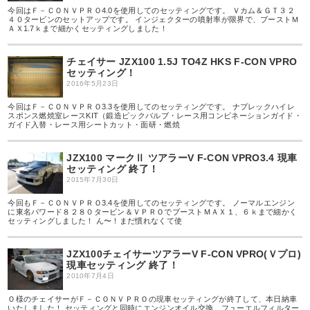
今回はＦ－ＣＯＮＶＰＲＯ4.0を使用してのセッティングです。 Ｖカム＆ＧＴ３２
４０タービンのセットアップです。 インジェクターの噴射率が限界で、ブーストＭ
ＡＸ1.7ｋまで細かくセッティングしました！
チェイサー JZX100 1.5J TO4Z HKS F-CON VPRO
セッティング！
2016年5月23日
今回はＦ－ＣＯＮＶＰＲＯ3.3を使用してのセッティングです。 ナプレックハイレ
スポンス燃焼室レースKIT（鍛造ビックバルブ・レース用コンビネーションガイド・
ガイド入替・レース用シートカット・面研・燃焼
JZX100 マークⅡ ツアラーV F-CON VPRO3.4 現車
セッティング 終了！
2015年7月30日
今回もＦ－ＣＯＮＶＰＲＯ3.4を使用してのセッティングです。 ノーマルエンジン
に東名パワード８２８０タービン＆ＶＰＲＯでブーストＭＡＸ１、６ｋまで細かく
セッティングしました！ ん〜！まだ慣れなくて使
JZX100チェイサーツアラーV F-CON VPRO(Ｖプロ)
現車セッティング 終了！
2010年7月4日
Ｏ様のチェイサーがＦ－ＣＯＮＶＰＲＯの現車セッティングが終了して、本日納車
いたしました！ セッティングと同時にエンジンオイル交換、フューエルフィルター