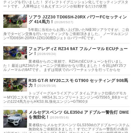
ティングを行いました！ ダイレクトイグニッション化してセッティングスタ
ートです。 入庫時はとりあえずエンジンが始動するだけの状態
ソアラ JZZ30 TD06SH-20RX パワーFCセッティン
グ 414馬力！
(2026/05/27)
5年前に当社からお買い上げ頂いたN様30ソアラですが、ご自
身でタービン交換を行いセッティングをご依頼頂きました。 ノーマルエンジ
ン+TD06SH-20RX+JZX100用DジェトロパワーFCです。 『
フェアレディZ RZ34 9AT フルノーマル ECUチュー
ン！
(2026/05/24)
業者様からのご依頼で、RZ34のECUチューンを行いまし
た！ 最近はRZ34のチューニング依頼がかなり増えました！ 今回はMY25フ
ルノーマルの9ATです。 まずは現状でのパワーチェックを行ってからセ
R35 GT-R MY20ニスモ GT900 セッティング 908馬
力！
(2026/05/19)
トップイーグル×ライズアップ タイムアタック仕様のデモカ
ーMY20ニスモですが、HKS4.3Lコンプリートエンジン+GT5565_BBタービ
ンの1224馬力からHKS3.8L強化エンジン+GT900タ
メルセデスベンツ GLE350d アドブルー警告灯 DME
を無効化！
(2026/05/16)
業者様からメルセデスベンツ GLS350dのアドブルーシステム
無効化をご依頼頂きました！ すでにアドブルー警告灯の表示