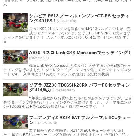
頂きました！ GDH226K 6型 2.8Lディーゼルターボ、スーパーロング ワイド
ハ
シルビア PS13 ノーマルエンジン+GT-RS セッティ
ング 401PS！
(2026/05/30)
只今HKS2.2Lエンジンを製作中のM様13シルビアですが、完
成までノーマルエンジンですので、F-CONVPROで現車セッ
ティングを行いました！ フルノーマルエンジン+GT-RSタービン仕様です。
日
AE86 ４スロ Link G4X Monsoonでセッティング！
(2026/05/28)
先日Link G4X Monsoonを取り付けさせて頂いたAE86のセッ
ティングを行いました！ ダイレクトイグニッション化してセッティングスタ
ートです。 入庫時はとりあえずエンジンが始動するだけの状態
ソアラ JZZ30 TD06SH-20RX パワーFCセッティン
グ 414馬力！
(2026/05/27)
5年前に当社からお買い上げ頂いたN様30ソアラですが、ご自
身でタービン交換を行いセッティングをご依頼頂きました。 ノーマルエンジ
ン+TD06SH-20RX+JZX100用DジェトロパワーFCです。 『
フェアレディZ RZ34 9AT フルノーマル ECUチュー
ン！
(2026/05/24)
業者様からのご依頼で、RZ34のECUチューンを行いまし
た！ 最近はRZ34のチューニング依頼がかなり増えました！ 今回はMY25フ