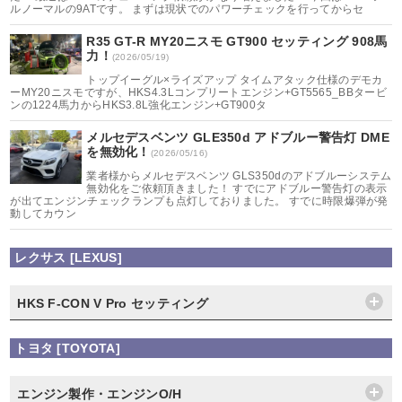
ルノーマルの9ATです。 まずは現状でのパワーチェックを行ってからセ
R35 GT-R MY20ニスモ GT900 セッティング 908馬
力！
(2026/05/19)
トップイーグル×ライズアップ タイムアタック仕様のデモカ
ーMY20ニスモですが、HKS4.3Lコンプリートエンジン+GT5565_BBタービ
ンの1224馬力からHKS3.8L強化エンジン+GT900タ
メルセデスベンツ GLE350d アドブルー警告灯 DME
を無効化！
(2026/05/16)
業者様からメルセデスベンツ GLS350dのアドブルーシステム
無効化をご依頼頂きました！ すでにアドブルー警告灯の表示
が出てエンジンチェックランプも点灯しておりました。 すでに時限爆弾が発
動してカウン
レクサス [LEXUS]
HKS F-CON V Pro セッティング
トヨタ [TOYOTA]
エンジン製作・エンジンO/H