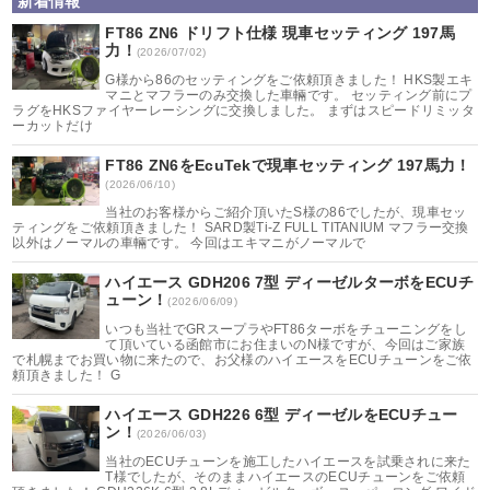
新着情報
FT86 ZN6 ドリフト仕様 現車セッティング 197馬
力！
(2026/07/02)
G様から86のセッティングをご依頼頂きました！ HKS製エキ
マニとマフラーのみ交換した車輛です。 セッティング前にプ
ラグをHKSファイヤーレーシングに交換しました。 まずはスピードリミッタ
ーカットだけ
FT86 ZN6をEcuTekで現車セッティング 197馬力！
(2026/06/10)
当社のお客様からご紹介頂いたS様の86でしたが、現車セッ
ティングをご依頼頂きました！ SARD製Ti-Z FULL TITANIUM マフラー交換
以外はノーマルの車輛です。 今回はエキマニがノーマルで
ハイエース GDH206 7型 ディーゼルターボをECUチ
ューン！
(2026/06/09)
いつも当社でGRスープラやFT86ターボをチューニングをし
て頂いている函館市にお住まいのN様ですが、今回はご家族
で札幌までお買い物に来たので、お父様のハイエースをECUチューンをご依
頼頂きました！ G
ハイエース GDH226 6型 ディーゼルをECUチュー
ン！
(2026/06/03)
当社のECUチューンを施工したハイエースを試乗されに来た
T様でしたが、そのままハイエースのECUチューンをご依頼