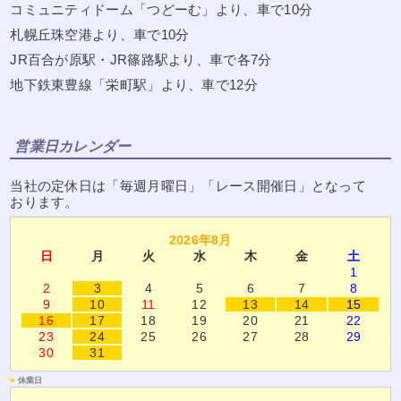
コミュニティドーム「つどーむ」より、車で10分
札幌丘珠空港より、車で10分
JR百合が原駅・JR篠路駅より、車で各7分
地下鉄東豊線「栄町駅」より、車で12分
営業日カレンダー
当社の定休日は「毎週月曜日」「レース開催日」となって
おります。
2026年8月
日
月
火
水
木
金
土
1
2
3
4
5
6
7
8
9
10
11
12
13
14
15
16
17
18
19
20
21
22
23
24
25
26
27
28
29
30
31
■
休業日