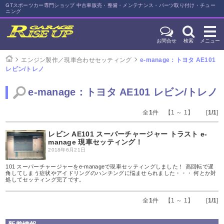
GTスポーツカー専門ショップ 中古車販売・整備・メンテナンス・パーツ取り付け・チュー
ニング
お問合せ
検索
メニュー
エンジン製作／現車合わせセッティング
e-manage：トヨタ AE101
レビン/トレノ
e-manage：トヨタ AE101 レビン/トレノ
全
1
件 【1 ～ 1】 [
1/1
]
レビン AE101 スーパーチャージャー トラスト e-
manage 現車セッティング！
2018年6月21日
101 スーパーチャージャーをe-manageで現車セッティングしました！ 高回転で遅
角してしまう症状やアイドリングのハンチングに悩ませられました・・・ 何とか対
処してセッティング完了です。
全
1
件 【1 ～ 1】 [
1/1
]