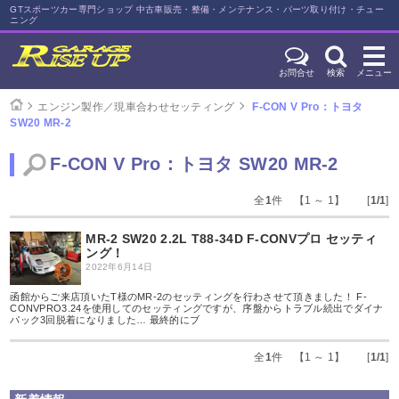
GTスポーツカー専門ショップ 中古車販売・整備・メンテナンス・パーツ取り付け・チュー
ニング
お問合せ
検索
メニュー
エンジン製作／現車合わせセッティング
F-CON V Pro：トヨタ
SW20 MR-2
F-CON V Pro：トヨタ SW20 MR-2
全
1
件 【1 ～ 1】 [
1/1
]
MR-2 SW20 2.2L T88-34D F-CONVプロ セッティ
ング！
2022年6月14日
函館からご来店頂いたT様のMR-2のセッティングを行わさせて頂きました！ F-
CONVPRO3.24を使用してのセッティングですが、序盤からトラブル続出でダイナ
パック3回脱着になりました… 最終的にブ
全
1
件 【1 ～ 1】 [
1/1
]