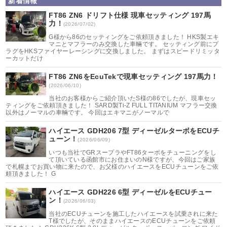
新着情報
FT86 ZN6 ドリフト仕様 現車セッティング 197馬
力！
(2026/07/02)
G様から86のセッティングをご依頼頂きました！ HKS製エキ
マニとマフラーのみ交換した車輛です。 セッティング前にプ
ラグをHKSファイヤーレーシングに交換しました。 まずはスピードリミッタ
ーカットだけ
FT86 ZN6をEcuTekで現車セッティング 197馬力！
(2026/06/10)
当社のお客様からご紹介頂いたS様の86でしたが、現車セッ
ティングをご依頼頂きました！ SARD製Ti-Z FULL TITANIUM マフラー交換
以外はノーマルの車輛です。 今回はエキマニがノーマルで
ハイエース GDH206 7型 ディーゼルターボをECUチ
ューン！
(2026/06/09)
いつも当社でGRスープラやFT86ターボをチューニングをし
て頂いている函館市にお住まいのN様ですが、今回はご家族
で札幌までお買い物に来たので、お父様のハイエースをECUチューンをご依
頼頂きました！ G
ハイエース GDH226 6型 ディーゼルをECUチュー
ン！
(2026/06/03)
当社のECUチューンを施工したハイエースを試乗されに来た
T様でしたが、そのままハイエースのECUチューンをご依頼