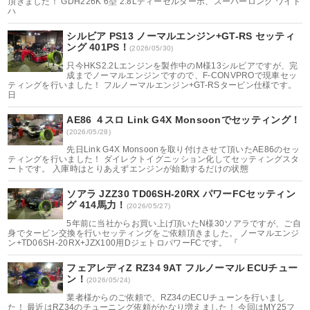
頂きました！ GDH226K 6型 2.8Lディーゼルターボ、スーパーロング ワイド
ハ
シルビア PS13 ノーマルエンジン+GT-RS セッティ
ング 401PS！
(2026/05/30)
只今HKS2.2Lエンジンを製作中のM様13シルビアですが、完
成までノーマルエンジンですので、F-CONVPROで現車セッ
ティングを行いました！ フルノーマルエンジン+GT-RSタービン仕様です。
日
AE86 ４スロ Link G4X Monsoonでセッティング！
(2026/05/28)
先日Link G4X Monsoonを取り付けさせて頂いたAE86のセッ
ティングを行いました！ ダイレクトイグニッション化してセッティングスタ
ートです。 入庫時はとりあえずエンジンが始動するだけの状態
ソアラ JZZ30 TD06SH-20RX パワーFCセッティン
グ 414馬力！
(2026/05/27)
5年前に当社からお買い上げ頂いたN様30ソアラですが、ご自
身でタービン交換を行いセッティングをご依頼頂きました。 ノーマルエンジ
ン+TD06SH-20RX+JZX100用DジェトロパワーFCです。 『
フェアレディZ RZ34 9AT フルノーマル ECUチュー
ン！
(2026/05/24)
業者様からのご依頼で、RZ34のECUチューンを行いまし
た！ 最近はRZ34のチューニング依頼がかなり増えました！ 今回はMY25フ