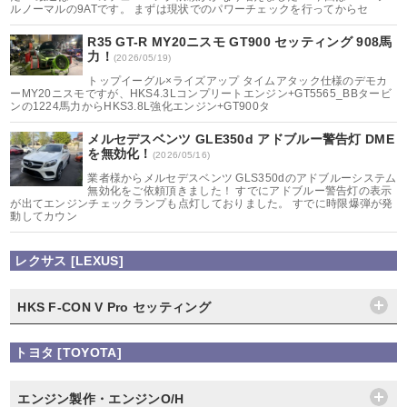
ルノーマルの9ATです。 まずは現状でのパワーチェックを行ってからセ
R35 GT-R MY20ニスモ GT900 セッティング 908馬
力！
(2026/05/19)
トップイーグル×ライズアップ タイムアタック仕様のデモカ
ーMY20ニスモですが、HKS4.3Lコンプリートエンジン+GT5565_BBタービ
ンの1224馬力からHKS3.8L強化エンジン+GT900タ
メルセデスベンツ GLE350d アドブルー警告灯 DME
を無効化！
(2026/05/16)
業者様からメルセデスベンツ GLS350dのアドブルーシステム
無効化をご依頼頂きました！ すでにアドブルー警告灯の表示
が出てエンジンチェックランプも点灯しておりました。 すでに時限爆弾が発
動してカウン
レクサス [LEXUS]
HKS F-CON V Pro セッティング
トヨタ [TOYOTA]
エンジン製作・エンジンO/H