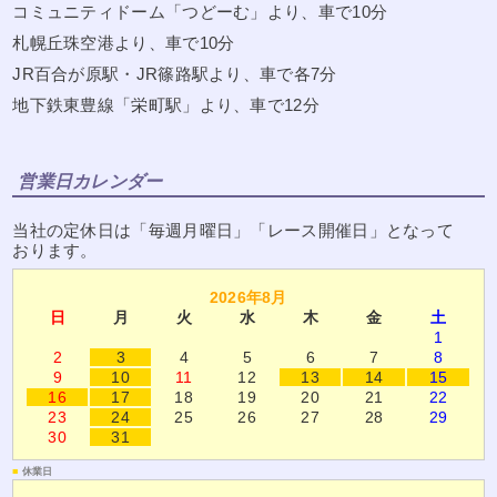
コミュニティドーム「つどーむ」より、車で10分
札幌丘珠空港より、車で10分
JR百合が原駅・JR篠路駅より、車で各7分
地下鉄東豊線「栄町駅」より、車で12分
営業日カレンダー
当社の定休日は「毎週月曜日」「レース開催日」となって
おります。
2026年8月
日
月
火
水
木
金
土
1
2
3
4
5
6
7
8
9
10
11
12
13
14
15
16
17
18
19
20
21
22
23
24
25
26
27
28
29
30
31
■
休業日