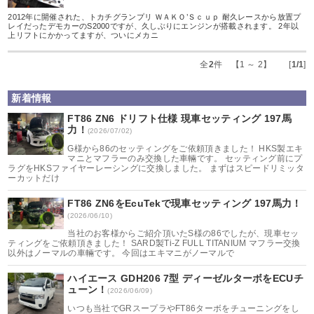
2012年に開催された、トカチグランプリ ＷＡＫＯ’Ｓｃｕｐ 耐久レースから放置プ
レイだったデモカーのS2000ですが、久しぶりにエンジンが搭載されます。 2年以
上リフトにかかってますが、ついにメカニ
全
2
件 【1 ～ 2】 [
1/1
]
新着情報
FT86 ZN6 ドリフト仕様 現車セッティング 197馬
力！
(2026/07/02)
G様から86のセッティングをご依頼頂きました！ HKS製エキ
マニとマフラーのみ交換した車輛です。 セッティング前にプ
ラグをHKSファイヤーレーシングに交換しました。 まずはスピードリミッタ
ーカットだけ
FT86 ZN6をEcuTekで現車セッティング 197馬力！
(2026/06/10)
当社のお客様からご紹介頂いたS様の86でしたが、現車セッ
ティングをご依頼頂きました！ SARD製Ti-Z FULL TITANIUM マフラー交換
以外はノーマルの車輛です。 今回はエキマニがノーマルで
ハイエース GDH206 7型 ディーゼルターボをECUチ
ューン！
(2026/06/09)
いつも当社でGRスープラやFT86ターボをチューニングをし