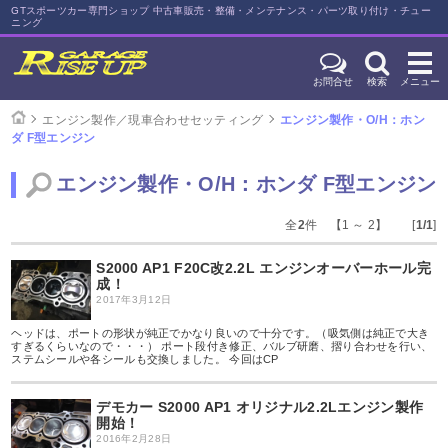
GTスポーツカー専門ショップ 中古車販売・整備・メンテナンス・パーツ取り付け・チュー
ニング
お問合せ
検索
メニュー
エンジン製作／現車合わせセッティング
エンジン製作・O/H：ホン
ダ F型エンジン
エンジン製作・O/H：ホンダ F型エンジン
全
2
件 【1 ～ 2】 [
1/1
]
S2000 AP1 F20C改2.2L エンジンオーバーホール完
成！
2017年3月12日
ヘッドは、ポートの形状が純正でかなり良いので十分です。（吸気側は純正で大き
すぎるくらいなので・・・） ポート段付き修正、バルブ研磨、摺り合わせを行い、
ステムシールや各シールも交換しました。 今回はCP
デモカー S2000 AP1 オリジナル2.2Lエンジン製作
開始！
2016年2月28日