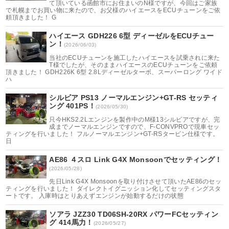
て頂いている函館市にお住まいのN様ですが、今回はご家族
で札幌までお買い物に来たので、お父様のハイエースをECUチューンをご依
頼頂きました！ G
ハイエース GDH226 6型 ディーゼルをECUチュー
ン！
(2026/06/03)
当社のECUチューンを施工したハイエースを試乗されに来た
T様でしたが、そのままハイエースのECUチューンをご依頼
頂きました！ GDH226K 6型 2.8Lディーゼルターボ、スーパーロング ワイド
ハ
シルビア PS13 ノーマルエンジン+GT-RS セッティ
ング 401PS！
(2026/05/30)
只今HKS2.2Lエンジンを製作中のM様13シルビアですが、完
成までノーマルエンジンですので、F-CONVPROで現車セッ
ティングを行いました！ フルノーマルエンジン+GT-RSタービン仕様です。
日
AE86 ４スロ Link G4X Monsoonでセッティング！
(2026/05/28)
先日Link G4X Monsoonを取り付けさせて頂いたAE86のセッ
ティングを行いました！ ダイレクトイグニッション化してセッティングスタ
ートです。 入庫時はとりあえずエンジンが始動するだけの状態
ソアラ JZZ30 TD06SH-20RX パワーFCセッティン
グ 414馬力！
(2026/05/27)