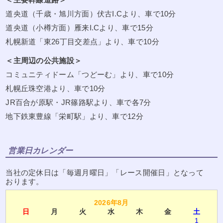
道央道（千歳・旭川方面）伏古I.Cより、車で10分
道央道（小樽方面）雁来I.Cより、車で15分
札幌新道「東26丁目交差点」より、車で10分
＜主周辺の公共施設＞
コミュニティドーム「つどーむ」より、車で10分
札幌丘珠空港より、車で10分
JR百合が原駅・JR篠路駅より、車で各7分
地下鉄東豊線「栄町駅」より、車で12分
営業日カレンダー
当社の定休日は「毎週月曜日」「レース開催日」となって
おります。
2026年8月
日
月
火
水
木
金
土
1