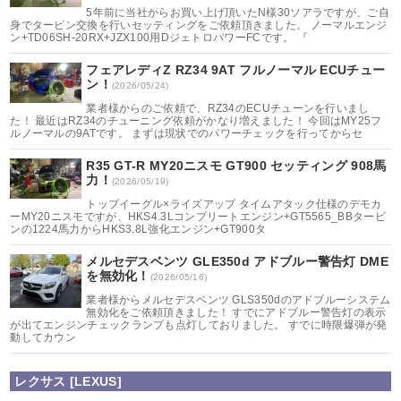
5年前に当社からお買い上げ頂いたN様30ソアラですが、ご自
身でタービン交換を行いセッティングをご依頼頂きました。 ノーマルエンジ
ン+TD06SH-20RX+JZX100用DジェトロパワーFCです。 『
フェアレディZ RZ34 9AT フルノーマル ECUチュー
ン！
(2026/05/24)
業者様からのご依頼で、RZ34のECUチューンを行いまし
た！ 最近はRZ34のチューニング依頼がかなり増えました！ 今回はMY25フ
ルノーマルの9ATです。 まずは現状でのパワーチェックを行ってからセ
R35 GT-R MY20ニスモ GT900 セッティング 908馬
力！
(2026/05/19)
トップイーグル×ライズアップ タイムアタック仕様のデモカ
ーMY20ニスモですが、HKS4.3Lコンプリートエンジン+GT5565_BBタービ
ンの1224馬力からHKS3.8L強化エンジン+GT900タ
メルセデスベンツ GLE350d アドブルー警告灯 DME
を無効化！
(2026/05/16)
業者様からメルセデスベンツ GLS350dのアドブルーシステム
無効化をご依頼頂きました！ すでにアドブルー警告灯の表示
が出てエンジンチェックランプも点灯しておりました。 すでに時限爆弾が発
動してカウン
レクサス [LEXUS]