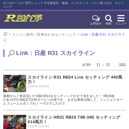
GTスポーツカー専門ショップ 中古車販売・整備・メンテナンス・パーツ取り付け・チュー
ニング
お問合せ
検索
メニュー
エンジン製作／現車合わせセッティング
Link：日産 R31 スカイライ
ン
Link：日産 R31 スカイライン
全
3
件 【1 ～ 3】 [
1/1
]
スカイライン R31 RB24 Link セッティング 449馬
力！
2025年10月4日
函館からご来店頂いたS様のR31をセッティングさせて頂きました！ RB20改
2.4L+GTS-R純正TO4Eタービン仕様です。 まずは車両点検して、インジェクター
とフューエルポンプがノーマルでしたので
スカイライン HR31 RB26 T88-34D セッティング
614馬力！
2022年11月4日