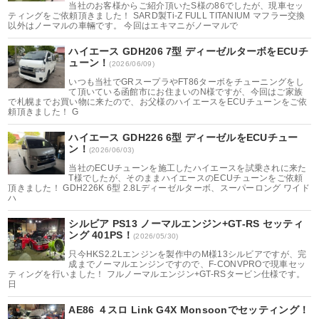
当社のお客様からご紹介頂いたS様の86でしたが、現車セッ
ティングをご依頼頂きました！ SARD製Ti-Z FULL TITANIUM マフラー交換
以外はノーマルの車輛です。 今回はエキマニがノーマルで
ハイエース GDH206 7型 ディーゼルターボをECUチ
ューン！
(2026/06/09)
いつも当社でGRスープラやFT86ターボをチューニングをし
て頂いている函館市にお住まいのN様ですが、今回はご家族
で札幌までお買い物に来たので、お父様のハイエースをECUチューンをご依
頼頂きました！ G
ハイエース GDH226 6型 ディーゼルをECUチュー
ン！
(2026/06/03)
当社のECUチューンを施工したハイエースを試乗されに来た
T様でしたが、そのままハイエースのECUチューンをご依頼
頂きました！ GDH226K 6型 2.8Lディーゼルターボ、スーパーロング ワイド
ハ
シルビア PS13 ノーマルエンジン+GT-RS セッティ
ング 401PS！
(2026/05/30)
只今HKS2.2Lエンジンを製作中のM様13シルビアですが、完
成までノーマルエンジンですので、F-CONVPROで現車セッ
ティングを行いました！ フルノーマルエンジン+GT-RSタービン仕様です。
日
AE86 ４スロ Link G4X Monsoonでセッティング！