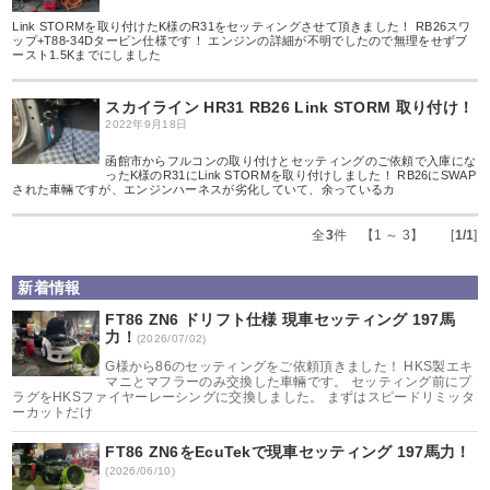
Link STORMを取り付けたK様のR31をセッティングさせて頂きました！ RB26スワ
ップ+T88-34Dタービン仕様です！ エンジンの詳細が不明でしたので無理をせずブ
ースト1.5Kまでにしました
スカイライン HR31 RB26 Link STORM 取り付け！
2022年9月18日
函館市からフルコンの取り付けとセッティングのご依頼で入庫にな
ったK様のR31にLink STORMを取り付けしました！ RB26にSWAP
された車輛ですが、エンジンハーネスが劣化していて、余っているカ
全
3
件 【1 ～ 3】 [
1/1
]
新着情報
FT86 ZN6 ドリフト仕様 現車セッティング 197馬
力！
(2026/07/02)
G様から86のセッティングをご依頼頂きました！ HKS製エキ
マニとマフラーのみ交換した車輛です。 セッティング前にプ
ラグをHKSファイヤーレーシングに交換しました。 まずはスピードリミッタ
ーカットだけ
FT86 ZN6をEcuTekで現車セッティング 197馬力！
(2026/06/10)