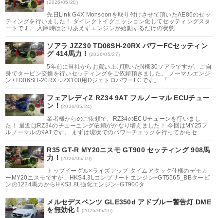
(2026/05/28)
先日Link G4X Monsoonを取り付けさせて頂いたAE86のセッ
ティングを行いました！ ダイレクトイグニッション化してセッティングスタ
ートです。 入庫時はとりあえずエンジンが始動するだけの状態
ソアラ JZZ30 TD06SH-20RX パワーFCセッティン
グ 414馬力！
(2026/05/27)
5年前に当社からお買い上げ頂いたN様30ソアラですが、ご自
身でタービン交換を行いセッティングをご依頼頂きました。 ノーマルエンジ
ン+TD06SH-20RX+JZX100用DジェトロパワーFCです。 『
フェアレディZ RZ34 9AT フルノーマル ECUチュー
ン！
(2026/05/24)
業者様からのご依頼で、RZ34のECUチューンを行いまし
た！ 最近はRZ34のチューニング依頼がかなり増えました！ 今回はMY25フ
ルノーマルの9ATです。 まずは現状でのパワーチェックを行ってからセ
R35 GT-R MY20ニスモ GT900 セッティング 908馬
力！
(2026/05/19)
トップイーグル×ライズアップ タイムアタック仕様のデモカ
ーMY20ニスモですが、HKS4.3Lコンプリートエンジン+GT5565_BBタービ
ンの1224馬力からHKS3.8L強化エンジン+GT900タ
メルセデスベンツ GLE350d アドブルー警告灯 DME
を無効化！
(2026/05/16)