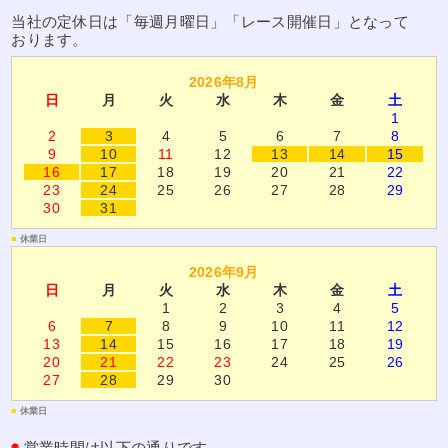
当社の定休日は「毎週月曜日」「レース開催日」となって
おります。
2026年8月
日
月
火
水
木
金
土
1
2
3
4
5
6
7
8
9
10
11
12
13
14
15
16
17
18
19
20
21
22
23
24
25
26
27
28
29
30
31
■
休業日
2026年9月
日
月
火
水
木
金
土
1
2
3
4
5
6
7
8
9
10
11
12
13
14
15
16
17
18
19
20
21
22
23
24
25
26
27
28
29
30
■
休業日
◉
営業時間は以下の通りです。