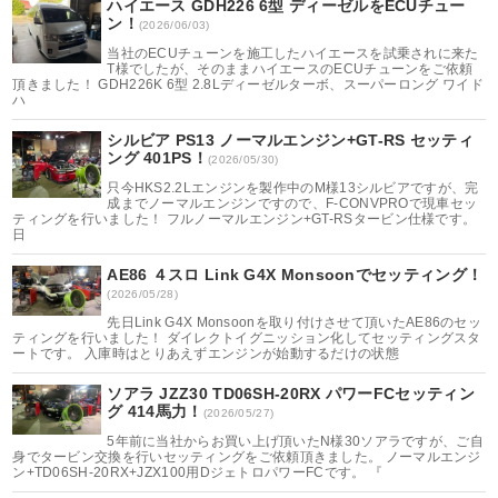
ハイエース GDH226 6型 ディーゼルをECUチュー
ン！
(2026/06/03)
当社のECUチューンを施工したハイエースを試乗されに来た
T様でしたが、そのままハイエースのECUチューンをご依頼
頂きました！ GDH226K 6型 2.8Lディーゼルターボ、スーパーロング ワイド
ハ
シルビア PS13 ノーマルエンジン+GT-RS セッティ
ング 401PS！
(2026/05/30)
只今HKS2.2Lエンジンを製作中のM様13シルビアですが、完
成までノーマルエンジンですので、F-CONVPROで現車セッ
ティングを行いました！ フルノーマルエンジン+GT-RSタービン仕様です。
日
AE86 ４スロ Link G4X Monsoonでセッティング！
(2026/05/28)
先日Link G4X Monsoonを取り付けさせて頂いたAE86のセッ
ティングを行いました！ ダイレクトイグニッション化してセッティングスタ
ートです。 入庫時はとりあえずエンジンが始動するだけの状態
ソアラ JZZ30 TD06SH-20RX パワーFCセッティン
グ 414馬力！
(2026/05/27)
5年前に当社からお買い上げ頂いたN様30ソアラですが、ご自
身でタービン交換を行いセッティングをご依頼頂きました。 ノーマルエンジ
ン+TD06SH-20RX+JZX100用DジェトロパワーFCです。 『