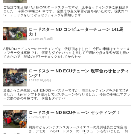
ご新規で来店頂いたT様のNDロードスターですが、現車セッティングをご依頼頂き
ました！ 今回の車輛はAT車です。 空燃比や点火学習が落ち着いたので、現状のパ
ワーチェックをしてからセッティングを開始します
ロードスター ND コンピューターチューン 141馬
力！
2024年10月16日
A様NDロードスターのセッティングをご依頼頂きました！ 今回の車輛はエキマニ＆
マフラー交換車輛です。 何度もダイナパックを回して空燃比や点火学習が落ち着い
てきたので、現状のパワーチェックをしてからセッ
ロードスター ND ECUチューン 現車合わせセッティ
ング！
2023年10月6日
道南からご来店頂いたH様NDロードスターですが、現車セッティングをさせて頂き
ました！ Epifanソフトを使用してECUチューンを行いました。 今回の車輛はマフラ
ー交換のみの車輛です。 何度もダイナパ
ロードスター ND ECUチューン セッティング！
2022年9月1日
釧路市からメンテナンスガレージイエローの尾川社長にご来店頂
き、デモカー？のロードスターのECUチューンを行いました！ 前