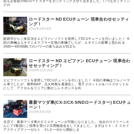
回もお客様のNDロードスターをセッティングさせて頂きました。いつもセッティン
グの
ロードスター ND ECUチューン 現車合わせセッティ
ング！
2021年4月29日
釧路市からご来店頂きエピファンソフトを使用してECUチューンを行いました！ 今
回の車輛はエキマニ＆マフラー交換の車輛でしたが、エキマニの影響と思われる
3500〜4500回転でのパワーの落ち込みが目立ち
ロードスター ND エピファン ECUチューン 現車合わ
せセッティング！
2020年11月19日
エピファンソフトを使用してECUチューンを行いました！ 今回の車輛はフルノーマ
ル車でしたが、燃料MAP、点火時期を最適化し、電子スロットルをハイスロットル
にして、アクセルをリニアに動かしレスポンスを向
最新マツダ車(CX-3/CX-5/NDロードスター) ECUチュ
ーン！
2016年4月15日
当店で、最新マツダ車のＥＣＵチューンが可能になりました。 仙台のスクリーンさ
んにてY教授にご指導を受け２日間勉強会をしてきました。 まずはＣＸ－３ スカイ
アクティブディーゼル１．５Lターボから開始しま