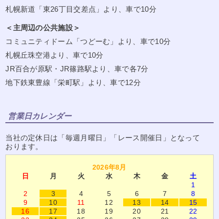
札幌新道「東26丁目交差点」より、車で10分
＜主周辺の公共施設＞
コミュニティドーム「つどーむ」より、車で10分
札幌丘珠空港より、車で10分
JR百合が原駅・JR篠路駅より、車で各7分
地下鉄東豊線「栄町駅」より、車で12分
営業日カレンダー
当社の定休日は「毎週月曜日」「レース開催日」となって
おります。
2026年8月
日
月
火
水
木
金
土
1
2
3
4
5
6
7
8
9
10
11
12
13
14
15
16
17
18
19
20
21
22