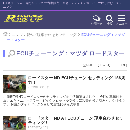
GTスポーツカー専門ショップ 中古車販売・整備・メンテナンス・パーツ取り付け・チュー
ニング
お問合せ
検索
メニュー
エンジン製作／現車合わせセッティング
ECUチューニング：マツダ
ロードスター
ECUチューニング：マツダ ロードスター
全
8
件 【1 ～ 8】 [
1/1
]
ロードスター ND ECUチューン セッティング 158馬
力！
2025年10月1日
ご新規T様NDロードスターのセッティングをご依頼頂きました！ 今回の車輛はカ
ム、エキマニ、マフラー、ビックスロットル交換にECU書き換え済みという仕様で
す。 何度かダイナパックを回して空燃比や点火学習
ロードスター ND AT ECUチューン 現車合わせセッ
ティング！
2025年7月17日