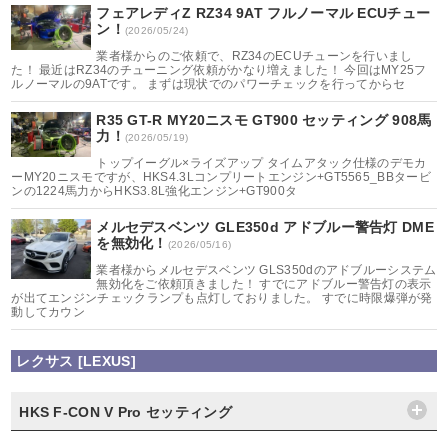
フェアレディZ RZ34 9AT フルノーマル ECUチュー
ン！
(2026/05/24)
業者様からのご依頼で、RZ34のECUチューンを行いまし
た！ 最近はRZ34のチューニング依頼がかなり増えました！ 今回はMY25フ
ルノーマルの9ATです。 まずは現状でのパワーチェックを行ってからセ
R35 GT-R MY20ニスモ GT900 セッティング 908馬
力！
(2026/05/19)
トップイーグル×ライズアップ タイムアタック仕様のデモカ
ーMY20ニスモですが、HKS4.3Lコンプリートエンジン+GT5565_BBタービ
ンの1224馬力からHKS3.8L強化エンジン+GT900タ
メルセデスベンツ GLE350d アドブルー警告灯 DME
を無効化！
(2026/05/16)
業者様からメルセデスベンツ GLS350dのアドブルーシステム
無効化をご依頼頂きました！ すでにアドブルー警告灯の表示
が出てエンジンチェックランプも点灯しておりました。 すでに時限爆弾が発
動してカウン
レクサス [LEXUS]
HKS F-CON V Pro セッティング