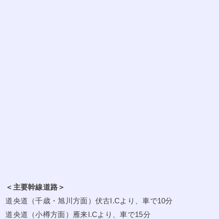
＜主要幹線道路＞
道央道（千歳・旭川方面）伏古I.Cより、車で10分
道央道（小樽方面）雁来I.Cより、車で15分