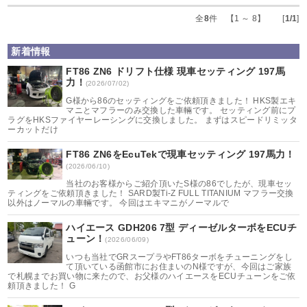
全
8
件 【1 ～ 8】 [
1/1
]
新着情報
FT86 ZN6 ドリフト仕様 現車セッティング 197馬
力！
(2026/07/02)
G様から86のセッティングをご依頼頂きました！ HKS製エキ
マニとマフラーのみ交換した車輛です。 セッティング前にプ
ラグをHKSファイヤーレーシングに交換しました。 まずはスピードリミッタ
ーカットだけ
FT86 ZN6をEcuTekで現車セッティング 197馬力！
(2026/06/10)
当社のお客様からご紹介頂いたS様の86でしたが、現車セッ
ティングをご依頼頂きました！ SARD製Ti-Z FULL TITANIUM マフラー交換
以外はノーマルの車輛です。 今回はエキマニがノーマルで
ハイエース GDH206 7型 ディーゼルターボをECUチ
ューン！
(2026/06/09)
いつも当社でGRスープラやFT86ターボをチューニングをし
て頂いている函館市にお住まいのN様ですが、今回はご家族
で札幌までお買い物に来たので、お父様のハイエースをECUチューンをご依
頼頂きました！ G