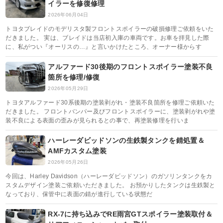
イラーを修復修理
2026年06月04日
トヨタブレイドのモデリスタ製フロントスポイラーの破損修理ご依頼をいた
だきました。 実は、ブレイドは当店初入庫の車両です。お車を拝見した際
に、私がつい『オーリスの…』と言いかけたところ、オーナー様からす
アルファード30後期のフロントスポイラー塗装不良
箇所を修理/修復
2026年05月29日
トヨタアルファード30系後期の塗装剥がれ・塗装不良箇所を修理ご依頼いた
だきました。 フロントバンパー及びフロントスポイラーに、塗装剥がれや塗
装不良による表面の歪みが見られるとの事で、再塗装修理を行いま
ハーレーダビッドソンの生鉄製タンクを錆処置＆
AMFカスタム塗装
2026年05月26日
今回は、Harley Davidson（ハーレーダビッドソン）のガソリンタンクをカ
スタムデザイン塗装ご依頼いただきました。 お預かりしたタンクは生鉄製と
なっており、保管中に表面の錆が進行している状態だ
RX-7に持ち込みでRE雨宮GTスポイラー塗装取付＆