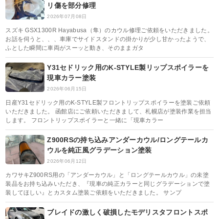
リ傷を部分修理
2026年07月08日
スズキ GSX1300R Hayabusa（隼）のカウル修理ご依頼をいただきました。
お話を伺うと、、、車庫でサイドスタンドの掛かりが少し甘かったようで、
ふとした瞬間に車両がスーッと動き、そのままガタ
Y31セドリック用のK-STYLE製リップスポイラーを
現車カラー塗装
2026年06月15日
日産Y31セドリック用のK-STYLE製フロントリップスポイラーを塗装ご依頼
いただきました。 函館店にご依頼いただきまして、札幌店が塗装作業を担当
します。 フロントリップスポイラーと一緒に「現車カラー
Z900RSの持ち込みアンダーカウル/ロングテールカ
ウルを純正風グラデーション塗装
2026年06月12日
カワサキZ900RS用の「アンダーカウル」と「ロングテールカウル」の未塗
装品をお持ち込みいただき、『現車の純正カラーと同じグラデーションで塗
装してほしい』とカスタム塗装ご依頼をいただきました。 サンプ
ブレイドの激しく破損したモデリスタフロントスポ