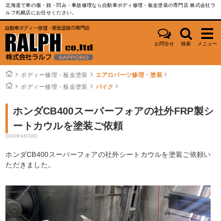
北海道で車の傷・錆・凹み・事故修理なら自動車ボディ修理・板金塗装の専門店 株式会社ラ
ルフ札幌店にお任せください。
お問合せ
検索
メニュー
ボディー修理・板金塗装
エアロパーツ修理・塗装
ボディー修理・板金塗装
バイク
ホンダCB400スーパーフォアの社外FRP製シ
ートカウルを塗装ご依頼
2024年9月30日
ホンダCB400スーパーフォアの社外シートカウルを塗装ご依頼い
ただきました。