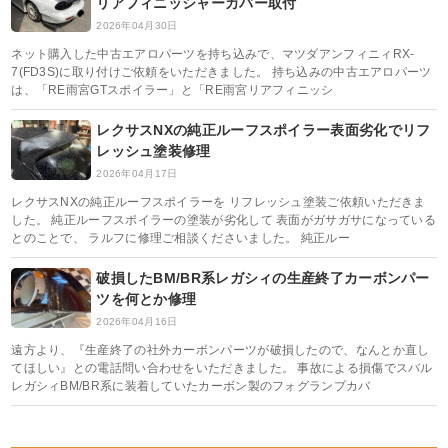
リアフィニッシャーカバー取付
2026年04月30日
ネット購入した中古エアロパーツを持ち込みで、マツダアンフィニィRX-
7(FD3S)に取り付けご依頼をいただきました。 持ち込みの中古エアロパーツ
は、「RE雨宮GTスポイラー」と「RE雨宮リアフィニッシ
レクサスNXの純正ルーフスポイラー表面劣化でリフ
レッシュ塗装修理
2026年04月17日
レクサスNXの純正ルーフスポイラーを リフレッシュ塗装ご依頼いただきま
した。 純正ルーフスポイラーの塗装が劣化して 表面がガサガサになっている
とのことで、 ラルフに修理ご相談くださいました。 純正ルー
破損したBM/BR系レガシィの生産終了カーボンパー
ツを何とか修理
2026年04月16日
遠方より、『生産終了の社外カーボンパーツが破損したので、なんとか直し
てほしい』との電話問い合わせをいただきました。 事故による損傷でスバル
レガシィBM/BR系に装着していたカーボン製のフォグランプカバ