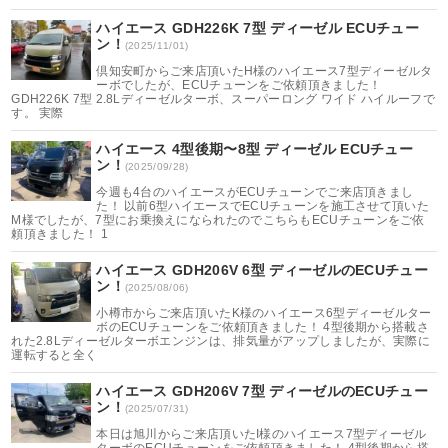
ハイエース GDH226K 7型 ディーゼル ECUチュー
ン！
(2025/11/01)
倶知安町からご来店頂いたH様のハイエース7型ディーゼルタ
ーボでしたが、ECUチューンをご依頼頂きました！
GDH226K 7型 2.8Lディーゼルターボ、スーパーロング ワイド ハイルーフで
す。 実際
ハイエース 4型後期〜8型 ディーゼル ECUチュー
ン！
(2025/09/28)
今週も4台のハイエースがECUチューンでご来店頂きまし
た！ 以前6型ハイエースでECUチューンを施工させて頂いた
M様でしたが、7型にお乗換えになられたのでこちらもECUチューンをご依
頼頂きました！ 1
ハイエース GDH206V 6型 ディーゼルのECUチュー
ン！
(2025/08/06)
小樽市からご来店頂いたK様のハイエース6型ディーゼルター
ボのECUチューンをご依頼頂きました！ 4型後期から搭載さ
れた2.8Lディーゼルターボエンジンは、排気量がアップしましたが、実際に
運転すると全く
ハイエース GDH206V 7型 ディーゼルのECUチュー
ン！
(2025/07/31)
本日は旭川からご来店頂いたI様のハイエース7型ディーゼル
ターボのECUチューンをご依頼頂きました！ 4型後期から搭