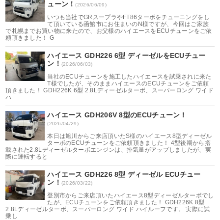
ューン！
(2026/06/09)
いつも当社でGRスープラやFT86ターボをチューニングをし
て頂いている函館市にお住まいのN様ですが、今回はご家族
で札幌までお買い物に来たので、お父様のハイエースをECUチューンをご依
頼頂きました！ G
ハイエース GDH226 6型 ディーゼルをECUチュー
ン！
(2026/06/03)
当社のECUチューンを施工したハイエースを試乗されに来た
T様でしたが、そのままハイエースのECUチューンをご依頼
頂きました！ GDH226K 6型 2.8Lディーゼルターボ、スーパーロング ワイド
ハ
ハイエース GDH206V 8型のECUチューン！
(2026/04/29)
本日は旭川からご来店頂いたS様のハイエース8型ディーゼル
ターボのECUチューンをご依頼頂きました！ 4型後期から搭
載された2.8Lディーゼルターボエンジンは、排気量がアップしましたが、実
際に運転すると
ハイエース GDH226 8型 ディーゼル ECUチュー
ン！
(2026/03/22)
登別市からご来店頂いたハイエース8型ディーゼルターボでし
たが、ECUチューンをご依頼頂きました！ GDH226K 8型
2.8Lディーゼルターボ、スーパーロング ワイド ハイルーフです。 実際に試
乗し