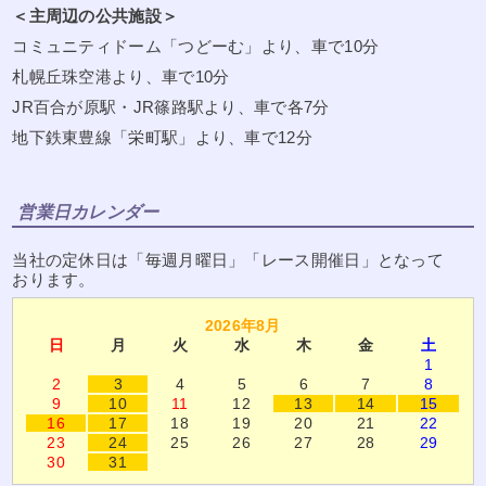
＜主周辺の公共施設＞
コミュニティドーム「つどーむ」より、車で10分
札幌丘珠空港より、車で10分
JR百合が原駅・JR篠路駅より、車で各7分
地下鉄東豊線「栄町駅」より、車で12分
営業日カレンダー
当社の定休日は「毎週月曜日」「レース開催日」となって
おります。
2026年8月
日
月
火
水
木
金
土
1
2
3
4
5
6
7
8
9
10
11
12
13
14
15
16
17
18
19
20
21
22
23
24
25
26
27
28
29
30
31