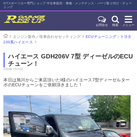
GTスポーツカー専門ショップ 中古車販売・整備・メンテナンス・パーツ取り付け・チュー
ニング
お問合せ
検索
メニュー
エンジン製作／現車合わせセッティング
ECUチューニング：トヨタ
200系ハイエース
ハイエース GDH206V 7型 ディーゼルのECU
チューン！
2025年7月31日
本日は旭川からご来店頂いたI様のハイエース7型ディーゼルター
ボのECUチューンをご依頼頂きました！