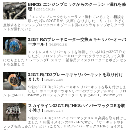
BNR32 エンジンブロックからのクーラント漏れを修
理！
(2026/02/18)
『エンジンブロックからクーラント漏れている』とご相談を
頂いたI様の32GT-Rがご入庫になりました。 リフトに上げて
点検するとエンジンブロックのエキゾースト側のメクラキャップからクーラ
ントが漏れていま
32GT-Rのブレーキローター交換＆キャリパーオーバ
ーホール！
(2025/09/23)
エンドレスキャリパーキットを装着しているH様の32GT-Rで
したが、フロントブレーキローターにクラックが入って入庫
になりました！ レーシングE-スリット 補修用ディスクローターとボビンセッ
トを交換しま
32GT-RにD2ブレーキキャリパーキットを取り付け
ました！
(2025/09/20)
S様の32GT-RにD2ブレーキキャリパーキットを取り付けしま
した！ ホロースポーツキャリパーのブラックアルマイト フロ
ントは6POT、356mmフローティングローター リヤは4POT、356mmフロ
スカイライン32GT-RにHKSハイパーマックスRを取
り付け！
(2025/09/17)
S様の32GT-RにHKS ハイパーマックスR 車高調を取り付けし
ました！ 街乗りメインの32GT-Rですが、『サーキットやド
ラッグも楽しみたい』ということで、HKSハイパーマックスRをチョイスし