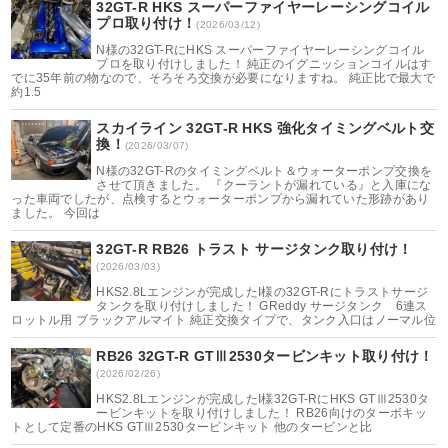
32GT-R HKS スーパーファイヤーレーシングコイル
プロ取り付け！
(2026/03/12)
N様の32GT-RにHKS スーパーファイヤーレーシングコイル
プロを取り付けしました！ 純正のイグニッションコイルはす
でに35年前の物なので、そろそろ交換が必要になりますね。 純正比で最大で
約1.5
スカイライン 32GT-R HKS 強化タイミングベルト交
換！
(2026/03/07)
N様の32GT-Rのタイミングベルト＆ウォーターポンプ交換を
させて頂きました。 『クーラントが漏れている』と入庫にな
った車両でしたが、点検するとウォーターポンプから漏れていた形跡があり
ました。 今回は
32GT-R RB26 トラスト サージタンク取り付け！
(2026/03/03)
HKS2.8Lエンジンが完成したI様の32GT-Rにトラストサージ
タンクを取り付けしました！ GReddy サージタンク 6連ス
ロットル用 ブラックアルマイト 純正交換タイプで、タンク入口はノーマル位
RB26 32GT-R GTⅢ2530タービンキット取り付け！
(2026/02/26)
HKS2.8Lエンジンが完成したI様32GT-RにHKS GTⅢ2530タ
ービンキットを取り付けしました！ RB26向けのターボキッ
トとして定番のHKS GTⅢ2530タービンキット 他のタービンと比