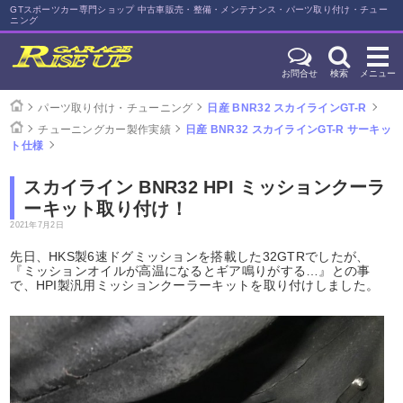
GTスポーツカー専門ショップ 中古車販売・整備・メンテナンス・パーツ取り付け・チュー
ニング
お問合せ
検索
メニュー
パーツ取り付け・チューニング
日産 BNR32 スカイラインGT-R
チューニングカー製作実績
日産 BNR32 スカイラインGT-R サーキッ
ト仕様
スカイライン BNR32 HPI ミッションクーラ
ーキット取り付け！
2021年7月2日
先日、HKS製6速ドグミッションを搭載した32GTRでしたが、
『ミッションオイルが高温になるとギア鳴りがする…』との事
で、HPI製汎用ミッションクーラーキットを取り付けしました。