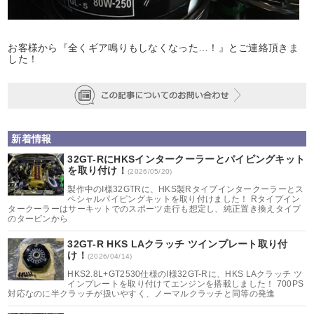
お客様から『全くギア鳴りもしなくなった…！』とご連絡頂きま
した！
新着情報
32GT-RにHKSインタークーラーとパイピングキット
を取り付け！
(2026/05/20)
製作中のI様32GTRに、HKS製Rタイプインタークーラーとス
ペシャルパイピングキットを取り付けました！ Rタイプイン
タークーラーはサーキットでのスポーツ走行も想定し、純正置き換えタイプ
のタービンから
32GT-R HKS LAクラッチ ツインプレート取り付
け！
(2026/04/14)
HKS2.8L+GT2530仕様のI様32GT-Rに、HKS LAクラッチ ツ
インプレートを取り付けてエンジンを搭載しました！ 700PS
対応なのに半クラッチが扱いやすく、ノーマルクラッチと同等の発進