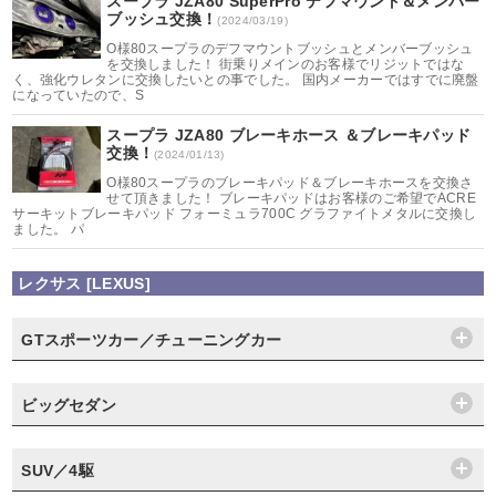
スープラ JZA80 SuperPro デフマウント＆メンバー
ブッシュ交換！
(2024/03/19)
O様80スープラのデフマウントブッシュとメンバーブッシュ
を交換しました！ 街乗りメインのお客様でリジットではな
く、強化ウレタンに交換したいとの事でした。 国内メーカーではすでに廃盤
になっていたので、S
スープラ JZA80 ブレーキホース ＆ブレーキパッド
交換！
(2024/01/13)
O様80スープラのブレーキパッド＆ブレーキホースを交換さ
せて頂きました！ ブレーキパッドはお客様のご希望でACRE
サーキットブレーキパッド フォーミュラ700C グラファイトメタルに交換し
ました。 パ
レクサス [LEXUS]
GTスポーツカー／チューニングカー
ビッグセダン
SUV／4駆