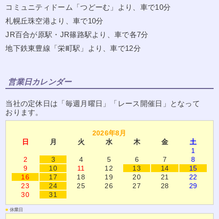
コミュニティドーム「つどーむ」より、車で10分
札幌丘珠空港より、車で10分
JR百合が原駅・JR篠路駅より、車で各7分
地下鉄東豊線「栄町駅」より、車で12分
営業日カレンダー
当社の定休日は「毎週月曜日」「レース開催日」となって
おります。
2026年8月
日
月
火
水
木
金
土
1
2
3
4
5
6
7
8
9
10
11
12
13
14
15
16
17
18
19
20
21
22
23
24
25
26
27
28
29
30
31
■
休業日