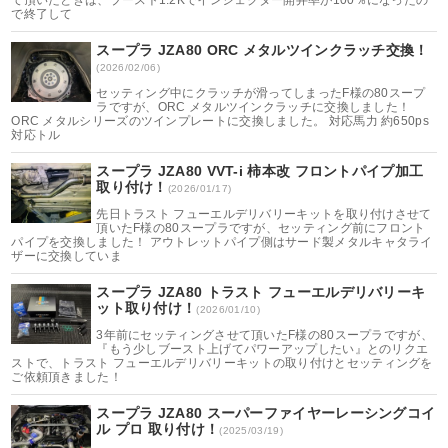
で終了して
スープラ JZA80 ORC メタルツインクラッチ交換！
(2026/02/06)
セッティング中にクラッチが滑ってしまったF様の80スープ
ラですが、ORC メタルツインクラッチに交換しました！
ORC メタルシリーズのツインプレートに交換しました。 対応馬力 約650ps
対応トル
スープラ JZA80 VVT-i 柿本改 フロントパイプ加工
取り付け！
(2026/01/17)
先日トラスト フューエルデリバリーキットを取り付けさせて
頂いたF様の80スープラですが、セッティング前にフロント
パイプを交換しました！ アウトレットパイプ側はサード製メタルキャタライ
ザーに交換していま
スープラ JZA80 トラスト フューエルデリバリーキ
ット取り付け！
(2026/01/10)
3年前にセッティングさせて頂いたF様の80スープラですが、
『もう少しブースト上げてパワーアップしたい』とのリクエ
ストで、トラスト フューエルデリバリーキットの取り付けとセッティングを
ご依頼頂きました！
スープラ JZA80 スーパーファイヤーレーシングコイ
ル プロ 取り付け！
(2025/03/19)