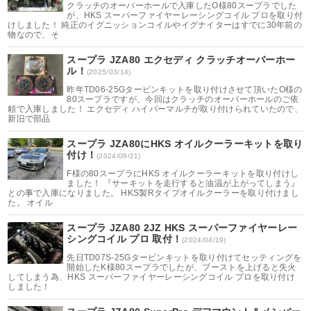
クラッチのオーバーホールで入庫したO様80スープラでした
が、HKS スーパーファイヤーレーシングコイル プロを取り付
けしました！ 純正のイグニッションコイルやイグナイターはすでに30年前の
物なので、そ
スープラ JZA80 エクセディ クラッチオーバーホー
ル！
(2025/03/14)
昨年TD06-25Gタービンキットを取り付けさせて頂いたO様の
80スープラですが、今回はクラッチのオーバーホールのご依
頼で入庫しました！ エクセディ ハイパーマルチが取り付けられていたので、
新旧で部品
スープラ JZA80にHKS オイルクーラーキットを取り
付け！
(2024/08/21)
F様の80スープラにHKS オイルクーラーキットを取り付けし
ました！ 『サーキットを走行すると油温が上がってしまう』
との事で入庫になりました。 HKS製Rタイプオイルクーラーを取り付けまし
た。 オイル
スープラ JZA80 2JZ HKS スーパーファイヤーレー
シングコイル プロ 取付！
(2024/04/19)
先日TD07S-25Gタービンキットを取り付けてセッティングを
開始したK様80スープラでしたが、ブーストを上げると失火
してしまう為、HKS スーパーファイヤーレーシングコイル プロを取り付け
しました！